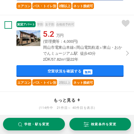
エアコン
バス・トイレ別
2階以上
ネット接続可
賃貸アパート
学割
女子割
合格前予約可
5.2
万円
(管理費等：4,000円)
岡山市電東山本線<岡山電気軌道>/東山・おか
でんミュージアム駅 徒歩43分
2DK/57.82m²/築22年
空室状況を確認する
無料
2階以上
エアコン
バス・トイレ別
ネット接続可
もっと見る
(114件中 21件目～ 40件目を表示)
学校・駅を変更
検索条件を変更