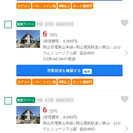
エアコン
バス・トイレ別
2階以上
ネット接続可
賃貸アパート
学割
女子割
合格前予約可
6
万円
(管理費等：4,000円)
岡山市電東山本線<岡山電気軌道>/東山・おか
でんミュージアム駅 徒歩49分
1LDK/42.34m²/新築
空室状況を確認する
無料
エアコン
バス・トイレ別
2階以上
ネット接続可
賃貸アパート
学割
女子割
合格前予約可
6
万円
(管理費等：4,000円)
岡山市電東山本線<岡山電気軌道>/東山・おか
でんミュージアム駅 徒歩49分