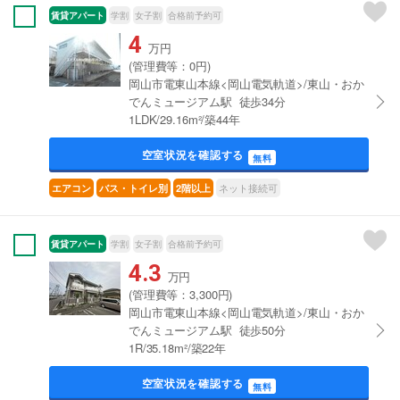
賃貸アパート
学割
女子割
合格前予約可
4
万円
(管理費等：0円)
岡山市電東山本線<岡山電気軌道>/東山・おか
でんミュージアム駅 徒歩34分
1LDK/29.16m²/築44年
空室状況を確認する
無料
ネット接続可
エアコン
バス・トイレ別
2階以上
賃貸アパート
学割
女子割
合格前予約可
4.3
万円
(管理費等：3,300円)
岡山市電東山本線<岡山電気軌道>/東山・おか
でんミュージアム駅 徒歩50分
1R/35.18m²/築22年
空室状況を確認する
無料