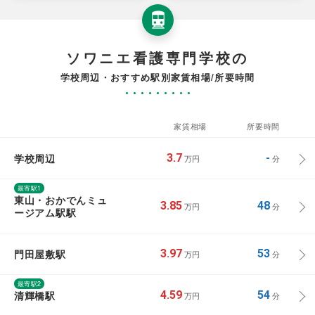
ソワニエ看護専門学校の
学校周辺・おすすめ駅別家賃相場/所要時間
家賃相場
所要時間
学校周辺
3.7
-
万円
分
最寄駅1
東山・おかでんミュ
3.85
48
万円
分
ージアム駅駅
門田屋敷駅
3.97
53
万円
分
最寄駅2
清輝橋駅
4.59
54
万円
分