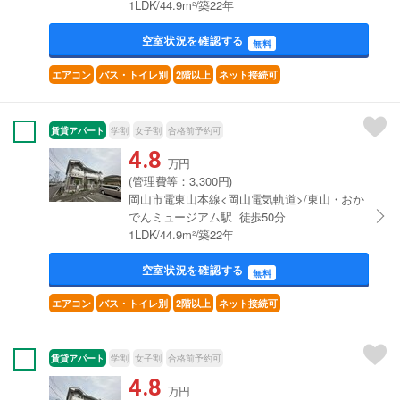
1LDK/44.9m²/築22年
空室状況を確認する
無料
エアコン
バス・トイレ別
2階以上
ネット接続可
賃貸アパート
学割
女子割
合格前予約可
4.8
万円
(管理費等：3,300円)
岡山市電東山本線<岡山電気軌道>/東山・おか
でんミュージアム駅 徒歩50分
1LDK/44.9m²/築22年
空室状況を確認する
無料
エアコン
バス・トイレ別
2階以上
ネット接続可
賃貸アパート
学割
女子割
合格前予約可
4.8
万円