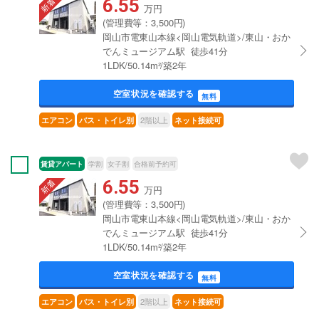
6.55
万円
(管理費等：3,500円)
岡山市電東山本線<岡山電気軌道>/東山・おか
でんミュージアム駅 徒歩41分
1LDK/50.14m²/築2年
空室状況を確認する
無料
2階以上
エアコン
バス・トイレ別
ネット接続可
賃貸アパート
学割
女子割
合格前予約可
6.55
万円
(管理費等：3,500円)
岡山市電東山本線<岡山電気軌道>/東山・おか
でんミュージアム駅 徒歩41分
1LDK/50.14m²/築2年
空室状況を確認する
無料
2階以上
エアコン
バス・トイレ別
ネット接続可