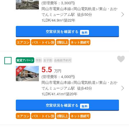
(管理費等：3,300円)
岡山市電東山本線<岡山電気軌道>/東山・おか
でんミュージアム駅 徒歩50分
1LDK/44.9m²/築22年
空室状況を確認する
無料
エアコン
バス・トイレ別
2階以上
ネット接続可
賃貸アパート
学割
女子割
合格前予約可
5.5
万円
(管理費等：4,000円)
岡山市電東山本線<岡山電気軌道>/東山・おか
でんミュージアム駅 徒歩43分
1LDK/41.41m²/築20年
空室状況を確認する
無料
エアコン
バス・トイレ別
2階以上
ネット接続可