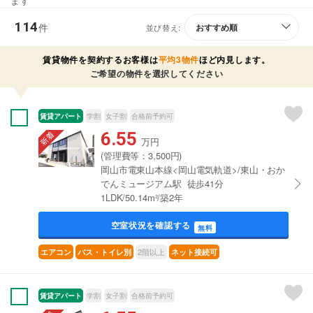
ます
114
件
並び替え:
賃貸物件を契約するお客様は
平均3物件
ほど内見します。
ご希望の物件を選択してください
賃貸アパート
学割
女子割
合格前予約可
6.55
万円
(管理費等：3,500円)
岡山市電東山本線<岡山電気軌道>/東山・おか
でんミュージアム駅 徒歩41分
1LDK/50.14m²/築2年
空室状況を確認する
無料
2階以上
エアコン
バス・トイレ別
ネット接続可
賃貸アパート
学割
女子割
合格前予約可