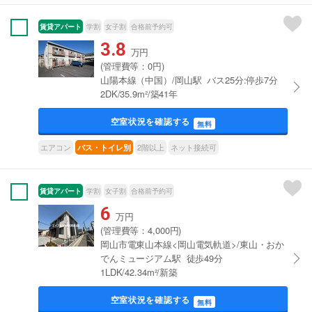
賃貸アパート
学割
女子割
合格前予約可
3.8
万円
(管理費等：0円)
山陽本線（中国）/岡山駅 バス25分:停歩7分
2DK/35.9m²/築41年
空室状況を確認する
無料
エアコン
2階以上
ネット接続可
バス・トイレ別
賃貸アパート
学割
女子割
合格前予約可
6
万円
(管理費等：4,000円)
岡山市電東山本線<岡山電気軌道>/東山・おか
でんミュージアム駅 徒歩49分
1LDK/42.34m²/新築
空室状況を確認する
無料