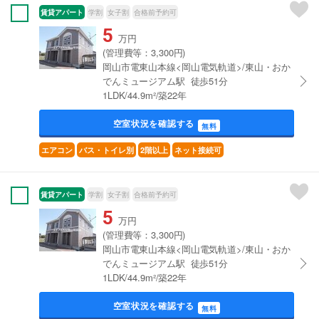
賃貸アパート
学割
女子割
合格前予約可
5
万円
(管理費等：3,300円)
岡山市電東山本線<岡山電気軌道>/東山・おか
でんミュージアム駅 徒歩51分
1LDK/44.9m²/築22年
空室状況を確認する
無料
エアコン
バス・トイレ別
2階以上
ネット接続可
賃貸アパート
学割
女子割
合格前予約可
5
万円
(管理費等：3,300円)
岡山市電東山本線<岡山電気軌道>/東山・おか
でんミュージアム駅 徒歩51分
1LDK/44.9m²/築22年
空室状況を確認する
無料