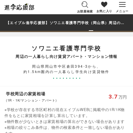
お気に入り
メニュー
お部屋検索
【エイブル進学応援部】ソワニエ看護専門学校（岡山県）周辺の賃貸を探す｜学生・大学生の一人暮らし向け賃貸マンション・アパート
ソワニエ看護専門学校
周辺の一人暮らし向け賃貸アパート・マンション情報
岡山県岡山市中区倉田394-3から、
約1.5km圏内の一人暮らし学生向け賃貸物件
学校周辺の家賃相場
3.7
万円
(1R・1K/マンション・アパート)
※学校が存在する市区町村の現在エイブルWEBに掲載中の1R/1K物
件をもとに家賃相場を計算し算出しています。
※物件数が少ないときは家賃相場の算出ができない場合があります
※相場の絞りこみ条件は、物件の検索条件と一致しない場合があり