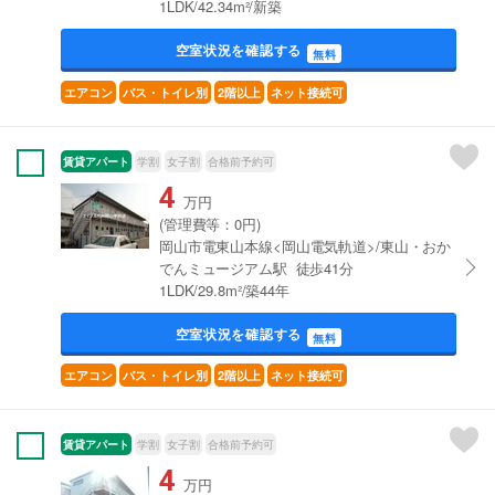
1LDK/42.34m²/新築
空室状況を確認する
無料
エアコン
バス・トイレ別
2階以上
ネット接続可
賃貸アパート
学割
女子割
合格前予約可
4
万円
(管理費等：0円)
岡山市電東山本線<岡山電気軌道>/東山・おか
でんミュージアム駅 徒歩41分
1LDK/29.8m²/築44年
空室状況を確認する
無料
エアコン
バス・トイレ別
2階以上
ネット接続可
賃貸アパート
学割
女子割
合格前予約可
4
万円