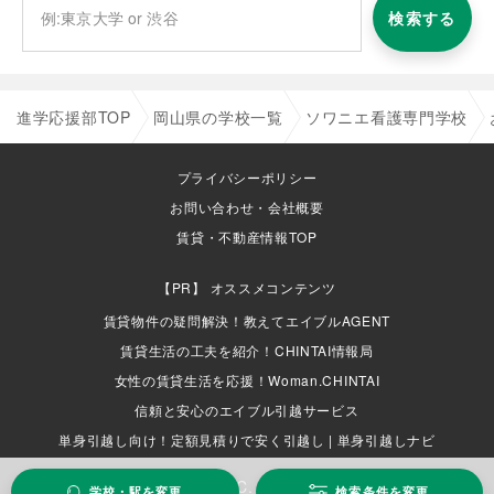
検索する
進学応援部TOP
岡山県の学校一覧
ソワニエ看護専門学校
プライバシーポリシー
お問い合わせ・会社概要
賃貸・不動産情報TOP
オススメコンテンツ
賃貸物件の疑問解決！教えてエイブルAGENT
賃貸生活の工夫を紹介！CHINTAI情報局
女性の賃貸生活を応援！Woman.CHINTAI
信頼と安心のエイブル引越サービス
単身引越し向け！定額見積りで安く引越し | 単身引越しナビ
COPYRIGHT (C) ABLE INC. ALL RIGHTS RESERVED.
学校・駅を変更
検索条件を変更