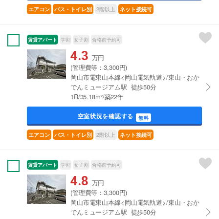
2階以上
エアコン
バス・トイレ別
ネット接続可
賃貸アパート
学割
女子割
合格前予約可
4.3
万円
(管理費等：3,300円)
岡山市電東山本線<岡山電気軌道>/東山・おか
でんミュージアム駅 徒歩50分
1R/35.18m²/築22年
空室状況を確認する
無料
2階以上
エアコン
バス・トイレ別
ネット接続可
賃貸アパート
学割
女子割
合格前予約可
4.8
万円
(管理費等：3,300円)
岡山市電東山本線<岡山電気軌道>/東山・おか
でんミュージアム駅 徒歩50分