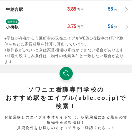
中納言駅
3.85
55
万円
分
最寄駅3
小橋駅
3.75
56
万円
分
※学校が存在する市区町村の現在エイブルWEBに掲載中の1R/1K物
件をもとに家賃相場を計算し算出しています。
※物件数が少ないときは家賃相場の算出ができない場合があります
※相場の絞りこみ条件は、物件の検索条件と一致しない場合があり
ます
ソワニエ看護専門学校の
おすすめ駅をエイブル(able.co.jp)で
検索！
お部屋探しのエイブル本体サイトでは、各駅周辺にある最新の賃
貸物件を多数掲載！
賃貸物件をお探しの方はコチラもご確認ください！