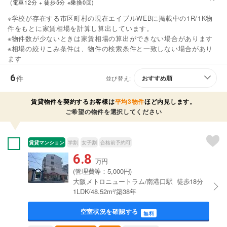
(電車12分 + 徒歩5分 ※乗換0回)
※学校が存在する市区町村の現在エイブルWEBに掲載中の1R/1K物
件をもとに家賃相場を計算し算出しています。
※物件数が少ないときは家賃相場の算出ができない場合があります
※相場の絞りこみ条件は、物件の検索条件と一致しない場合があり
ます
6
件
並び替え:
賃貸物件を契約するお客様は
平均3物件
ほど内見します。
ご希望の物件を選択してください
賃貸マンション
学割
女子割
合格前予約可
6.8
万円
(管理費等：5,000円)
大阪メトロニュートラム/南港口駅 徒歩18分
1LDK/48.52m²/築38年
空室状況を確認する
無料