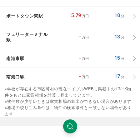
ポートタウン東駅
5.79
10
万円
分
フェリーターミナル
-
13
万円
分
駅
南港東駅
-
15
万円
分
南港口駅
-
17
万円
分
※学校が存在する市区町村の現在エイブルWEBに掲載中の1R/1K物
件をもとに家賃相場を計算し算出しています。
※物件数が少ないときは家賃相場の算出ができない場合があります
※相場の絞りこみ条件は、物件の検索条件と一致しない場合があり
ます