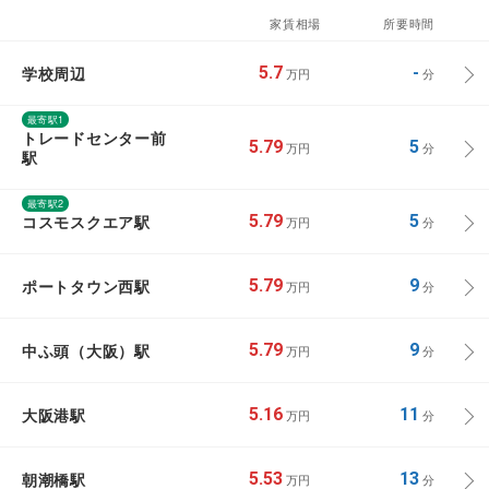
家賃相場
所要時間
学校周辺
5.7
-
万円
分
最寄駅1
トレードセンター前
5.79
5
万円
分
駅
最寄駅2
コスモスクエア駅
5.79
5
万円
分
ポートタウン西駅
5.79
9
万円
分
中ふ頭（大阪）駅
5.79
9
万円
分
大阪港駅
5.16
11
万円
分
朝潮橋駅
5.53
13
万円
分