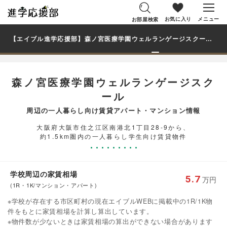
お気に入り
メニュー
お部屋検索
【エイブル進学応援部】森ノ宮医療学園ウェルランゲージスクール（大阪府）周辺の賃貸を探す｜学生・大学生の一人暮らし向け賃貸マンション・アパート
森ノ宮医療学園ウェルランゲージスク
ール
周辺の一人暮らし向け賃貸アパート・マンション情報
大阪府大阪市住之江区南港北1丁目28-9から、
約1.5km圏内の一人暮らし学生向け賃貸物件
学校周辺の家賃相場
5.7
万円
(1R・1K/マンション・アパート)
※学校が存在する市区町村の現在エイブルWEBに掲載中の1R/1K物
件をもとに家賃相場を計算し算出しています。
※物件数が少ないときは家賃相場の算出ができない場合があります