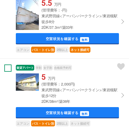
5.5
万円
(管理費等：-円)
東武野田線<アーバンパークライン>/東岩槻駅
徒歩8分
2DK/37.3m²/築33年
空室状況を確認する
無料
エアコン
2階以上
バス・トイレ別
ネット接続可
賃貸アパート
学割
女子割
合格前予約可
5
万円
(管理費等：2,000円)
東武野田線<アーバンパークライン>/東岩槻駅
徒歩12分
2DK/38m²/築36年
空室状況を確認する
無料
エアコン
2階以上
ネット接続可
バス・トイレ別