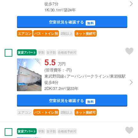
徒歩7分
1K/30.1m²/築24年
空室状況を確認する
無料
2階以上
エアコン
バス・トイレ別
ネット接続可
賃貸アパート
学割
女子割
合格前予約可
5.5
万円
(管理費等：-円)
東武野田線<アーバンパークライン>/東岩槻駅
徒歩8分
2DK/37.2m²/築33年
空室状況を確認する
無料
エアコン
2階以上
バス・トイレ別
ネット接続可
賃貸アパート
学割
女子割
合格前予約可