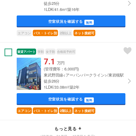
徒歩25分
1LDK/41.6m²/築16年
空室状況を確認する
無料
エアコン
2階以上
バス・トイレ別
ネット接続可
賃貸アパート
学割
女子割
合格前予約可
7.1
万円
(管理費等：6,000円)
東武野田線<アーバンパークライン>/東岩槻駅
徒歩26分
1LDK/33.08m²/築2年
空室状況を確認する
無料
エアコン
バス・トイレ別
2階以上
ネット接続可
もっと見る
(60件中 21件目～ 40件目を表示)