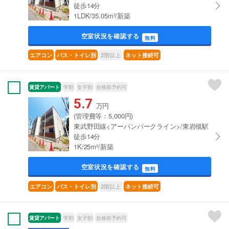
徒歩14分
1LDK/35.05m²/新築
空室状況を確認する
無料
2階以上
エアコン
バス・トイレ別
ネット接続可
賃貸アパート
学割
女子割
合格前予約可
5.7
万円
(管理費等：5,000円)
東武野田線<アーバンパークライン>/東岩槻駅
徒歩14分
1K/25m²/新築
空室状況を確認する
無料
2階以上
エアコン
バス・トイレ別
ネット接続可
賃貸アパート
学割
女子割
合格前予約可