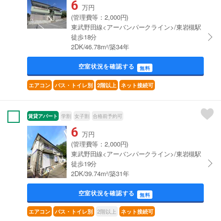
6
万円
(管理費等：2,000円)
東武野田線<アーバンパークライン>/東岩槻駅
徒歩18分
2DK/46.78m²/築34年
空室状況を確認する
無料
エアコン
バス・トイレ別
2階以上
ネット接続可
賃貸アパート
学割
女子割
合格前予約可
6
万円
(管理費等：2,000円)
東武野田線<アーバンパークライン>/東岩槻駅
徒歩19分
2DK/39.74m²/築31年
空室状況を確認する
無料
2階以上
エアコン
バス・トイレ別
ネット接続可