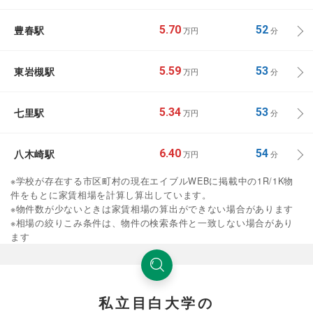
豊春駅
5.70
52
万円
分
東岩槻駅
5.59
53
万円
分
七里駅
5.34
53
万円
分
八木崎駅
6.40
54
万円
分
※学校が存在する市区町村の現在エイブルWEBに掲載中の1R/1K物
件をもとに家賃相場を計算し算出しています。
※物件数が少ないときは家賃相場の算出ができない場合があります
※相場の絞りこみ条件は、物件の検索条件と一致しない場合があり
ます
私立目白大学の