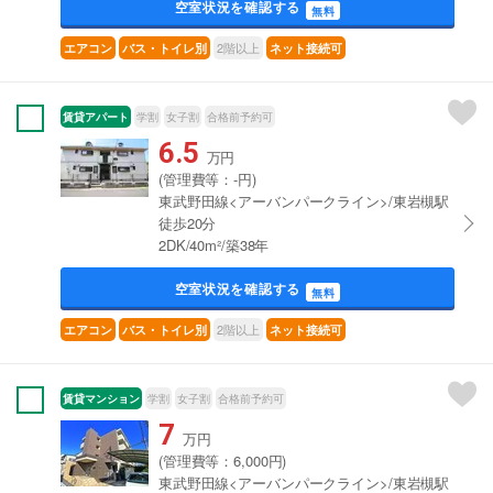
空室状況を確認する
無料
2階以上
エアコン
バス・トイレ別
ネット接続可
賃貸アパート
学割
女子割
合格前予約可
6.5
万円
(管理費等：-円)
東武野田線<アーバンパークライン>/東岩槻駅
徒歩20分
2DK/40m²/築38年
空室状況を確認する
無料
2階以上
エアコン
バス・トイレ別
ネット接続可
賃貸マンション
学割
女子割
合格前予約可
7
万円
(管理費等：6,000円)
東武野田線<アーバンパークライン>/東岩槻駅