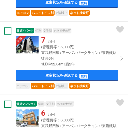
空室状況を確認する
無料
2階以上
エアコン
バス・トイレ別
ネット接続可
賃貸アパート
学割
女子割
合格前予約可
7
万円
(管理費等：5,000円)
東武野田線<アーバンパークライン>/東岩槻駅
徒歩6分
1LDK/32.04m²/築2年
空室状況を確認する
無料
エアコン
2階以上
バス・トイレ別
ネット接続可
賃貸マンション
学割
女子割
合格前予約可
6
万円
(管理費等：6,000円)
東武野田線<アーバンパークライン>/東岩槻駅