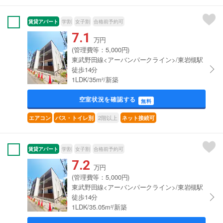
賃貸アパート
学割
女子割
合格前予約可
7.1
万円
(管理費等：5,000円)
東武野田線<アーバンパークライン>/東岩槻駅
徒歩14分
1LDK/35m²/新築
空室状況を確認する
無料
2階以上
エアコン
バス・トイレ別
ネット接続可
賃貸アパート
学割
女子割
合格前予約可
7.2
万円
(管理費等：5,000円)
東武野田線<アーバンパークライン>/東岩槻駅
徒歩14分
1LDK/35.05m²/新築