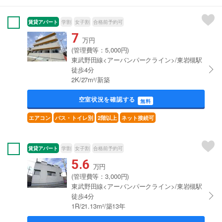
賃貸アパート
学割
女子割
合格前予約可
7
万円
(管理費等：5,000円)
東武野田線<アーバンパークライン>/東岩槻駅
徒歩4分
2K/27m²/新築
空室状況を確認する
無料
エアコン
バス・トイレ別
2階以上
ネット接続可
賃貸アパート
学割
女子割
合格前予約可
5.6
万円
(管理費等：3,000円)
東武野田線<アーバンパークライン>/東岩槻駅
徒歩4分
1R/21.13m²/築13年