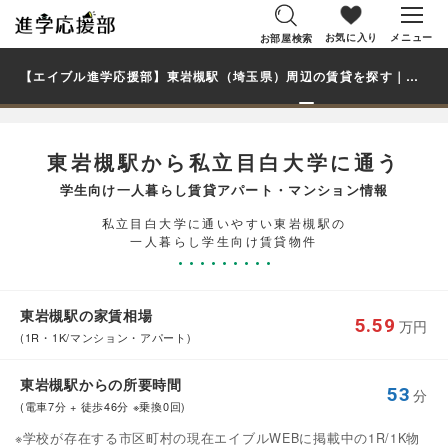
お気に入り
メニュー
お部屋検索
【エイブル進学応援部】東岩槻駅（埼玉県）周辺の賃貸を探す｜私立目白大学学生・大学生の一人暮らし向け賃貸マンション・アパート
東岩槻駅から私立目白大学に通う
学生向け一人暮らし賃貸アパート・マンション情報
私立目白大学に通いやすい東岩槻駅の
一人暮らし学生向け賃貸物件
東岩槻駅の家賃相場
5.59
万円
(1R・1K/マンション・アパート)
東岩槻駅からの所要時間
53
分
(電車7分 + 徒歩46分 ※乗換0回)
※学校が存在する市区町村の現在エイブルWEBに掲載中の1R/1K物