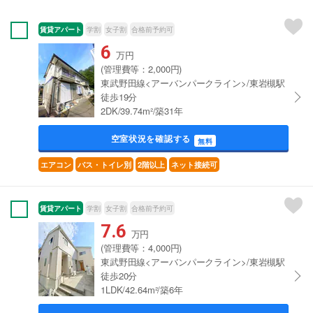
賃貸アパート
学割
女子割
合格前予約可
6
万円
(管理費等：2,000円)
東武野田線<アーバンパークライン>/東岩槻駅
徒歩19分
2DK/39.74m²/築31年
空室状況を確認する
無料
エアコン
バス・トイレ別
2階以上
ネット接続可
賃貸アパート
学割
女子割
合格前予約可
7.6
万円
(管理費等：4,000円)
東武野田線<アーバンパークライン>/東岩槻駅
徒歩20分
1LDK/42.64m²/築6年