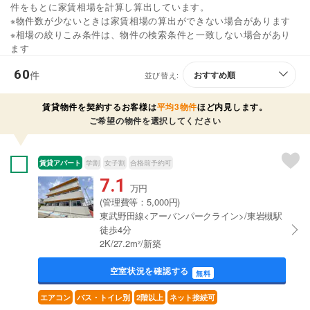
件をもとに家賃相場を計算し算出しています。
※物件数が少ないときは家賃相場の算出ができない場合があります
※相場の絞りこみ条件は、物件の検索条件と一致しない場合があり
ます
60
件
並び替え:
賃貸物件を契約するお客様は
平均3物件
ほど内見します。
ご希望の物件を選択してください
賃貸アパート
学割
女子割
合格前予約可
7.1
万円
(管理費等：5,000円)
東武野田線<アーバンパークライン>/東岩槻駅
徒歩4分
2K/27.2m²/新築
空室状況を確認する
無料
エアコン
バス・トイレ別
2階以上
ネット接続可