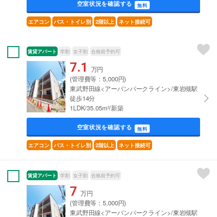
空室状況を確認する
無料
エアコン
バス・トイレ別
2階以上
ネット接続可
賃貸アパート
学割
女子割
合格前予約可
7.1
万円
(管理費等：5,000円)
東武野田線<アーバンパークライン>/東岩槻駅
徒歩14分
1LDK/35.05m²/新築
空室状況を確認する
無料
エアコン
バス・トイレ別
2階以上
ネット接続可
賃貸アパート
学割
女子割
合格前予約可
7
万円
(管理費等：5,000円)
東武野田線<アーバンパークライン>/東岩槻駅