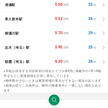
清瀬駅
5.50
32
万円
分
東久留米駅
5.52
34
万円
分
柳瀬川駅
5.70
29
万円
分
志木（埼玉）駅
5.95
25
万円
分
朝霞（埼玉）駅
6.20
26
万円
分
※学校が存在する市区町村の現在エイブルWEBに掲載中の1R/1K物
件をもとに家賃相場を計算し算出しています。
※物件数が少ないときは家賃相場の算出ができない場合があります
※相場の絞りこみ条件は、物件の検索条件と一致しない場合があり
ます