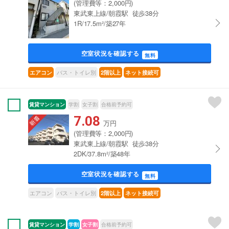
(管理費等：2,000円)
東武東上線/朝霞駅 徒歩38分
1R/17.5m²/築27年
空室状況を確認する
無料
バス・トイレ別
エアコン
2階以上
ネット接続可
賃貸マンション
学割
女子割
合格前予約可
7.08
万円
(管理費等：2,000円)
東武東上線/朝霞駅 徒歩38分
2DK/37.8m²/築48年
空室状況を確認する
無料
エアコン
バス・トイレ別
2階以上
ネット接続可
賃貸マンション
学割
女子割
合格前予約可