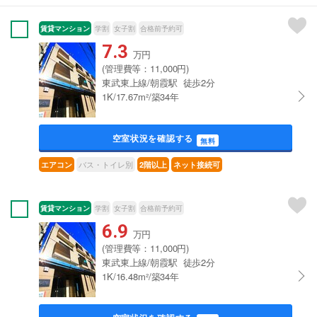
賃貸マンション
学割
女子割
合格前予約可
7.3
万円
(管理費等：11,000円)
東武東上線/朝霞駅 徒歩2分
1K/17.67m²/築34年
空室状況を確認する
無料
バス・トイレ別
エアコン
2階以上
ネット接続可
賃貸マンション
学割
女子割
合格前予約可
6.9
万円
(管理費等：11,000円)
東武東上線/朝霞駅 徒歩2分
1K/16.48m²/築34年