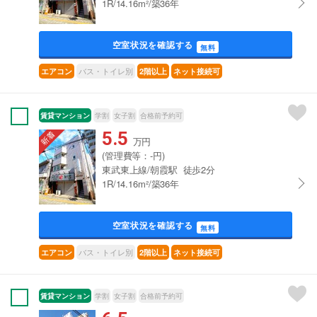
1R/14.16m²/築36年
空室状況を確認する
無料
バス・トイレ別
エアコン
2階以上
ネット接続可
賃貸マンション
学割
女子割
合格前予約可
5.5
万円
(管理費等：-円)
東武東上線/朝霞駅 徒歩2分
1R/14.16m²/築36年
空室状況を確認する
無料
バス・トイレ別
エアコン
2階以上
ネット接続可
賃貸マンション
学割
女子割
合格前予約可