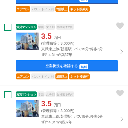
バス・トイレ別
エアコン
2階以上
ネット接続可
賃貸マンション
学割
女子割
合格前予約可
3.5
万円
(管理費等：3,000円)
東武東上線/朝霞駅 バス15分:停歩5分
1R/14.31m²/築37年
空室状況を確認する
無料
バス・トイレ別
エアコン
2階以上
ネット接続可
賃貸マンション
学割
女子割
合格前予約可
3.5
万円
(管理費等：3,000円)
東武東上線/朝霞駅 バス15分:停歩5分
1R/14.31m²/築37年