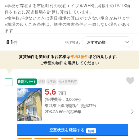
※学校が存在する市区町村の現在エイブルWEBに掲載中の1R/1K物
件をもとに家賃相場を計算し算出しています。
※物件数が少ないときは家賃相場の算出ができない場合があります
※相場の絞りこみ条件は、物件の検索条件と一致しない場合があり
ます
81
件
並び替え:
賃貸物件を契約するお客様は
平均3物件
ほど内見します。
ご希望の物件を選択してください
賃貸アパート
学割
女子割
合格前予約可
5.6
万円
(管理費等：3,000円)
東武東上線/朝霞駅 徒歩37分
2DK/38.88m²/築35年
空室状況を確認する
無料