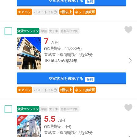
空室状況を確認する
無料
バス・トイレ別
エアコン
2階以上
ネット接続可
賃貸マンション
学割
女子割
合格前予約可
7
万円
(管理費等：11,000円)
東武東上線/朝霞駅 徒歩2分
1K/16.48m²/築34年
空室状況を確認する
無料
バス・トイレ別
エアコン
2階以上
ネット接続可
賃貸マンション
学割
女子割
合格前予約可
5.5
万円
(管理費等：-円)
東武東上線/朝霞駅 徒歩2分