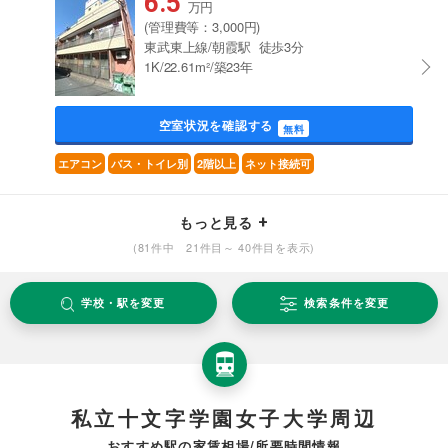
6.5
万円
(管理費等：3,000円)
東武東上線/朝霞駅 徒歩3分
1K/22.61m²/築23年
空室状況を確認する
無料
エアコン
バス・トイレ別
2階以上
ネット接続可
もっと見る
(81件中 21件目～ 40件目を表示)
学校・駅を変更
検索条件を変更
私立十文字学園女子大学周辺
おすすめ駅の家賃相場/所要時間情報