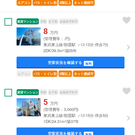
エアコン
バス・トイレ別
2階以上
ネット接続可
賃貸マンション
学割
女子割
合格前予約可
8
万円
(管理費等：-円)
東武東上線/朝霞駅 バス13分:停歩7分
2DK/39.5m²/築35年
空室状況を確認する
無料
エアコン
バス・トイレ別
2階以上
ネット接続可
賃貸マンション
学割
女子割
合格前予約可
5
万円
(管理費等：3,000円)
東武東上線/朝霞駅 バス15分:停歩5分
1DK/24.31m²/築37年
空室状況を確認する
無料