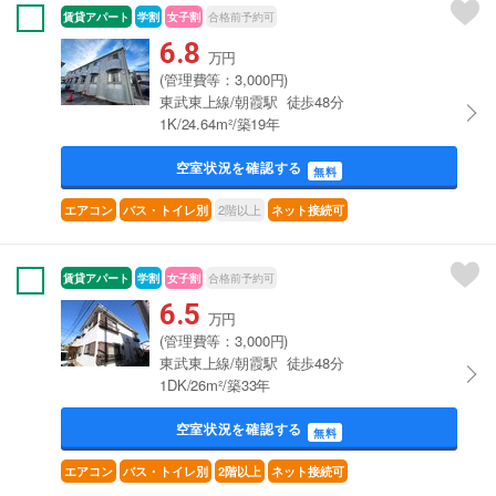
賃貸アパート
学割
女子割
合格前予約可
6.8
万円
(管理費等：3,000円)
東武東上線/朝霞駅 徒歩48分
1K/24.64m²/築19年
空室状況を確認する
無料
2階以上
エアコン
バス・トイレ別
ネット接続可
賃貸アパート
学割
女子割
合格前予約可
6.5
万円
(管理費等：3,000円)
東武東上線/朝霞駅 徒歩48分
1DK/26m²/築33年
空室状況を確認する
無料
エアコン
バス・トイレ別
2階以上
ネット接続可