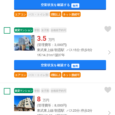
空室状況を確認する
無料
バス・トイレ別
エアコン
2階以上
ネット接続可
賃貸マンション
学割
女子割
合格前予約可
3.5
万円
(管理費等：3,000円)
東武東上線/朝霞駅 バス15分:停歩5分
1K/14.31m²/築37年
空室状況を確認する
無料
バス・トイレ別
エアコン
2階以上
ネット接続可
賃貸マンション
学割
女子割
合格前予約可
8
万円
(管理費等：8,000円)
東武東上線/朝霞駅 バス23分:停歩2分