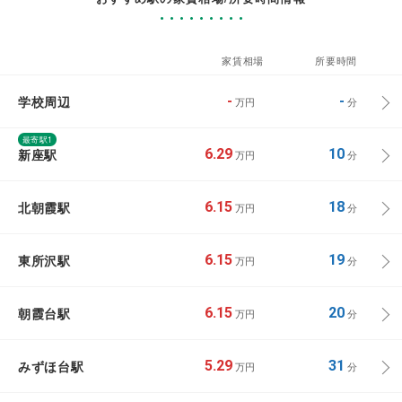
家賃相場
所要時間
学校周辺
-
-
万円
分
最寄駅1
新座駅
6.29
10
万円
分
北朝霞駅
6.15
18
万円
分
東所沢駅
6.15
19
万円
分
朝霞台駅
6.15
20
万円
分
みずほ台駅
5.29
31
万円
分