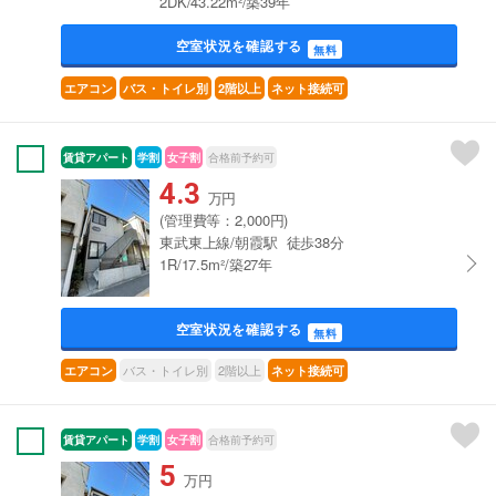
2DK/43.22m²/築39年
空室状況を確認する
無料
エアコン
バス・トイレ別
2階以上
ネット接続可
賃貸アパート
学割
女子割
合格前予約可
4.3
万円
(管理費等：2,000円)
東武東上線/朝霞駅 徒歩38分
1R/17.5m²/築27年
空室状況を確認する
無料
バス・トイレ別
2階以上
エアコン
ネット接続可
賃貸アパート
学割
女子割
合格前予約可
5
万円