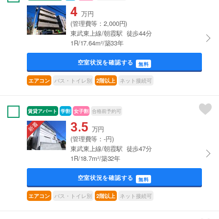
4
万円
(管理費等：2,000円)
東武東上線/朝霞駅 徒歩44分
1R/17.64m²/築33年
空室状況を確認する
無料
バス・トイレ別
ネット接続可
エアコン
2階以上
賃貸アパート
学割
女子割
合格前予約可
3.5
万円
(管理費等：-円)
東武東上線/朝霞駅 徒歩47分
1R/18.7m²/築32年
空室状況を確認する
無料
バス・トイレ別
ネット接続可
エアコン
2階以上