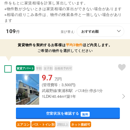
件をもとに家賃相場を計算し算出しています。
※物件数が少ないときは家賃相場の算出ができない場合があります
※相場の絞りこみ条件は、物件の検索条件と一致しない場合があり
ます
109
件
並び替え:
賃貸物件を契約するお客様は
平均3物件
ほど内見します。
ご希望の物件を選択してください
賃貸アパート
学割
女子割
合格前予約可
9.7
万円
(管理費等：3,500円)
武蔵野線/東浦和駅 バス8分:停歩1分
1LDK/40.44m²/築1年
空室状況を確認する
無料
2階以上
エアコン
バス・トイレ別
ネット接続可