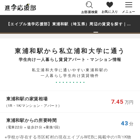
お気に入り
メニュー
お部屋検索
【エイブル進学応援部】東浦和駅（埼玉県）周辺の賃貸を探す｜私立浦和大学学生・大学生の一人暮らし向け賃貸マンション・アパート
東浦和駅から私立浦和大学に通う
学生向け一人暮らし賃貸アパート・マンション情報
私立浦和大学に通いやすい東浦和駅の
一人暮らし学生向け賃貸物件
東浦和駅の家賃相場
7.45
万円
(1R・1K/マンション・アパート)
東浦和駅からの所要時間
43
分
(電車22分 + 徒歩21分 ※乗換1回)
※学校が存在する市区町村の現在エイブルWEBに掲載中の1R/1K物