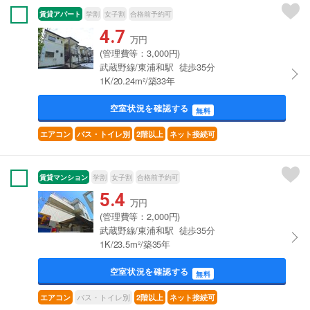
賃貸アパート
学割
女子割
合格前予約可
4.7
万円
(管理費等：3,000円)
武蔵野線/東浦和駅 徒歩35分
1K/20.24m²/築33年
空室状況を確認する
無料
エアコン
バス・トイレ別
2階以上
ネット接続可
賃貸マンション
学割
女子割
合格前予約可
5.4
万円
(管理費等：2,000円)
武蔵野線/東浦和駅 徒歩35分
1K/23.5m²/築35年
空室状況を確認する
無料
バス・トイレ別
エアコン
2階以上
ネット接続可