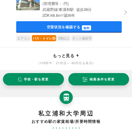
(管理費等：-円)
武蔵野線/東浦和駅 徒歩38分
2DK/48.8m²/築36年
空室状況を確認する
無料
エアコン
2階以上
ネット接続可
バス・トイレ別
もっと見る
(109件中 21件目～ 40件目を表示)
学校・駅を変更
検索条件を変更
私立浦和大学周辺
おすすめ駅の家賃相場/所要時間情報