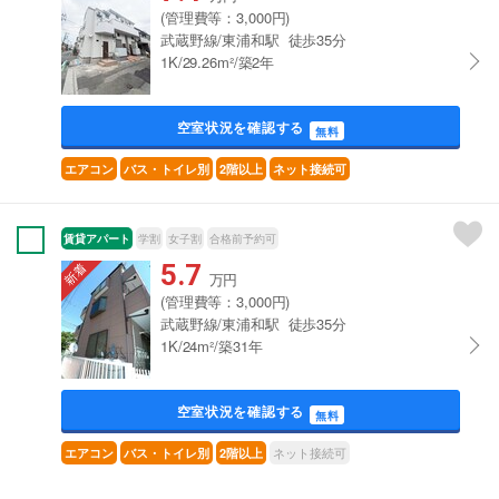
(管理費等：3,000円)
武蔵野線/東浦和駅 徒歩35分
1K/29.26m²/築2年
空室状況を確認する
無料
エアコン
バス・トイレ別
2階以上
ネット接続可
賃貸アパート
学割
女子割
合格前予約可
5.7
万円
(管理費等：3,000円)
武蔵野線/東浦和駅 徒歩35分
1K/24m²/築31年
空室状況を確認する
無料
ネット接続可
エアコン
バス・トイレ別
2階以上