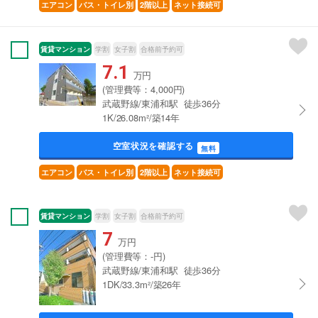
エアコン
バス・トイレ別
2階以上
ネット接続可
賃貸マンション
学割
女子割
合格前予約可
7.1
万円
(管理費等：4,000円)
武蔵野線/東浦和駅 徒歩36分
1K/26.08m²/築14年
空室状況を確認する
無料
エアコン
バス・トイレ別
2階以上
ネット接続可
賃貸マンション
学割
女子割
合格前予約可
7
万円
(管理費等：-円)
武蔵野線/東浦和駅 徒歩36分
1DK/33.3m²/築26年