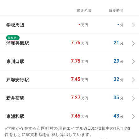
家賃相場
所要時間
学校周辺
-
-
万円
分
最寄駅1
浦和美園駅
7.75
21
万円
分
東川口駅
7.75
29
万円
分
戸塚安行駅
7.45
32
万円
分
新井宿駅
7.27
35
万円
分
東浦和駅
7.45
43
万円
分
※学校が存在する市区町村の現在エイブルWEBに掲載中の1R/1K物
件をもとに家賃相場を計算し算出しています。