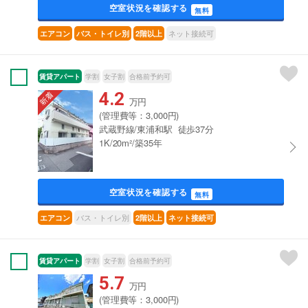
空室状況を確認する
無料
ネット接続可
エアコン
バス・トイレ別
2階以上
賃貸アパート
学割
女子割
合格前予約可
4.2
万円
(管理費等：3,000円)
武蔵野線/東浦和駅 徒歩37分
1K/20m²/築35年
空室状況を確認する
無料
バス・トイレ別
エアコン
2階以上
ネット接続可
賃貸アパート
学割
女子割
合格前予約可
5.7
万円
(管理費等：3,000円)