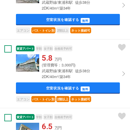
武蔵野線/東浦和駅 徒歩38分
2DK/40m²/築34年
空室状況を確認する
無料
エアコン
2階以上
バス・トイレ別
ネット接続可
賃貸アパート
学割
女子割
合格前予約可
5.8
万円
(管理費等：3,000円)
武蔵野線/東浦和駅 徒歩38分
2DK/40m²/築34年
空室状況を確認する
無料
エアコン
バス・トイレ別
2階以上
ネット接続可
賃貸アパート
学割
女子割
合格前予約可
6.5
万円