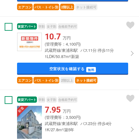
ネット接続可
エアコン
バス・トイレ別
2階以上
賃貸アパート
学割
女子割
合格前予約可
10.7
万円
(管理費等：4,100円)
武蔵野線/東浦和駅 バス11分:停歩11分
1LDK/50.87m²/新築
空室状況を確認する
無料
2階以上
エアコン
バス・トイレ別
ネット接続可
賃貸アパート
学割
女子割
合格前予約可
7.95
万円
(管理費等：3,500円)
武蔵野線/東浦和駅 バス23分:停歩4分
1K/27.8m²/築5年