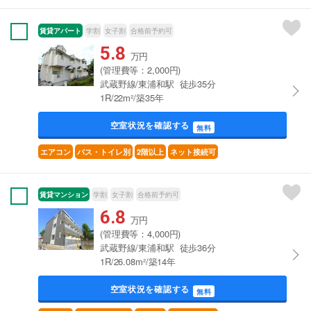
賃貸アパート
学割
女子割
合格前予約可
5.8
万円
(管理費等：2,000円)
武蔵野線/東浦和駅 徒歩35分
1R/22m²/築35年
空室状況を確認する
無料
エアコン
バス・トイレ別
2階以上
ネット接続可
賃貸マンション
学割
女子割
合格前予約可
6.8
万円
(管理費等：4,000円)
武蔵野線/東浦和駅 徒歩36分
1R/26.08m²/築14年
空室状況を確認する
無料