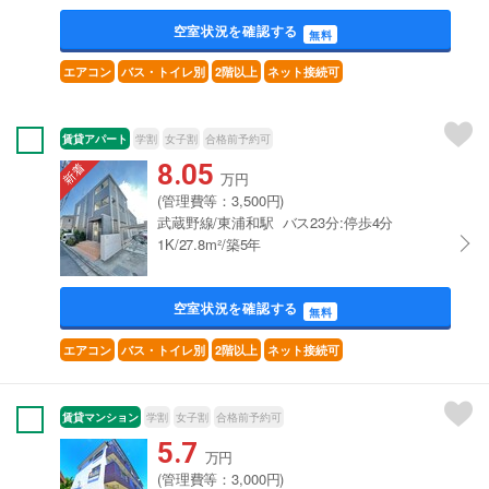
空室状況を確認する
無料
エアコン
バス・トイレ別
2階以上
ネット接続可
賃貸アパート
学割
女子割
合格前予約可
8.05
万円
(管理費等：3,500円)
武蔵野線/東浦和駅 バス23分:停歩4分
1K/27.8m²/築5年
空室状況を確認する
無料
エアコン
バス・トイレ別
2階以上
ネット接続可
賃貸マンション
学割
女子割
合格前予約可
5.7
万円
(管理費等：3,000円)