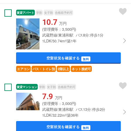
賃貸アパート
学割
女子割
合格前予約可
10.7
万円
(管理費等：3,500円)
武蔵野線/東浦和駅 バス8分:停歩1分
1LDK/50.74m²/築1年
空室状況を確認する
無料
エアコン
バス・トイレ別
2階以上
ネット接続可
賃貸マンション
学割
女子割
合格前予約可
7.9
万円
(管理費等：3,000円)
武蔵野線/東浦和駅 バス13分:停歩2分
1LDK/32.22m²/築36年
空室状況を確認する
無料