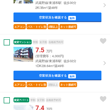
武蔵野線/東浦和駅 徒歩30分
2K/35m²/築48年
空室状況を確認する
無料
エアコン
バス・トイレ別
2階以上
ネット接続可
賃貸マンション
学割
女子割
合格前予約可
7.5
万円
(管理費等：4,000円)
武蔵野線/東浦和駅 徒歩32分
1DK/28.64m²/築49年
空室状況を確認する
無料
2階以上
エアコン
バス・トイレ別
ネット接続可
賃貸アパート
学割
女子割
合格前予約可
7.4
万円