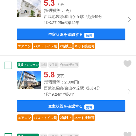
5.3
万円
(管理費等：-円)
西武池袋線/狭山ケ丘駅 徒歩45分
1DK/27.25m²/築42年
空室状況を確認する
無料
エアコン
バス・トイレ別
2階以上
ネット接続可
賃貸マンション
学割
女子割
合格前予約可
5.8
万円
(管理費等：2,000円)
西武池袋線/狭山ケ丘駅 徒歩4分
1R/19.24m²/築34年
空室状況を確認する
無料
エアコン
バス・トイレ別
2階以上
ネット接続可