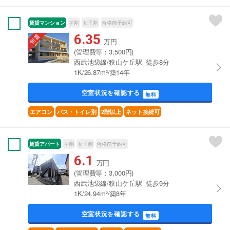
賃貸マンション
学割
女子割
合格前予約可
6.35
万円
(管理費等：3,500円)
西武池袋線/狭山ケ丘駅 徒歩8分
1K/26.87m²/築14年
空室状況を確認する
無料
エアコン
バス・トイレ別
2階以上
ネット接続可
賃貸アパート
学割
女子割
合格前予約可
6.1
万円
(管理費等：3,000円)
西武池袋線/狭山ケ丘駅 徒歩9分
1K/24.94m²/築8年
空室状況を確認する
無料