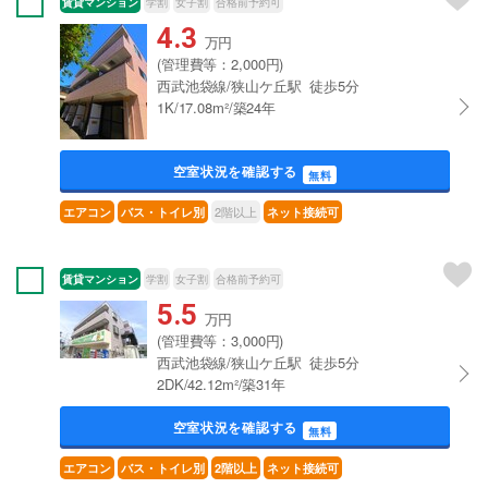
賃貸マンション
学割
女子割
合格前予約可
4.3
万円
(管理費等：2,000円)
西武池袋線/狭山ケ丘駅 徒歩5分
1K/17.08m²/築24年
空室状況を確認する
無料
2階以上
エアコン
バス・トイレ別
ネット接続可
賃貸マンション
学割
女子割
合格前予約可
5.5
万円
(管理費等：3,000円)
西武池袋線/狭山ケ丘駅 徒歩5分
2DK/42.12m²/築31年
空室状況を確認する
無料
エアコン
バス・トイレ別
2階以上
ネット接続可