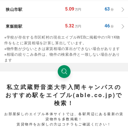
狭山市駅
5.09
63
万円
分
東飯能駅
5.32
46
万円
分
※学校が存在する市区町村の現在エイブルWEBに掲載中の1R/1K物
件をもとに家賃相場を計算し算出しています。
※物件数が少ないときは家賃相場の算出ができない場合があります
※相場の絞りこみ条件は、物件の検索条件と一致しない場合があり
ます
私立武蔵野音楽大学入間キャンパスの
おすすめ駅をエイブル(able.co.jp)で
検索！
お部屋探しのエイブル本体サイトでは、各駅周辺にある最新の賃
貸物件を多数掲載！
賃貸物件をお探しの方はコチラもご確認ください！