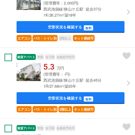
(管理費等：2,000円)
西武池袋線/狭山ケ丘駅 徒歩37分
1K/26.27m²/築18年
空室状況を確認する
無料
2階以上
エアコン
バス・トイレ別
ネット接続可
賃貸アパート
学割
女子割
合格前予約可
5.3
万円
(管理費等：-円)
西武池袋線/狭山ケ丘駅 徒歩45分
1R/27.68m²/築35年
空室状況を確認する
無料
エアコン
バス・トイレ別
2階以上
ネット接続可
賃貸アパート
学割
女子割
合格前予約可