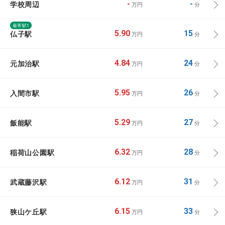
学校周辺
-
-
万円
分
最寄駅1
仏子駅
5.90
15
万円
分
元加治駅
4.84
24
万円
分
入間市駅
5.95
26
万円
分
飯能駅
5.29
27
万円
分
稲荷山公園駅
6.32
28
万円
分
武蔵藤沢駅
6.12
31
万円
分
狭山ケ丘駅
6.15
33
万円
分