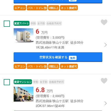
エアコン
バス・トイレ別
2階以上
ネット接続可
賃貸アパート
学割
女子割
合格前予約可
6
万円
(管理費等：3,000円)
西武池袋線/狭山ケ丘駅 徒歩35分
1K/26.49m²/1年未満
空室状況を確認する
無料
エアコン
バス・トイレ別
2階以上
ネット接続可
賃貸マンション
学割
女子割
合格前予約可
6.8
万円
(管理費等：2,000円)
西武池袋線/狭山ケ丘駅 徒歩35分
2DK/37.96m²/築40年