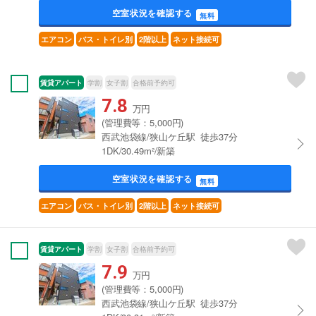
空室状況を確認する
無料
エアコン
バス・トイレ別
2階以上
ネット接続可
賃貸アパート
学割
女子割
合格前予約可
7.8
万円
(管理費等：5,000円)
西武池袋線/狭山ケ丘駅 徒歩37分
1DK/30.49m²/新築
空室状況を確認する
無料
エアコン
バス・トイレ別
2階以上
ネット接続可
賃貸アパート
学割
女子割
合格前予約可
7.9
万円
(管理費等：5,000円)
西武池袋線/狭山ケ丘駅 徒歩37分