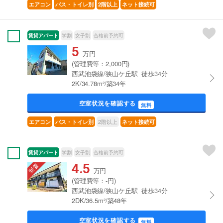
エアコン
バス・トイレ別
2階以上
ネット接続可
賃貸アパート
学割
女子割
合格前予約可
5
万円
(管理費等：2,000円)
西武池袋線/狭山ケ丘駅 徒歩34分
2K/34.78m²/築34年
空室状況を確認する
無料
2階以上
エアコン
バス・トイレ別
ネット接続可
賃貸アパート
学割
女子割
合格前予約可
4.5
万円
(管理費等：-円)
西武池袋線/狭山ケ丘駅 徒歩34分
2DK/36.5m²/築48年
空室状況を確認する
無料