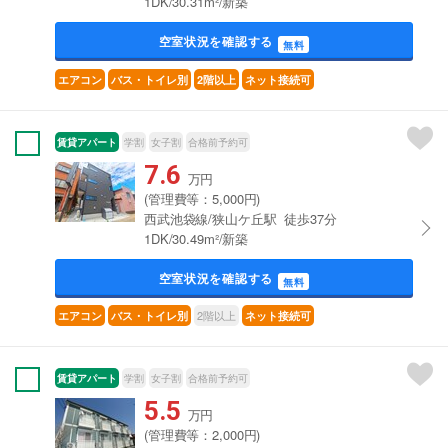
1DK/30.31m²/新築
空室状況を確認する
無料
エアコン
バス・トイレ別
2階以上
ネット接続可
賃貸アパート
学割
女子割
合格前予約可
7.6
万円
(管理費等：5,000円)
西武池袋線/狭山ケ丘駅 徒歩37分
1DK/30.49m²/新築
空室状況を確認する
無料
2階以上
エアコン
バス・トイレ別
ネット接続可
賃貸アパート
学割
女子割
合格前予約可
5.5
万円
(管理費等：2,000円)