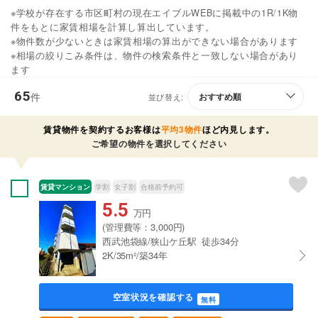
※学校が存在する市区町村の現在エイブルWEBに掲載中の1R/1K物
件をもとに家賃相場を計算し算出しています。
※物件数が少ないときは家賃相場の算出ができない場合があります
※相場の絞りこみ条件は、物件の検索条件と一致しない場合があり
ます
65
件
並び替え:
賃貸物件を契約するお客様は
平均3物件
ほど内見します。
ご希望の物件を選択してください
賃貸マンション
学割
女子割
合格前予約可
5.5
万円
(管理費等：3,000円)
西武池袋線/狭山ケ丘駅 徒歩34分
2K/35m²/築34年
空室状況を確認する
無料