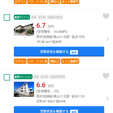
エアコン
バス・トイレ別
2階以上
ネット接続可
賃貸アパート
学割
女子割
合格前予約可
6.7
万円
(管理費等：10,000円)
西武池袋線/狭山ケ丘駅 徒歩10分
1K/40.4m²/築20年
空室状況を確認する
無料
エアコン
バス・トイレ別
2階以上
ネット接続可
賃貸マンション
学割
女子割
合格前予約可
6.6
万円
(管理費等：-円)
西武池袋線/狭山ケ丘駅 徒歩11分
2DK/47.63m²/築34年
空室状況を確認する
無料