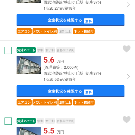
西武池袋線/狭山ケ丘駅 徒歩37分
1K/26.27m²/築18年
空室状況を確認する
無料
2階以上
エアコン
バス・トイレ別
ネット接続可
賃貸アパート
学割
女子割
合格前予約可
5.6
万円
(管理費等：2,000円)
西武池袋線/狭山ケ丘駅 徒歩37分
1K/26.52m²/築18年
空室状況を確認する
無料
エアコン
バス・トイレ別
2階以上
ネット接続可
賃貸アパート
学割
女子割
合格前予約可
5.5
万円