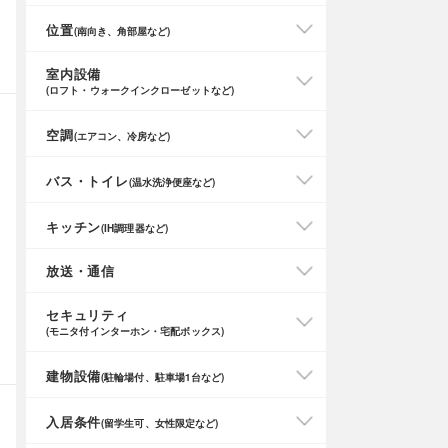
位置
(南向き、角部屋など)
室内設備
(ロフト・ウォークインクローゼットなど)
空調
(エアコン、冷房など)
バス・トイレ
(温水洗浄便座など)
キッチン
(IH調理器など)
放送・通信
セキュリティ
(モニタ付インターホン・宅配ボックス)
建物設備
(駐輪場付、駐車場1台など)
入居条件
(留学生可、女性限定など)