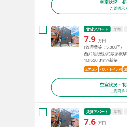
空室状況・初
ご質問承
賃貸アパート
学割
7.9
万円
(管理費等：5,000円)
西武池袋線/武蔵藤沢駅
1DK/30.31m²/新築
エアコン
バス・トイレ別
2
空室状況・初
ご質問承
賃貸アパート
学割
7.6
万円