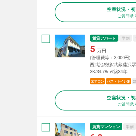
空室状況・初
ご質問承
賃貸アパート
学割
5
万円
(管理費等：2,000円)
西武池袋線/武蔵藤沢駅
2K/34.78m²/築34年
2
エアコン
バス・トイレ別
空室状況・初
ご質問承
賃貸マンション
学割