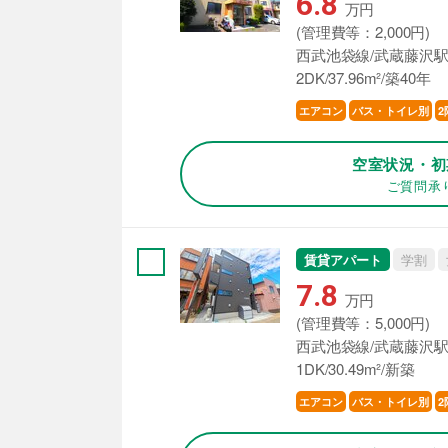
6.8
万円
(管理費等：2,000円)
西武池袋線/武蔵藤沢駅
2DK/37.96m²/築40年
エアコン
バス・トイレ別
2
空室状況・初
ご質問承
賃貸アパート
学割
7.8
万円
(管理費等：5,000円)
西武池袋線/武蔵藤沢駅
1DK/30.49m²/新築
エアコン
バス・トイレ別
2