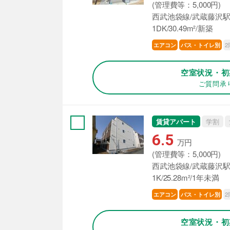
(管理費等：5,000円)
西武池袋線/武蔵藤沢駅
1DK/30.49m²/新築
2
エアコン
バス・トイレ別
空室状況・初
ご質問承
賃貸アパート
学割
6.5
万円
(管理費等：5,000円)
西武池袋線/武蔵藤沢駅
1K/25.28m²/1年未満
2
エアコン
バス・トイレ別
空室状況・初