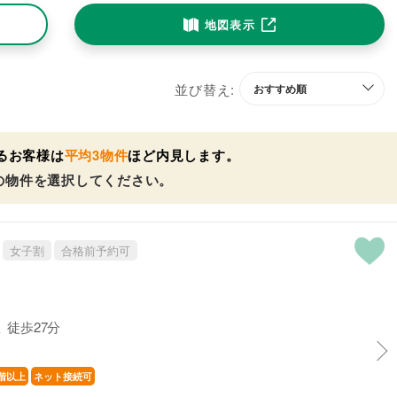
地図表示
並び替え:
るお客様は
平均3物件
ほど内見します。
の物件を選択してください。
女子割
合格前予約可
 徒歩27分
階以上
ネット接続可