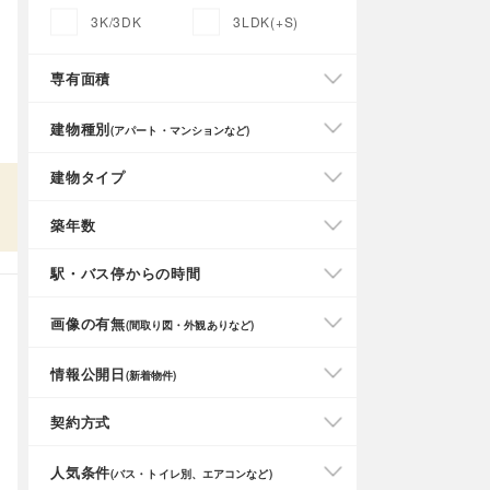
3K/3DK
3LDK(+S)
専有面積
建物種別
(アパート・マンションなど)
建物タイプ
築年数
駅・バス停からの時間
画像の有無
(間取り図・外観ありなど)
情報公開日
(新着物件)
契約方式
人気条件
(バス・トイレ別、エアコンなど)