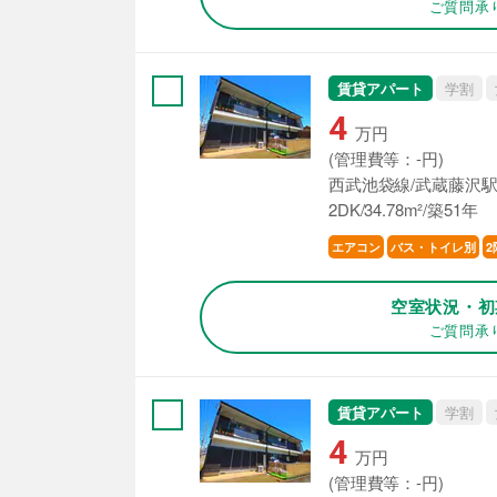
ご質問承
賃貸アパート
学割
4
万円
(管理費等：-円)
西武池袋線/武蔵藤沢駅
2DK/34.78m²/築51年
エアコン
バス・トイレ別
2
空室状況・初
ご質問承
賃貸アパート
学割
4
万円
(管理費等：-円)