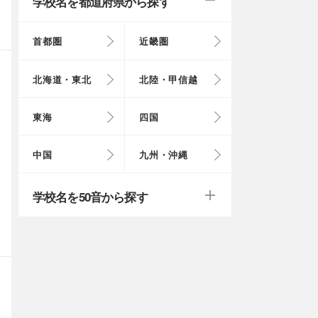
学校名を都道府県から探す
首都圏
近畿圏
東京都
大阪府
北海道
富山県
岐阜県
徳島県
鳥取県
福岡県
北海道・東北
北陸・甲信越
埼玉県
奈良県
岩手県
福井県
愛知県
愛媛県
岡山県
長崎県
東海
四国
茨城県
滋賀県
秋田県
山梨県
山口県
大分県
戻る
戻る
中国
九州・沖縄
群馬県
福島県
鹿児島県
戻る
戻る
戻る
戻る
戻る
戻る
学校名を50音から探す