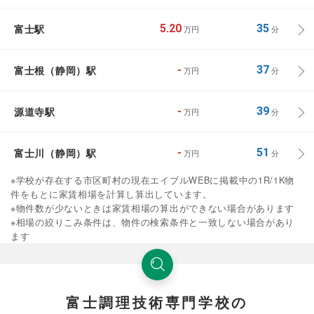
富士駅
5.20
35
万円
分
富士根（静岡）駅
-
37
万円
分
源道寺駅
-
39
万円
分
富士川（静岡）駅
-
51
万円
分
※学校が存在する市区町村の現在エイブルWEBに掲載中の1R/1K物
件をもとに家賃相場を計算し算出しています。
※物件数が少ないときは家賃相場の算出ができない場合があります
※相場の絞りこみ条件は、物件の検索条件と一致しない場合があり
ます
富士調理技術専門学校の