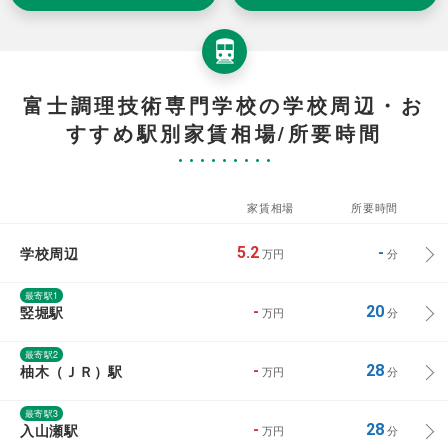
富士調理技術専門学校の学校周辺・お
すすめ駅別家賃相場/所要時間
家賃相場
所要時間
学校周辺
5.2
-
万円
分
最寄駅1
竪堀駅
-
20
万円
分
最寄駅2
柚木（ＪＲ）駅
-
28
万円
分
最寄駅3
入山瀬駅
-
28
万円
分