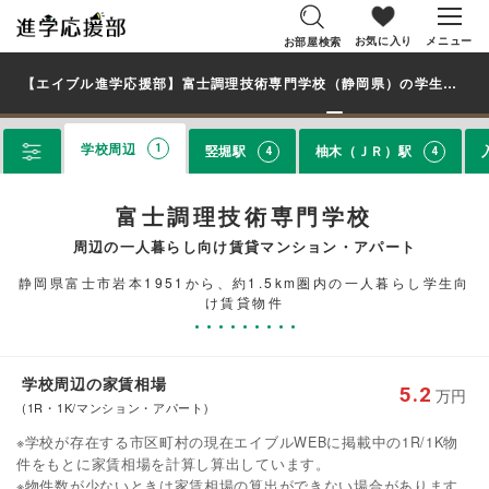
お気に入り
メニュー
お部屋検索
【エイブル進学応援部】富士調理技術専門学校（静岡県）の学生・大学生に人気の駅・エリアから、一人暮らし向け賃貸マンション・アパートのお部屋を探す
学校周辺
竪堀駅
柚木（ＪＲ）駅
1
4
4
富士調理技術専門学校
周辺の一人暮らし向け賃貸マンション・アパート
静岡県富士市岩本1951から、約1.5km圏内の一人暮らし学生向
け賃貸物件
学校周辺の家賃相場
5.2
万円
(1R・1K/マンション・アパート)
※学校が存在する市区町村の現在エイブルWEBに掲載中の1R/1K物
件をもとに家賃相場を計算し算出しています。
※物件数が少ないときは家賃相場の算出ができない場合があります