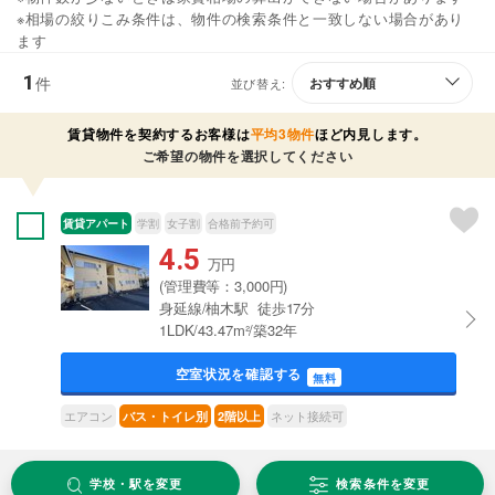
※相場の絞りこみ条件は、物件の検索条件と一致しない場合があり
ます
1
件
並び替え:
賃貸物件を契約するお客様は
平均3物件
ほど内見します。
ご希望の物件を選択してください
賃貸アパート
学割
女子割
合格前予約可
4.5
万円
(管理費等：3,000円)
身延線/柚木駅 徒歩17分
1LDK/43.47m²/築32年
空室状況を確認する
無料
エアコン
ネット接続可
バス・トイレ別
2階以上
学校・駅を変更
検索条件を変更