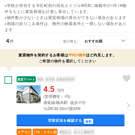
※学校が存在する市区町村の現在エイブルWEBに掲載中の1R/1K物
件をもとに家賃相場を計算し算出しています。
※物件数が少ないときは家賃相場の算出ができない場合があります
※相場の絞りこみ条件は、物件の検索条件と一致しない場合があり
ます
4
件
並び替え:
賃貸物件を契約するお客様は
平均3物件
ほど内見します。
ご希望の物件を選択してください
賃貸アパート
学割
女子割
合格前予約可
4.5
万円
(管理費等：-円)
身延線/柚木駅 徒歩17分
1LDK/35.33m²/築33年
空室状況を確認する
無料
2階以上
ネット接続可
エアコン
バス・トイレ別