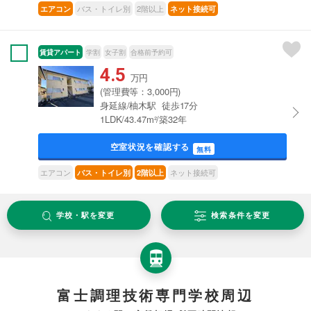
バス・トイレ別
2階以上
エアコン
ネット接続可
賃貸アパート
学割
女子割
合格前予約可
4.5
万円
(管理費等：3,000円)
身延線/柚木駅 徒歩17分
1LDK/43.47m²/築32年
空室状況を確認する
無料
エアコン
ネット接続可
バス・トイレ別
2階以上
学校・駅を変更
検索条件を変更
富士調理技術専門学校周辺