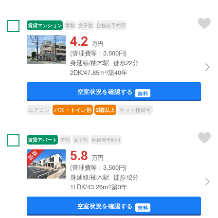
賃貸マンション
学割
女子割
合格前予約可
4.2
万円
(管理費等：3,000円)
身延線/柚木駅 徒歩22分
2DK/47.85m²/築40年
空室状況を確認する
無料
エアコン
ネット接続可
バス・トイレ別
2階以上
賃貸アパート
学割
女子割
合格前予約可
5.8
万円
(管理費等：3,500円)
身延線/柚木駅 徒歩12分
1LDK/43.26m²/築3年
空室状況を確認する
無料