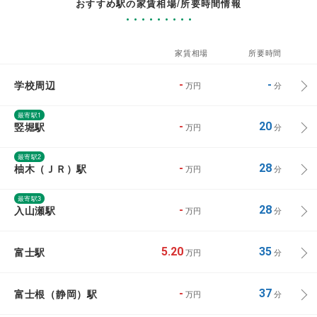
おすすめ駅の家賃相場/所要時間情報
家賃相場
所要時間
学校周辺
-
-
万円
分
最寄駅1
竪堀駅
-
20
万円
分
最寄駅2
柚木（ＪＲ）駅
-
28
万円
分
最寄駅3
入山瀬駅
-
28
万円
分
富士駅
5.20
35
万円
分
富士根（静岡）駅
-
37
万円
分