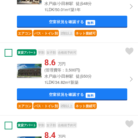
水戸線/小田林駅 徒歩48分
1LDK/50.01m²/築1年
空室状況を確認する
無料
2階以上
エアコン
バス・トイレ別
ネット接続可
賃貸アパート
学割
女子割
合格前予約可
8.6
万円
(管理費等：3,500円)
水戸線/小田林駅 徒歩50分
1LDK/34.82m²/新築
空室状況を確認する
無料
2階以上
エアコン
バス・トイレ別
ネット接続可
賃貸アパート
学割
女子割
合格前予約可
8.4
万円