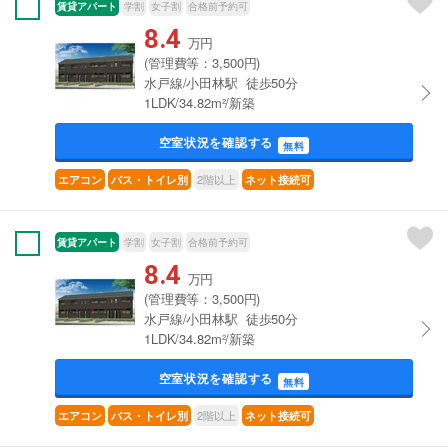
賃貸アパート
学割
女子割
合格前予約可
8.4
万円
(管理費等：3,500円)
水戸線/小田林駅 徒歩50分
1LDK/34.82m²/新築
空室状況を確認する
無料
2階以上
エアコン
バス・トイレ別
ネット接続可
賃貸アパート
学割
女子割
合格前予約可
8.4
万円
(管理費等：3,500円)
水戸線/小田林駅 徒歩50分
1LDK/34.82m²/新築
空室状況を確認する
無料
2階以上
エアコン
バス・トイレ別
ネット接続可