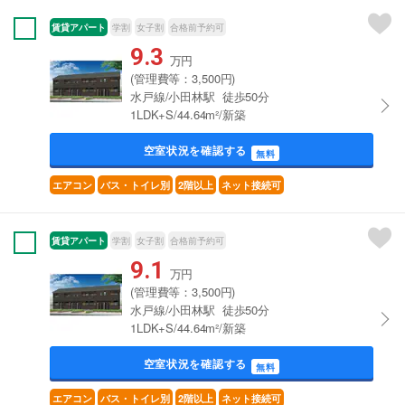
賃貸アパート
学割
女子割
合格前予約可
9.3
万円
(管理費等：3,500円)
水戸線/小田林駅 徒歩50分
1LDK+S/44.64m²/新築
空室状況を確認する
無料
エアコン
バス・トイレ別
2階以上
ネット接続可
賃貸アパート
学割
女子割
合格前予約可
9.1
万円
(管理費等：3,500円)
水戸線/小田林駅 徒歩50分
1LDK+S/44.64m²/新築
空室状況を確認する
無料
エアコン
バス・トイレ別
2階以上
ネット接続可