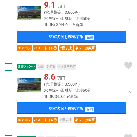
9.1
万円
(管理費等：3,500円)
水戸線/小田林駅 徒歩50分
1LDK+S/44.64m²/新築
空室状況を確認する
無料
エアコン
バス・トイレ別
2階以上
ネット接続可
賃貸アパート
学割
女子割
合格前予約可
8.6
万円
(管理費等：3,500円)
水戸線/小田林駅 徒歩50分
1LDK/34.82m²/新築
空室状況を確認する
無料
2階以上
エアコン
バス・トイレ別
ネット接続可