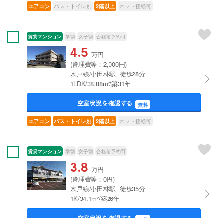
バス・トイレ別
ネット接続可
エアコン
2階以上
賃貸マンション
学割
女子割
合格前予約可
4.5
万円
(管理費等：2,000円)
水戸線/小田林駅 徒歩28分
1LDK/38.88m²/築31年
空室状況を確認する
無料
ネット接続可
エアコン
バス・トイレ別
2階以上
賃貸マンション
学割
女子割
合格前予約可
3.8
万円
(管理費等：0円)
水戸線/小田林駅 徒歩35分
1K/34.1m²/築26年
空室状況を確認する