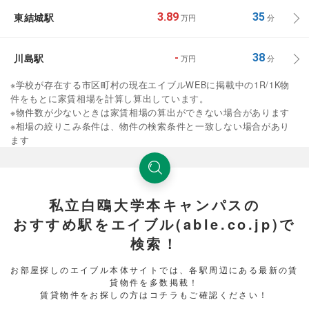
東結城駅
3.89
35
万円
分
川島駅
-
38
万円
分
※学校が存在する市区町村の現在エイブルWEBに掲載中の1R/1K物
件をもとに家賃相場を計算し算出しています。
※物件数が少ないときは家賃相場の算出ができない場合があります
※相場の絞りこみ条件は、物件の検索条件と一致しない場合があり
ます
私立白鴎大学本キャンパスの
おすすめ駅をエイブル(able.co.jp)で
検索！
お部屋探しのエイブル本体サイトでは、各駅周辺にある最新の賃
貸物件を多数掲載！
賃貸物件をお探しの方はコチラもご確認ください！