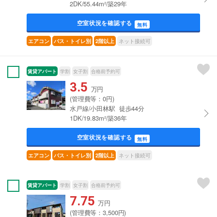
2DK/55.44m²/築29年
空室状況を確認する
無料
ネット接続可
エアコン
バス・トイレ別
2階以上
賃貸アパート
学割
女子割
合格前予約可
3.5
万円
(管理費等：0円)
水戸線/小田林駅 徒歩44分
1DK/19.83m²/築36年
空室状況を確認する
無料
ネット接続可
エアコン
バス・トイレ別
2階以上
賃貸アパート
学割
女子割
合格前予約可
7.75
万円
(管理費等：3,500円)