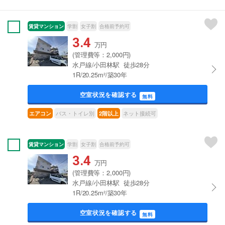
賃貸マンション
学割
女子割
合格前予約可
3.4
万円
(管理費等：2,000円)
水戸線/小田林駅 徒歩28分
1R/20.25m²/築30年
空室状況を確認する
無料
バス・トイレ別
ネット接続可
エアコン
2階以上
賃貸マンション
学割
女子割
合格前予約可
3.4
万円
(管理費等：2,000円)
水戸線/小田林駅 徒歩28分
1R/20.25m²/築30年
空室状況を確認する
無料