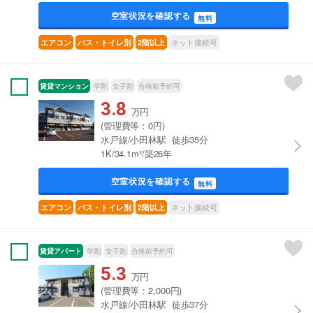
空室状況を確認する
無料
ネット接続可
エアコン
バス・トイレ別
2階以上
賃貸マンション
学割
女子割
合格前予約可
3.8
万円
(管理費等：0円)
水戸線/小田林駅 徒歩35分
1K/34.1m²/築26年
空室状況を確認する
無料
ネット接続可
エアコン
バス・トイレ別
2階以上
賃貸アパート
学割
女子割
合格前予約可
5.3
万円
(管理費等：2,000円)
水戸線/小田林駅 徒歩37分