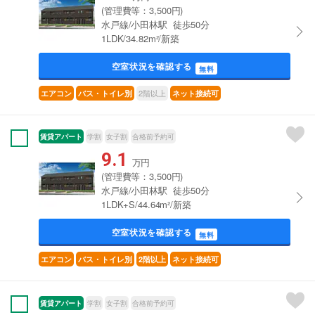
(管理費等：3,500円)
水戸線/小田林駅 徒歩50分
1LDK/34.82m²/新築
空室状況を確認する
無料
2階以上
エアコン
バス・トイレ別
ネット接続可
賃貸アパート
学割
女子割
合格前予約可
9.1
万円
(管理費等：3,500円)
水戸線/小田林駅 徒歩50分
1LDK+S/44.64m²/新築
空室状況を確認する
無料
エアコン
バス・トイレ別
2階以上
ネット接続可
賃貸アパート
学割
女子割
合格前予約可