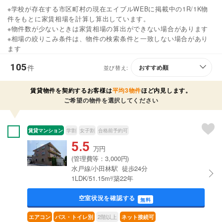
※学校が存在する市区町村の現在エイブルWEBに掲載中の1R/1K物
件をもとに家賃相場を計算し算出しています。
※物件数が少ないときは家賃相場の算出ができない場合があります
※相場の絞りこみ条件は、物件の検索条件と一致しない場合があり
ます
105
件
並び替え:
賃貸物件を契約するお客様は
平均3物件
ほど内見します。
ご希望の物件を選択してください
賃貸マンション
学割
女子割
合格前予約可
5.5
万円
(管理費等：3,000円)
水戸線/小田林駅 徒歩24分
1LDK/51.15m²/築22年
空室状況を確認する
無料
2階以上
エアコン
バス・トイレ別
ネット接続可