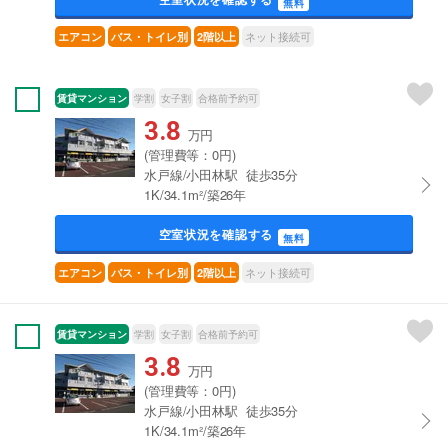
無料
ネット接続可
エアコン
バス・トイレ別
2階以上
賃貸マンション
学割
女子割
合格前予約可
3.8
万円
(管理費等：0円)
水戸線/小田林駅 徒歩35分
1K/34.1m²/築26年
空室状況を確認する
無料
ネット接続可
エアコン
バス・トイレ別
2階以上
賃貸マンション
学割
女子割
合格前予約可
3.8
万円
(管理費等：0円)
水戸線/小田林駅 徒歩35分
1K/34.1m²/築26年