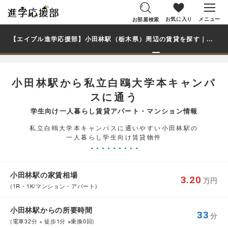
お気に入り
メニュー
お部屋検索
【エイブル進学応援部】小田林駅（栃木県）周辺の賃貸を探す｜私立白鴎大学本キャンパス学生・大学生の一人暮らし向け賃貸マンション・アパート
小田林駅から私立白鴎大学本キャンパ
スに通う
学生向け一人暮らし賃貸アパート・マンション情報
私立白鴎大学本キャンパスに通いやすい小田林駅の
一人暮らし学生向け賃貸物件
小田林駅の家賃相場
3.20
万円
(1R・1K/マンション・アパート)
小田林駅からの所要時間
33
分
(電車32分 + 徒歩1分 ※乗換0回)