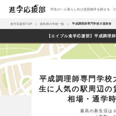
学生の一人暮らし向け賃貸物件を探せる「
進学応援部TOP
徳島県の学校一覧
平成調理師専門学校大道校舎
【エイブル進学応援部】平成調理師
平成調理師専門学校
生に人気の駅周辺の
相場・通学
最高の新生活は