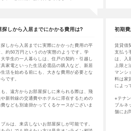
屋探しから入居までにかかる費用は?
初期費
屋探しから入居までに実際にかかった費用の平
賃貸借
は、約50万円というのが実態のようです。学
支払う
・大学生の一人暮らしは、住戸の契約・引越し
は、入
家具家電といった生活必需品の購入など、新居
上限と
の生活を始める前にも、大きな費用が必要とな
マンシ
からです。
料は家
によっ
にも、遠方からお部屋探しに来られる際は、飛
機や新幹線の交通費やホテルに滞在するための
※テナ
泊費なども別途掛かってくるケースがございま
ブルネ
。
舗にお
イブルは、来店しないお部屋探しが可能です。
用を少しでも抑えたい方は是非オンライン相談