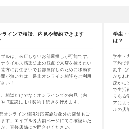
ンラインで相談、内見や契約できます
学生・
？
は？
イブルは、来店しないお部屋探しが可能です。
学生・
ロナウイルス感染防止の観点で来店を控えたい
平均で
、遠方にお住まいでお部屋探しのために移動す
割半（
時間が無い方は、是非オンライン相談をご利用
かなわ
ださい！
疎かに
で生活
た、相談だけでなくオンラインでの内見（内
りある
）やIT重説により契約手続きを行えます。
アによ
ルの店
一部オンライン相談対応実施対象外の店舗もご
います。エイブル各店舗ページにてご確認いた
くか、直接店舗にお問合せください。