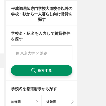
平成調理師専門学校大道校舎以外の
学校・駅から一人暮らし向け賃貸を
探す
学校名・駅名を入力して賃貸物件
を探す
検索する
学校名を都道府県から探す
首都圏
近畿圏
東京都
大阪府
北海道
富山県
岐阜県
徳島県
鳥取県
福岡県