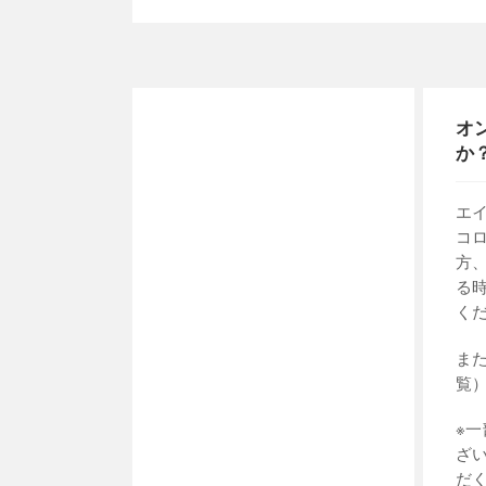
オ
か
エ
コ
方
る
く
ま
覧
※
ざ
だ