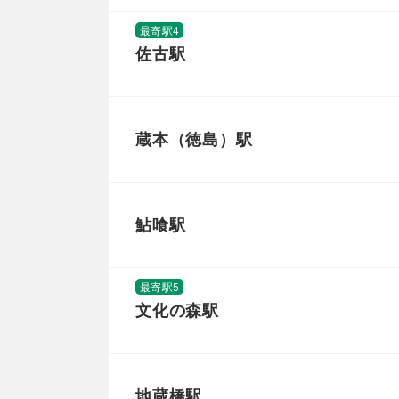
最寄駅4
佐古駅
蔵本（徳島）駅
鮎喰駅
最寄駅5
文化の森駅
地蔵橋駅