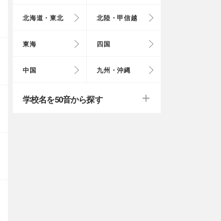
北海道・東北
北陸・甲信越
埼玉県
奈良県
岩手県
福井県
愛知県
愛媛県
岡山県
長崎県
東海
四国
茨城県
滋賀県
秋田県
山梨県
山口県
大分県
戻る
戻る
中国
九州・沖縄
群馬県
福島県
鹿児島県
戻る
戻る
戻る
戻る
戻る
戻る
学校名を50音から探す