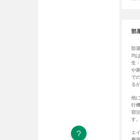
部
部
均
生
や
で
る
他
行
宿
す
エ
費