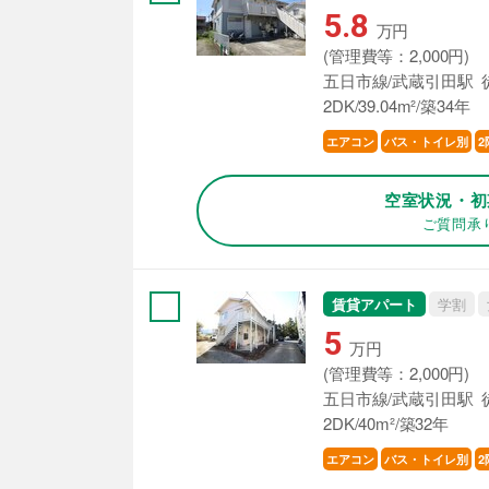
5.8
万円
(管理費等：2,000円)
五日市線/武蔵引田駅 
2DK/39.04m²/築34年
エアコン
バス・トイレ別
2
空室状況・初
ご質問承
賃貸アパート
学割
5
万円
(管理費等：2,000円)
五日市線/武蔵引田駅 
2DK/40m²/築32年
エアコン
バス・トイレ別
2