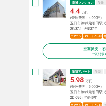
賃貸マンション
学割
4.4
万円
(管理費等：4,000円)
五日市線/武蔵引田駅 
2K/37.1m²/築37年
エアコン
バス・トイレ別
2
空室状況・初
ご質問承
賃貸アパート
学割
5.98
万円
(管理費等：5,000円)
五日市線/武蔵引田駅 
2DK/36m²/築46年
2
エアコン
バス・トイレ別