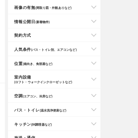
画像の有無
(間取り図・外観ありなど)
情報公開日
(新着物件)
契約方式
人気条件
(バス・トイレ別、エアコンなど)
位置
(南向き、角部屋など)
室内設備
(ロフト・ウォークインクローゼットなど)
空調
(エアコン、冷房など)
バス・トイレ
(温水洗浄便座など)
キッチン
(IH調理器など)
放送・通信