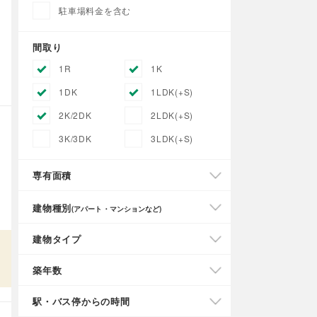
駐車場料金を含む
間取り
1R
1K
1DK
1LDK(+S)
2K/2DK
2LDK(+S)
3K/3DK
3LDK(+S)
専有面積
建物種別
(アパート・マンションなど)
建物タイプ
築年数
駅・バス停からの時間