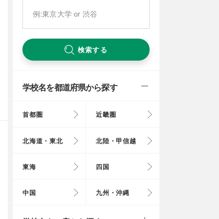
検索する
学校名を都道府県から探す
首都圏
近畿圏
東京都
大阪府
北海道
富山県
岐阜県
徳島県
鳥取県
福岡県
北海道・東北
北陸・甲信越
埼玉県
奈良県
岩手県
福井県
愛知県
愛媛県
岡山県
長崎県
東海
四国
茨城県
滋賀県
秋田県
山梨県
山口県
大分県
戻る
戻る
中国
九州・沖縄
群馬県
福島県
鹿児島県
戻る
戻る
戻る
戻る
戻る
戻る