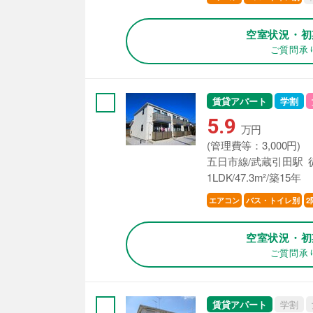
空室状況・初
ご質問承
賃貸アパート
学割
5.9
万円
(管理費等：3,000円)
五日市線/武蔵引田駅 
1LDK/47.3m²/築15年
エアコン
バス・トイレ別
2
空室状況・初
ご質問承
賃貸アパート
学割