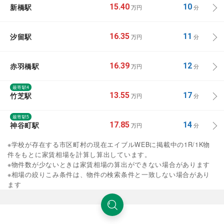
新橋駅
15.40
10
万円
分
汐留駅
16.35
11
万円
分
赤羽橋駅
16.39
12
万円
分
最寄駅4
竹芝駅
13.55
17
万円
分
最寄駅5
神谷町駅
17.85
14
万円
分
※学校が存在する市区町村の現在エイブルWEBに掲載中の1R/1K物
件をもとに家賃相場を計算し算出しています。
※物件数が少ないときは家賃相場の算出ができない場合があります
※相場の絞りこみ条件は、物件の検索条件と一致しない場合があり
ます