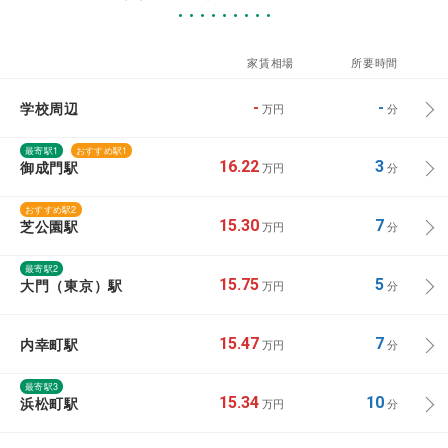
家賃相場
所要時間
学校周辺
-
-
万円
分
最寄駅1
おすすめ駅1
御成門駅
16.22
3
万円
分
おすすめ駅2
芝公園駅
15.30
7
万円
分
最寄駅2
大門（東京）駅
15.75
5
万円
分
内幸町駅
15.47
7
万円
分
最寄駅3
浜松町駅
15.34
10
万円
分