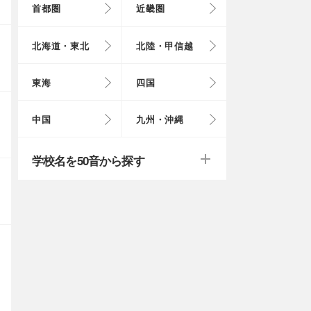
首都圏
近畿圏
東京都
大阪府
北海道
富山県
岐阜県
徳島県
鳥取県
福岡県
北海道・東北
北陸・甲信越
埼玉県
奈良県
岩手県
福井県
愛知県
愛媛県
岡山県
長崎県
東海
四国
茨城県
滋賀県
秋田県
山梨県
山口県
大分県
戻る
戻る
中国
九州・沖縄
群馬県
福島県
鹿児島県
戻る
戻る
戻る
戻る
戻る
戻る
学校名を50音から探す