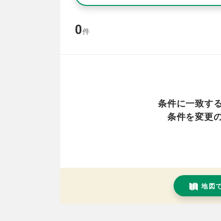
0
件
条件に一致す
条件を変更
地図