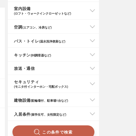
室内設備
(ロフト・ウォークインクローゼットなど)
空調
(エアコン、冷房など)
バス・トイレ
(温水洗浄便座など)
キッチン
(IH調理器など)
放送・通信
セキュリティ
(モニタ付インターホン・宅配ボックス)
建物設備
(駐輪場付、駐車場1台など)
入居条件
(留学生可、女性限定など)
この条件で検索