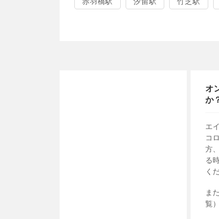
赤羽橋駅
汐留駅
竹芝駅
オ
か
エ
コ
方
る
く
ま
覧