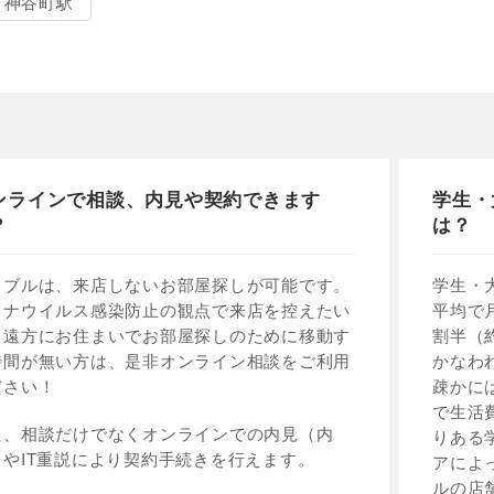
神谷町駅
ンラインで相談、内見や契約できます
学生・
？
は？
イブルは、来店しないお部屋探しが可能です。
学生・
ロナウイルス感染防止の観点で来店を控えたい
平均で
、遠方にお住まいでお部屋探しのために移動す
割半（
時間が無い方は、是非オンライン相談をご利用
かなわ
ださい！
疎かに
で生活
た、相談だけでなくオンラインでの内見（内
りある
）やIT重説により契約手続きを行えます。
アによ
ルの店