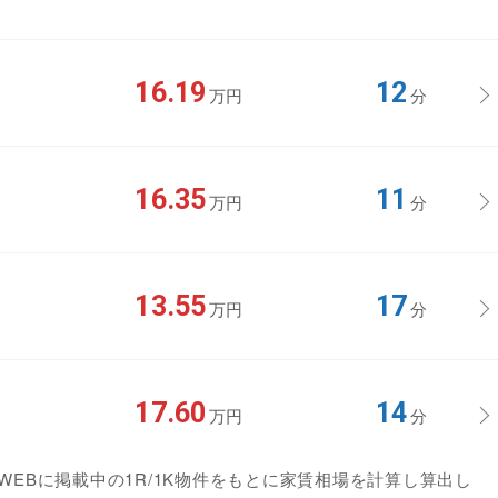
16.19
12
万円
分
16.35
11
万円
分
13.55
17
万円
分
17.60
14
万円
分
EBに掲載中の1R/1K物件をもとに家賃相場を計算し算出し