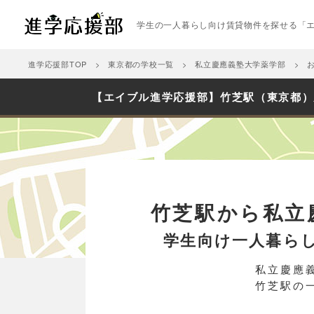
学生の一人暮らし向け賃貸物件を探せる「
進学応援部TOP
東京都の学校一覧
私立慶應義塾大学薬学部
【エイブル進学応援部】竹芝駅（東京都）
竹芝駅から私立
学生向け一人暮ら
私立慶應
竹芝駅の