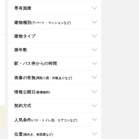
専有面積
建物種別
(アパート・マンションなど)
建物タイプ
築年数
駅・バス停からの時間
画像の有無
(間取り図・外観ありなど)
情報公開日
(新着物件)
契約方式
人気条件
(バス・トイレ別、エアコンなど)
位置
(南向き、角部屋など)