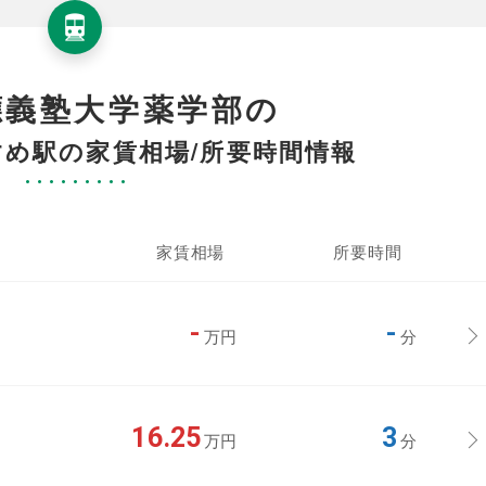
應義塾大学薬学部の
め駅の家賃相場/所要時間情報
家賃相場
所要時間
-
-
万円
分
16.25
3
万円
分