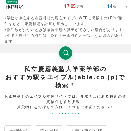
最寄駅5
神谷町駅
17.85
14
万円
分
※学校が存在する市区町村の現在エイブルWEBに掲載中の1R/1K物
件をもとに家賃相場を計算し算出しています。
※物件数が少ないときは家賃相場の算出ができない場合があります
※相場の絞りこみ条件は、物件の検索条件と一致しない場合があり
ます
私立慶應義塾大学薬学部の
おすすめ駅をエイブル(able.co.jp)で
検索！
お部屋探しのエイブル本体サイトでは、各駅周辺にある最新の賃
貸物件を多数掲載！
賃貸物件をお探しの方はコチラもご確認ください！
御成門駅
芝公園駅
大門（東京）駅