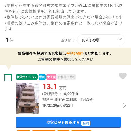
※学校が存在する市区町村の現在エイブルWEBに掲載中の1R/1K物
件をもとに家賃相場を計算し算出しています。
※物件数が少ないときは家賃相場の算出ができない場合があります
※相場の絞りこみ条件は、物件の検索条件と一致しない場合があり
ます
1
件
並び替え:
賃貸物件を契約するお客様は
平均3物件
ほど内見します。
ご希望の物件を選択してください
賃貸マンション
学割
女子割
合格前予約可
13.1
万円
(管理費等：10,000円)
都営三田線/内幸町駅 徒歩3分
1K/22.26m²/築22年
空室状況を確認する
無料