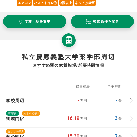
エアコン
バス・トイレ別
2階以上
ネット接続可
学校・駅を変更
検索条件を変更
私立慶應義塾大学薬学部周辺
おすすめ駅の家賃相場/所要時間情報
家賃相場
所要時間
学校周辺
-
-
万円
分
最寄駅1
おすすめ駅1
御成門駅
16.19
3
万円
分
おすすめ駅2
芝公園駅
15.30
7
万円
分