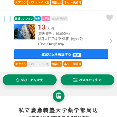
エアコン
バス・トイレ別
2階以上
ネット接続可
賃貸マンション
学割
女子割
合格前予約可
13
万円
(管理費等：10,000円)
都営大江戸線/汐留駅 徒歩4分
1R/25.2m²/築12年
空室状況を確認する
無料
バス・トイレ別
エアコン
2階以上
ネット接続可
学校・駅を変更
検索条件を変更
私立慶應義塾大学薬学部周辺