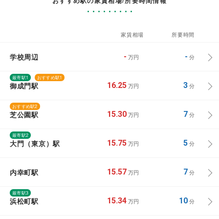
おすすめ駅の家賃相場/所要時間情報
家賃相場
所要時間
学校周辺
-
-
万円
分
最寄駅1
おすすめ駅1
御成門駅
16.25
3
万円
分
おすすめ駅2
芝公園駅
15.30
7
万円
分
最寄駅2
大門（東京）駅
15.75
5
万円
分
内幸町駅
15.57
7
万円
分
最寄駅3
浜松町駅
15.34
10
万円
分