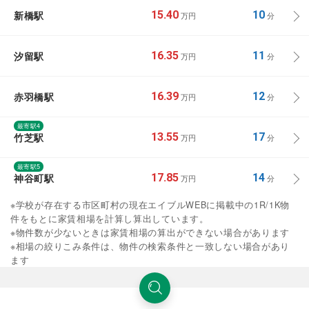
新橋駅
15.40
10
万円
分
汐留駅
16.35
11
万円
分
赤羽橋駅
16.39
12
万円
分
最寄駅4
竹芝駅
13.55
17
万円
分
最寄駅5
神谷町駅
17.85
14
万円
分
※学校が存在する市区町村の現在エイブルWEBに掲載中の1R/1K物
件をもとに家賃相場を計算し算出しています。
※物件数が少ないときは家賃相場の算出ができない場合があります
※相場の絞りこみ条件は、物件の検索条件と一致しない場合があり
ます