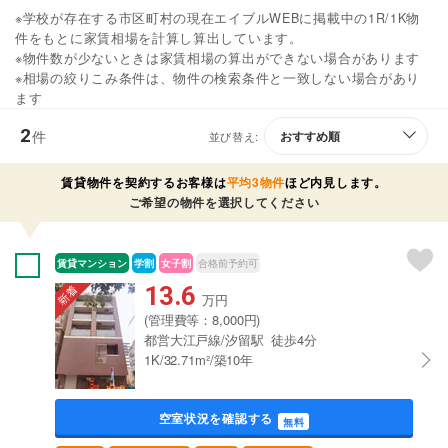
※学校が存在する市区町村の現在エイブルWEBに掲載中の1R/1K物
件をもとに家賃相場を計算し算出しています。
※物件数が少ないときは家賃相場の算出ができない場合があります
※相場の絞りこみ条件は、物件の検索条件と一致しない場合があり
ます
2
件
並び替え:
賃貸物件を契約するお客様は
平均3物件
ほど内見します。
ご希望の物件を選択してください
賃貸マンション
学割
女子割
合格前予約可
13.6
万円
(管理費等：8,000円)
都営大江戸線/汐留駅 徒歩4分
1K/32.71m²/築10年
空室状況を確認する
無料