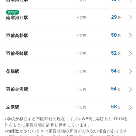
最寄駅3
南寒河江駅
-
29
万円
分
羽前高松駅
-
50
万円
分
羽前長崎駅
-
52
万円
分
柴橋駅
-
54
万円
分
羽前金沢駅
-
54
万円
分
左沢駅
-
58
万円
分
※学校が存在する市区町村の現在エイブルWEBに掲載中の1R/1K物
件をもとに家賃相場を計算し算出しています。
※物件数が少ないときは家賃相場の算出ができない場合があります