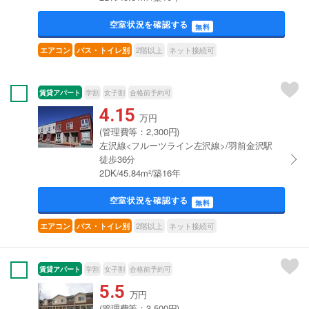
空室状況を確認する
無料
2階以上
ネット接続可
エアコン
バス・トイレ別
賃貸アパート
学割
女子割
合格前予約可
4.15
万円
(管理費等：2,300円)
左沢線<フルーツライン左沢線>/羽前金沢駅
徒歩36分
2DK/45.84m²/築16年
空室状況を確認する
無料
2階以上
ネット接続可
エアコン
バス・トイレ別
賃貸アパート
学割
女子割
合格前予約可
5.5
万円
(管理費等：3,500円)