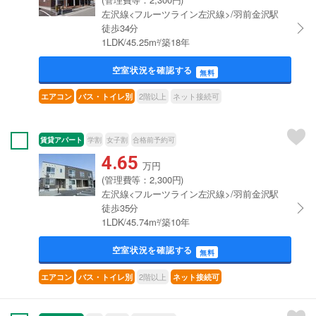
左沢線<フルーツライン左沢線>/羽前金沢駅
徒歩34分
1LDK/45.25m²/築18年
空室状況を確認する
無料
2階以上
ネット接続可
エアコン
バス・トイレ別
賃貸アパート
学割
女子割
合格前予約可
4.65
万円
(管理費等：2,300円)
左沢線<フルーツライン左沢線>/羽前金沢駅
徒歩35分
1LDK/45.74m²/築10年
空室状況を確認する
無料
2階以上
エアコン
バス・トイレ別
ネット接続可