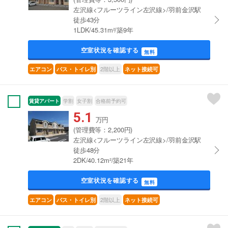
左沢線<フルーツライン左沢線>/羽前金沢駅
徒歩43分
1LDK/45.31m²/築9年
空室状況を確認する
無料
2階以上
エアコン
バス・トイレ別
ネット接続可
賃貸アパート
学割
女子割
合格前予約可
5.1
万円
(管理費等：2,200円)
左沢線<フルーツライン左沢線>/羽前金沢駅
徒歩48分
2DK/40.12m²/築21年
空室状況を確認する
無料
2階以上
エアコン
バス・トイレ別
ネット接続可