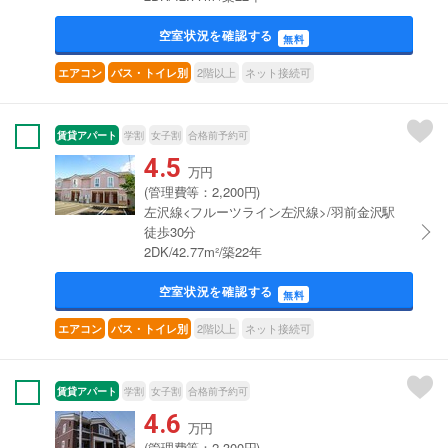
空室状況を確認する
無料
2階以上
ネット接続可
エアコン
バス・トイレ別
賃貸アパート
学割
女子割
合格前予約可
4.5
万円
(管理費等：2,200円)
左沢線<フルーツライン左沢線>/羽前金沢駅
徒歩30分
2DK/42.77m²/築22年
空室状況を確認する
無料
2階以上
ネット接続可
エアコン
バス・トイレ別
賃貸アパート
学割
女子割
合格前予約可
4.6
万円
(管理費等：2,300円)