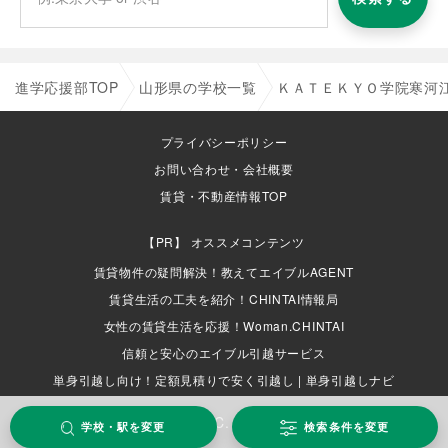
進学応援部TOP
山形県の学校一覧
ＫＡＴＥＫＹＯ学院寒河
プライバシーポリシー
お問い合わせ・会社概要
賃貸・不動産情報TOP
オススメコンテンツ
賃貸物件の疑問解決！教えてエイブルAGENT
賃貸生活の工夫を紹介！CHINTAI情報局
女性の賃貸生活を応援！Woman.CHINTAI
信頼と安心のエイブル引越サービス
単身引越し向け！定額見積りで安く引越し | 単身引越しナビ
COPYRIGHT (C) ABLE INC. ALL RIGHTS RESERVED.
学校・駅を変更
検索条件を変更