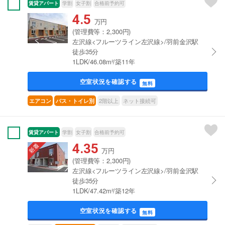
賃貸アパート
学割
女子割
合格前予約可
4.5
万円
(管理費等：2,300円)
左沢線<フルーツライン左沢線>/羽前金沢駅
徒歩35分
1LDK/46.08m²/築11年
空室状況を確認する
無料
2階以上
ネット接続可
エアコン
バス・トイレ別
賃貸アパート
学割
女子割
合格前予約可
4.35
万円
(管理費等：2,300円)
左沢線<フルーツライン左沢線>/羽前金沢駅
徒歩35分
1LDK/47.42m²/築12年
空室状況を確認する
無料