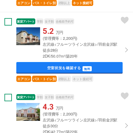
2階以上
エアコン
バス・トイレ別
ネット接続可
賃貸アパート
学割
女子割
合格前予約可
5.2
万円
(管理費等：2,200円)
左沢線<フルーツライン左沢線>/羽前金沢駅
徒歩28分
2DK/50.07m²/築20年
空室状況を確認する
無料
2階以上
ネット接続可
エアコン
バス・トイレ別
賃貸アパート
学割
女子割
合格前予約可
4.3
万円
(管理費等：2,200円)
左沢線<フルーツライン左沢線>/羽前金沢駅
徒歩30分
2DK/42.77m²/築22年