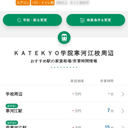
2階以上
ネット接続可
エアコン
バス・トイレ別
学校・駅を変更
検索条件を変更
ＫＡＴＥＫＹＯ学院寒河江校周辺
おすすめ駅の家賃相場/所要時間情報
家賃相場
所要時間
学校周辺
-
-
万円
分
最寄駅1
寒河江駅
-
7
万円
分
最寄駅2
西寒河江駅
-
15
万円
分