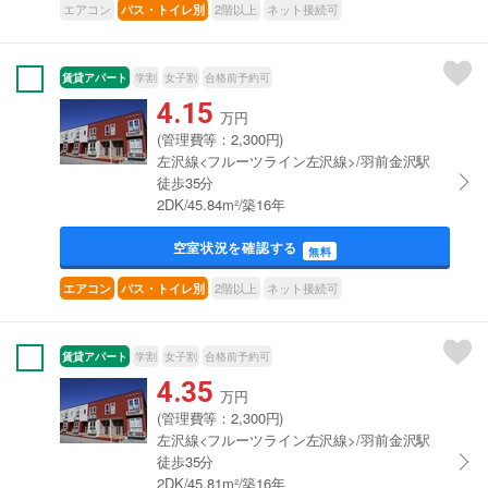
エアコン
2階以上
ネット接続可
バス・トイレ別
賃貸アパート
学割
女子割
合格前予約可
4.15
万円
(管理費等：2,300円)
左沢線<フルーツライン左沢線>/羽前金沢駅
徒歩35分
2DK/45.84m²/築16年
空室状況を確認する
無料
2階以上
ネット接続可
エアコン
バス・トイレ別
賃貸アパート
学割
女子割
合格前予約可
4.35
万円
(管理費等：2,300円)
左沢線<フルーツライン左沢線>/羽前金沢駅
徒歩35分
2DK/45.81m²/築16年