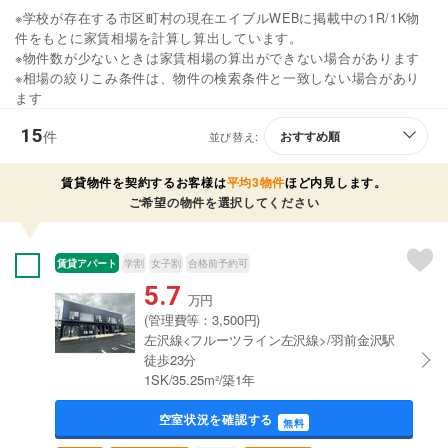
※学校が存在する市区町村の現在エイブルWEBに掲載中の1R/1K物
件をもとに家賃相場を計算し算出しています。
※物件数が少ないときは家賃相場の算出ができない場合があります
※相場の絞りこみ条件は、物件の検索条件と一致しない場合があり
ます
15
件
並び替え:
賃貸物件を契約するお客様は
平均3物件
ほど内見します。
ご希望の物件を選択してください
賃貸アパート
学割
女子割
合格前予約可
5.7
万円
(管理費等：3,500円)
左沢線<フルーツライン左沢線>/羽前金沢駅
徒歩23分
1SK/35.25m²/築1年
空室状況を確認する
無料