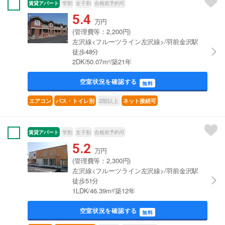
賃貸アパート
学割
女子割
合格前予約可
5.4
万円
(管理費等：2,200円)
左沢線<フルーツライン左沢線>/羽前金沢駅
徒歩48分
2DK/50.07m²/築21年
空室状況を確認する
無料
2階以上
エアコン
バス・トイレ別
ネット接続可
賃貸アパート
学割
女子割
合格前予約可
5.2
万円
(管理費等：2,300円)
左沢線<フルーツライン左沢線>/羽前金沢駅
徒歩51分
1LDK/46.39m²/築12年
空室状況を確認する
無料