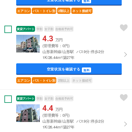
無料
エアコン
バス・トイレ別
2階以上
ネット接続可
賃貸アパート
学割
女子割
合格前予約可
4.3
万円
(管理費等：0円)
山形新幹線/山形駅 バス9分:停歩2分
1K/26.44m²/築27年
空室状況を確認する
無料
2階以上
ネット接続可
エアコン
バス・トイレ別
賃貸アパート
学割
女子割
合格前予約可
4.4
万円
(管理費等：0円)
山形新幹線/山形駅 バス9分:停歩2分
1K/26.44m²/築27年