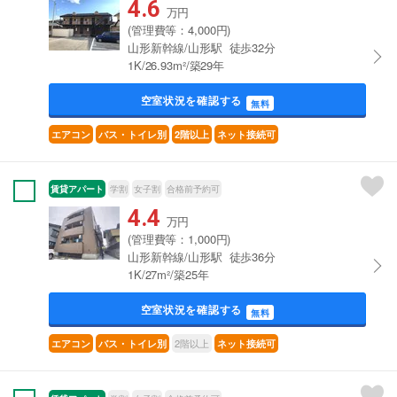
4.6
万円
(管理費等：4,000円)
山形新幹線/山形駅 徒歩32分
1K/26.93m²/築29年
空室状況を確認する
無料
エアコン
バス・トイレ別
2階以上
ネット接続可
賃貸アパート
学割
女子割
合格前予約可
4.4
万円
(管理費等：1,000円)
山形新幹線/山形駅 徒歩36分
1K/27m²/築25年
空室状況を確認する
無料
2階以上
エアコン
バス・トイレ別
ネット接続可