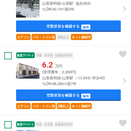
山形新幹線/山形駅 徒歩26分
1LDK/40.7m²/築3年
空室状況を確認する
無料
2階以上
エアコン
バス・トイレ別
ネット接続可
賃貸アパート
学割
女子割
合格前予約可
6.2
万円
(管理費等：2,300円)
山形新幹線/山形駅 バス24分:停歩4分
1LDK/48.28m²/築7年
空室状況を確認する
無料
エアコン
バス・トイレ別
2階以上
ネット接続可
賃貸アパート
学割
女子割
合格前予約可