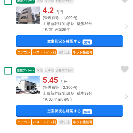
賃貸アパート
学割
女子割
合格前予約可
4.2
万円
(管理費等：1,000円)
山形新幹線/山形駅 徒歩36分
1K/27m²/築25年
空室状況を確認する
無料
2階以上
エアコン
バス・トイレ別
ネット接続可
賃貸アパート
学割
女子割
合格前予約可
5.45
万円
(管理費等：2,300円)
山形新幹線/山形駅 徒歩38分
1K/36.41m²/築5年
空室状況を確認する
無料
2階以上
エアコン
バス・トイレ別
ネット接続可