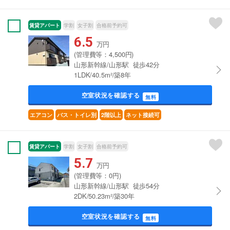
賃貸アパート
学割
女子割
合格前予約可
6.5
万円
(管理費等：4,500円)
山形新幹線/山形駅 徒歩42分
1LDK/40.5m²/築8年
空室状況を確認する
無料
エアコン
バス・トイレ別
2階以上
ネット接続可
賃貸アパート
学割
女子割
合格前予約可
5.7
万円
(管理費等：0円)
山形新幹線/山形駅 徒歩54分
2DK/50.23m²/築30年
空室状況を確認する
無料