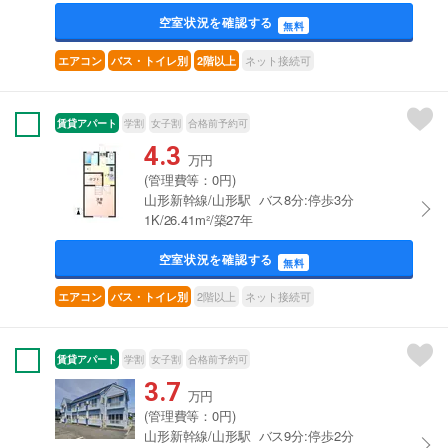
空室状況を確認する
無料
ネット接続可
エアコン
バス・トイレ別
2階以上
賃貸アパート
学割
女子割
合格前予約可
4.3
万円
(管理費等：0円)
山形新幹線/山形駅 バス8分:停歩3分
1K/26.41m²/築27年
空室状況を確認する
無料
2階以上
ネット接続可
エアコン
バス・トイレ別
賃貸アパート
学割
女子割
合格前予約可
3.7
万円
(管理費等：0円)
山形新幹線/山形駅 バス9分:停歩2分