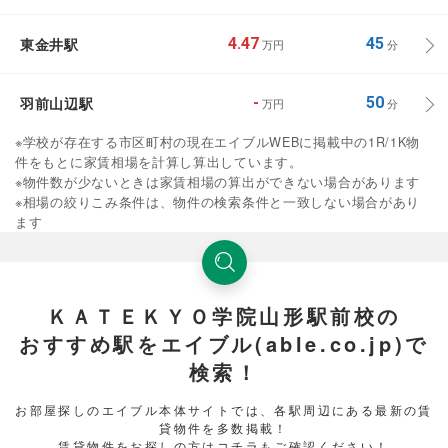
東金井駅
4.47
45
万円
分
羽前山辺駅
-
50
万円
分
※学校が存在する市区町村の現在エイブルWEBに掲載中の1R/1K物
件をもとに家賃相場を計算し算出しています。
※物件数が少ないときは家賃相場の算出ができない場合があります
※相場の絞りこみ条件は、物件の検索条件と一致しない場合があり
ます
ＫＡＴＥＫＹＯ学院山形駅前校の
おすすめ駅をエイブル(able.co.jp)で
検索！
お部屋探しのエイブル本体サイトでは、各駅周辺にある最新の賃
貸物件を多数掲載！
賃貸物件をお探しの方はコチラもご確認ください！