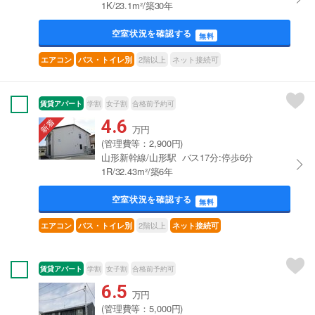
1K/23.1m²/築30年
空室状況を確認する
無料
2階以上
ネット接続可
エアコン
バス・トイレ別
賃貸アパート
学割
女子割
合格前予約可
4.6
万円
(管理費等：2,900円)
山形新幹線/山形駅 バス17分:停歩6分
1R/32.43m²/築6年
空室状況を確認する
無料
2階以上
エアコン
バス・トイレ別
ネット接続可
賃貸アパート
学割
女子割
合格前予約可
6.5
万円
(管理費等：5,000円)