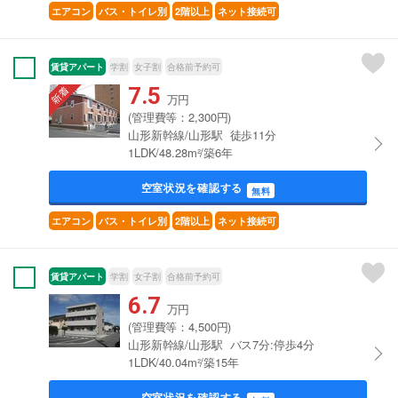
エアコン
バス・トイレ別
2階以上
ネット接続可
賃貸アパート
学割
女子割
合格前予約可
7.5
万円
(管理費等：2,300円)
山形新幹線/山形駅 徒歩11分
1LDK/48.28m²/築6年
空室状況を確認する
無料
エアコン
バス・トイレ別
2階以上
ネット接続可
賃貸アパート
学割
女子割
合格前予約可
6.7
万円
(管理費等：4,500円)
山形新幹線/山形駅 バス7分:停歩4分
1LDK/40.04m²/築15年
空室状況を確認する