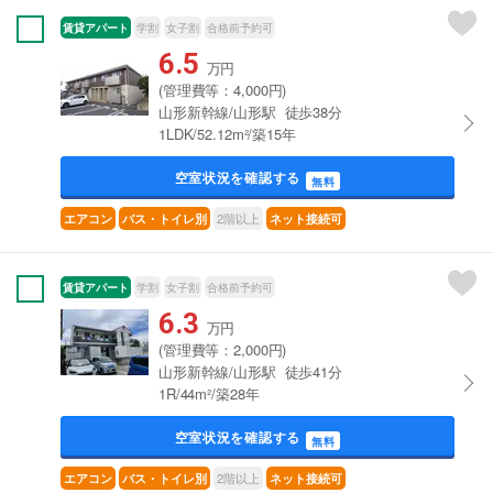
賃貸アパート
学割
女子割
合格前予約可
6.5
万円
(管理費等：4,000円)
山形新幹線/山形駅 徒歩38分
1LDK/52.12m²/築15年
空室状況を確認する
無料
2階以上
エアコン
バス・トイレ別
ネット接続可
賃貸アパート
学割
女子割
合格前予約可
6.3
万円
(管理費等：2,000円)
山形新幹線/山形駅 徒歩41分
1R/44m²/築28年
空室状況を確認する
無料
2階以上
エアコン
バス・トイレ別
ネット接続可