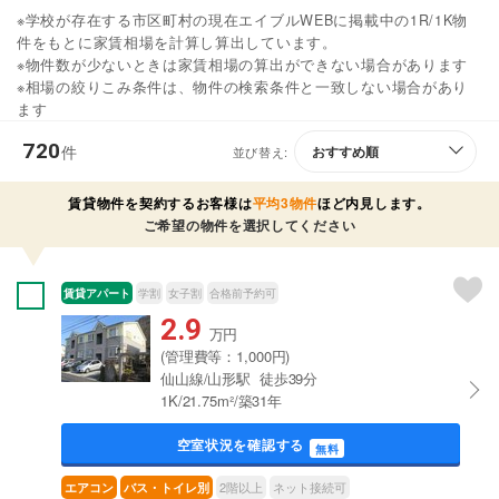
※学校が存在する市区町村の現在エイブルWEBに掲載中の1R/1K物
件をもとに家賃相場を計算し算出しています。
※物件数が少ないときは家賃相場の算出ができない場合があります
※相場の絞りこみ条件は、物件の検索条件と一致しない場合があり
ます
720
件
並び替え:
賃貸物件を契約するお客様は
平均3物件
ほど内見します。
ご希望の物件を選択してください
賃貸アパート
学割
女子割
合格前予約可
2.9
万円
(管理費等：1,000円)
仙山線/山形駅 徒歩39分
1K/21.75m²/築31年
空室状況を確認する
無料
2階以上
ネット接続可
エアコン
バス・トイレ別