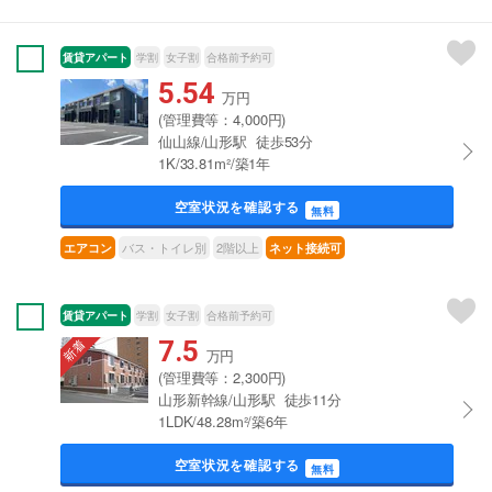
賃貸アパート
学割
女子割
合格前予約可
5.54
万円
(管理費等：4,000円)
仙山線/山形駅 徒歩53分
1K/33.81m²/築1年
空室状況を確認する
無料
バス・トイレ別
2階以上
エアコン
ネット接続可
賃貸アパート
学割
女子割
合格前予約可
7.5
万円
(管理費等：2,300円)
山形新幹線/山形駅 徒歩11分
1LDK/48.28m²/築6年
空室状況を確認する
無料