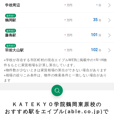
学校周辺
-
-
万円
分
最寄駅1
鶴岡駅
-
35
万円
分
最寄駅2
藤島駅
-
101
万円
分
最寄駅3
羽前大山駅
-
102
万円
分
※学校が存在する市区町村の現在エイブルWEBに掲載中の1R/1K物
件をもとに家賃相場を計算し算出しています。
※物件数が少ないときは家賃相場の算出ができない場合があります
※相場の絞りこみ条件は、物件の検索条件と一致しない場合があり
ます
ＫＡＴＥＫＹＯ学院鶴岡東原校の
おすすめ駅をエイブル(able.co.jp)で