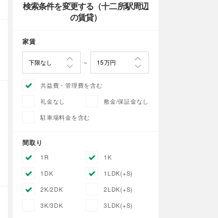
検索条件を変更する（十二所駅周辺
の賃貸）
家賃
共益費・管理費を含む
礼金なし
敷金/保証金なし
駐車場料金を含む
間取り
1R
1K
1DK
1LDK(+S)
2K/2DK
2LDK(+S)
3K/3DK
3LDK(+S)