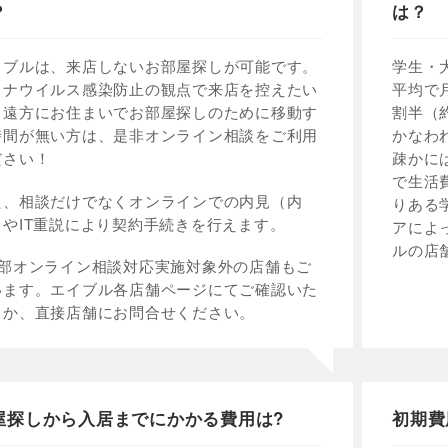
？
は？
イブルは、来店しないお部屋探しが可能です。
学生・
ロナウイルス感染防止の観点で来店を控えたい
平均で
、遠方にお住まいでお部屋探しのために移動す
割半（
時間が無い方は、是非オンライン相談をご利用
かなわ
ださい！
疎かに
で生活
た、相談だけでなくオンラインでの内見（内
りある
）やIT重説により契約手続きを行えます。
アによ
ルの店
一部オンライン相談対応実施対象外の店舗もご
います。エイブル各店舗ページにてご確認いた
くか、直接店舗にお問合せください。
屋探しから入居までにかかる費用は?
初期費