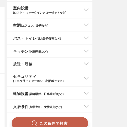
室内設備
(ロフト・ウォークインクローゼットなど)
空調
(エアコン、冷房など)
バス・トイレ
(温水洗浄便座など)
キッチン
(IH調理器など)
放送・通信
セキュリティ
(モニタ付インターホン・宅配ボックス)
建物設備
(駐輪場付、駐車場1台など)
入居条件
(留学生可、女性限定など)
この条件で検索