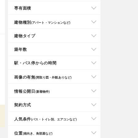
専有面積
建物種別
(アパート・マンションなど)
建物タイプ
築年数
駅・バス停からの時間
画像の有無
(間取り図・外観ありなど)
情報公開日
(新着物件)
契約方式
人気条件
(バス・トイレ別、エアコンなど)
位置
(南向き、角部屋など)