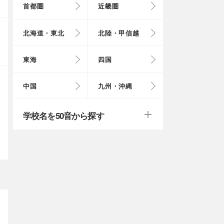
首都圏
近畿圏
東京都
大阪府
北海道
富山県
岐阜県
徳島県
鳥取県
福岡県
北海道・東北
北陸・甲信越
埼玉県
奈良県
岩手県
福井県
愛知県
愛媛県
岡山県
長崎県
東海
四国
茨城県
滋賀県
秋田県
山梨県
山口県
大分県
戻る
戻る
中国
九州・沖縄
群馬県
福島県
鹿児島県
戻る
戻る
戻る
戻る
戻る
戻る
学校名を50音から探す