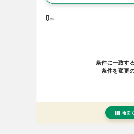
0
件
条件に一致す
条件を変更
地図