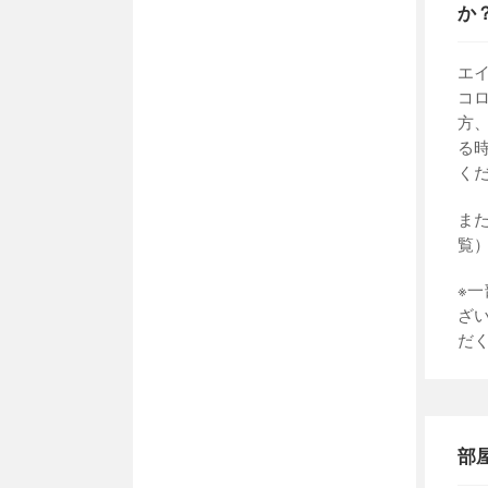
か
エ
コ
方
る
く
ま
覧
※
ざ
だ
部