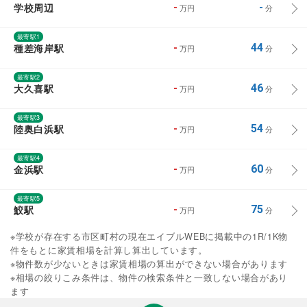
学校周辺
-
-
万円
分
最寄駅1
種差海岸駅
-
44
万円
分
最寄駅2
大久喜駅
-
46
万円
分
最寄駅3
陸奥白浜駅
-
54
万円
分
最寄駅4
金浜駅
-
60
万円
分
最寄駅5
鮫駅
-
75
万円
分
※学校が存在する市区町村の現在エイブルWEBに掲載中の1R/1K物
件をもとに家賃相場を計算し算出しています。
※物件数が少ないときは家賃相場の算出ができない場合があります
※相場の絞りこみ条件は、物件の検索条件と一致しない場合があり
ます