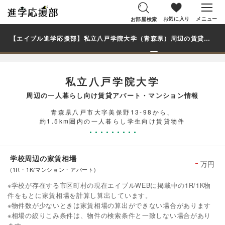
お気に入り
メニュー
お部屋検索
【エイブル進学応援部】私立八戸学院大学（青森県）周辺の賃貸を探す｜学生・大学生の一人暮らし向け賃貸マンション・アパート
私立八戸学院大学
周辺の一人暮らし向け賃貸アパート・マンション情報
青森県八戸市大字美保野13-98から、
約1.5km圏内の一人暮らし学生向け賃貸物件
学校周辺の家賃相場
-
万円
(1R・1K/マンション・アパート)
※学校が存在する市区町村の現在エイブルWEBに掲載中の1R/1K物
件をもとに家賃相場を計算し算出しています。
※物件数が少ないときは家賃相場の算出ができない場合があります
※相場の絞りこみ条件は、物件の検索条件と一致しない場合があり