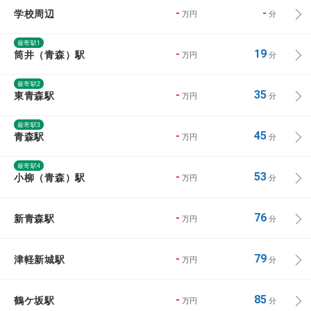
学校周辺
-
-
万円
分
最寄駅1
筒井（青森）駅
-
19
万円
分
最寄駅2
東青森駅
-
35
万円
分
最寄駅3
青森駅
-
45
万円
分
最寄駅4
小柳（青森）駅
-
53
万円
分
新青森駅
-
76
万円
分
津軽新城駅
-
79
万円
分
鶴ケ坂駅
-
85
万円
分