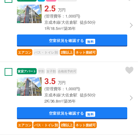
2.5
万円
(管理費等：1,000円)
京成本線/大佐倉駅 徒歩50分
1R/18.5m²/築35年
空室状況を確認する
無料
バス・トイレ別
エアコン
2階以上
ネット接続可
賃貸アパート
学割
女子割
合格前予約可
3.5
万円
(管理費等：1,000円)
京成本線/大佐倉駅 徒歩50分
2K/36.8m²/築35年
空室状況を確認する
無料
エアコン
バス・トイレ別
2階以上
ネット接続可