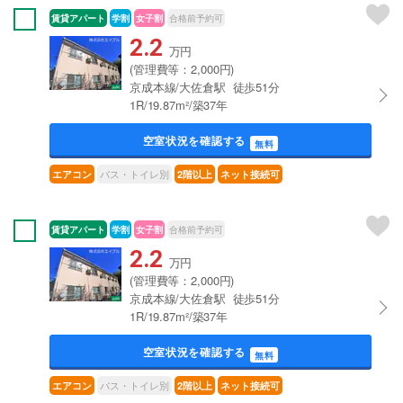
賃貸アパート
学割
女子割
合格前予約可
2.2
万円
(管理費等：2,000円)
京成本線/大佐倉駅 徒歩51分
1R/19.87m²/築37年
空室状況を確認する
無料
バス・トイレ別
エアコン
2階以上
ネット接続可
賃貸アパート
学割
女子割
合格前予約可
2.2
万円
(管理費等：2,000円)
京成本線/大佐倉駅 徒歩51分
1R/19.87m²/築37年
空室状況を確認する
無料
バス・トイレ別
エアコン
2階以上
ネット接続可