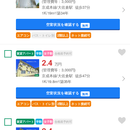
(管理費等：3,000円)
京成本線/大佐倉駅 徒歩37分
1K/19m²/築34年
空室状況を確認する
無料
バス・トイレ別
エアコン
2階以上
ネット接続可
賃貸アパート
学割
女子割
合格前予約可
2.4
万円
(管理費等：3,000円)
京成本線/大佐倉駅 徒歩47分
1K/19.8m²/築35年
空室状況を確認する
無料
エアコン
バス・トイレ別
2階以上
ネット接続可
賃貸アパート
学割
女子割
合格前予約可