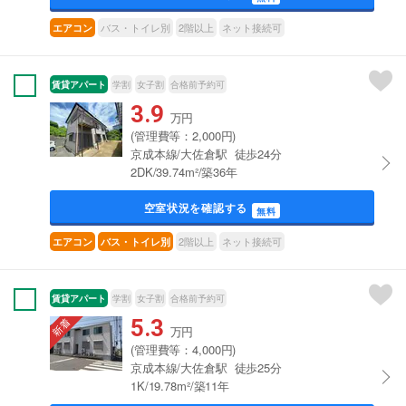
バス・トイレ別
2階以上
ネット接続可
エアコン
賃貸アパート
学割
女子割
合格前予約可
3.9
万円
(管理費等：2,000円)
京成本線/大佐倉駅 徒歩24分
2DK/39.74m²/築36年
空室状況を確認する
無料
2階以上
ネット接続可
エアコン
バス・トイレ別
賃貸アパート
学割
女子割
合格前予約可
5.3
万円
(管理費等：4,000円)
京成本線/大佐倉駅 徒歩25分
1K/19.78m²/築11年