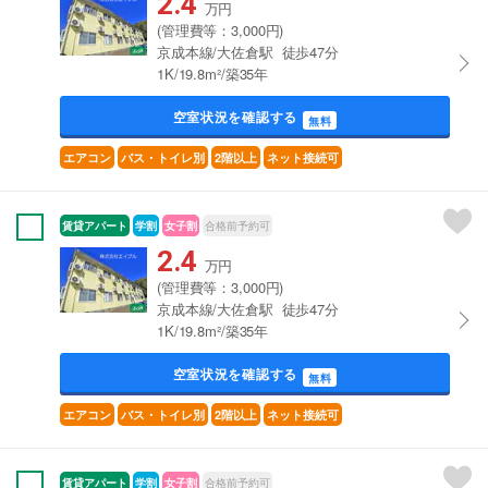
2.4
万円
(管理費等：3,000円)
京成本線/大佐倉駅 徒歩47分
1K/19.8m²/築35年
空室状況を確認する
無料
エアコン
バス・トイレ別
2階以上
ネット接続可
賃貸アパート
学割
女子割
合格前予約可
2.4
万円
(管理費等：3,000円)
京成本線/大佐倉駅 徒歩47分
1K/19.8m²/築35年
空室状況を確認する
無料
エアコン
バス・トイレ別
2階以上
ネット接続可
賃貸アパート
学割
女子割
合格前予約可