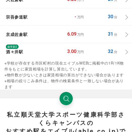
宗吾参道駅
-
30
万円
分
京成佐倉駅
6.09
31
万円
分
最寄駅2
酒々井駅
3.00
32
万円
分
※学校が存在する市区町村の現在エイブルWEBに掲載中の1R/1K物
件をもとに家賃相場を計算し算出しています。
※物件数が少ないときは家賃相場の算出ができない場合があります
※相場の絞りこみ条件は、物件の検索条件と一致しない場合があり
ます
私立順天堂大学スポーツ健康科学部さ
くらキャンパスの
おすすめ駅をエイブル(able.co.jp)で