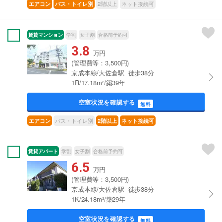
2階以上
ネット接続可
エアコン
バス・トイレ別
賃貸マンション
学割
女子割
合格前予約可
3.8
万円
(管理費等：3,500円)
京成本線/大佐倉駅 徒歩38分
1R/17.18m²/築39年
空室状況を確認する
無料
バス・トイレ別
エアコン
2階以上
ネット接続可
賃貸アパート
学割
女子割
合格前予約可
6.5
万円
(管理費等：3,500円)
京成本線/大佐倉駅 徒歩38分
1K/24.18m²/築29年
空室状況を確認する
無料