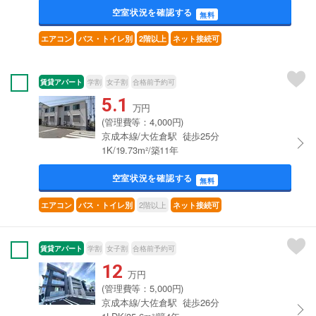
空室状況を確認する
無料
エアコン
バス・トイレ別
2階以上
ネット接続可
賃貸アパート
学割
女子割
合格前予約可
5.1
万円
(管理費等：4,000円)
京成本線/大佐倉駅 徒歩25分
1K/19.73m²/築11年
空室状況を確認する
無料
2階以上
エアコン
バス・トイレ別
ネット接続可
賃貸アパート
学割
女子割
合格前予約可
12
万円
(管理費等：5,000円)
京成本線/大佐倉駅 徒歩26分