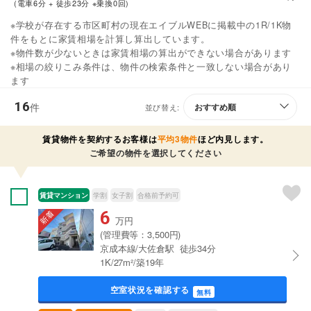
(電車6分 + 徒歩23分 ※乗換0回)
※学校が存在する市区町村の現在エイブルWEBに掲載中の1R/1K物
件をもとに家賃相場を計算し算出しています。
※物件数が少ないときは家賃相場の算出ができない場合があります
※相場の絞りこみ条件は、物件の検索条件と一致しない場合があり
ます
16
件
並び替え:
賃貸物件を契約するお客様は
平均3物件
ほど内見します。
ご希望の物件を選択してください
賃貸マンション
学割
女子割
合格前予約可
6
万円
(管理費等：3,500円)
京成本線/大佐倉駅 徒歩34分
1K/27m²/築19年
空室状況を確認する
無料