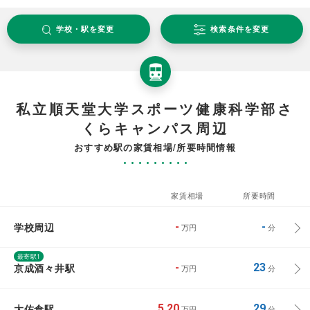
学校・駅を変更
検索条件を変更
私立順天堂大学スポーツ健康科学部さ
くらキャンパス周辺
おすすめ駅の家賃相場/所要時間情報
家賃相場
所要時間
学校周辺
-
-
万円
分
最寄駅1
京成酒々井駅
-
23
万円
分
大佐倉駅
5.20
29
万円
分