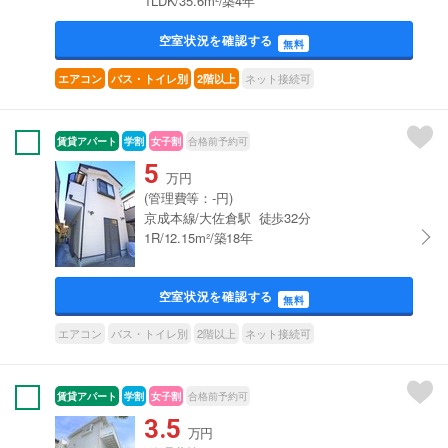
1LDK/35.6m²/築4年
空室状況を確認する
無料
ネット接続可
エアコン
バス・トイレ別
2階以上
賃貸アパート
学割
女子割
合格前予約可
5
万円
(管理費等：-円)
京成本線/大佐倉駅 徒歩32分
1R/12.15m²/築18年
空室状況を確認する
無料
エアコン
バス・トイレ別
2階以上
ネット接続可
賃貸アパート
学割
女子割
合格前予約可
3.5
万円