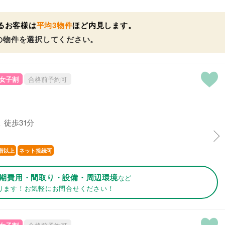
るお客様は
平均3物件
ほど内見します。
の物件を選択してください。
女子割
合格前予約可
 徒歩31分
階以上
ネット接続可
期費用・間取り・設備・周辺環境
など
ります！お気軽にお問合せください！