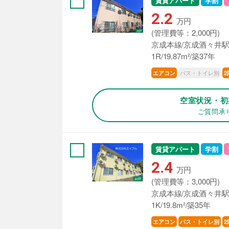
賃貸アパート
学割
2.2
万円
(管理費等：2,000円)
京成本線/京成酒々井駅
1R/19.87m²/築37年
バス・トイレ別
エアコン
2
空室状況・初
ご質問承
賃貸アパート
学割
2.4
万円
(管理費等：3,000円)
京成本線/京成酒々井駅
1K/19.8m²/築35年
エアコン
バス・トイレ別
2