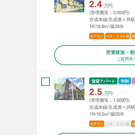
2.4
万円
(管理費等：3,000円)
京成本線/京成酒々井駅
1K/19.8m²/築35年
エアコン
バス・トイレ別
2
空室状況・初
ご質問承
賃貸アパート
学割
2.5
万円
(管理費等：1,000円)
京成本線/京成酒々井駅
1R/18.5m²/築35年
バス・トイレ別
エアコン
2