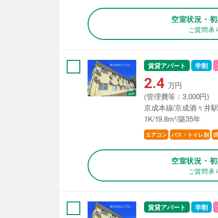
空室状況・初
ご質問承
賃貸アパート
学割
2.4
万円
(管理費等：3,000円)
京成本線/京成酒々井駅
1K/19.8m²/築35年
エアコン
バス・トイレ別
2
空室状況・初
ご質問承
賃貸アパート
学割