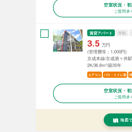
空室状況・初
ご質問承
賃貸アパート
学割
3.5
万円
(管理費等：1,000円)
京成本線/京成酒々井駅
2K/36.8m²/築35年
エアコン
バス・トイレ別
2
空室状況・初
ご質問承
地図