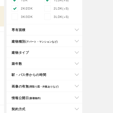
2K/2DK
2LDK(+S)
3K/3DK
3LDK(+S)
専有面積
建物種別
(アパート・マンションなど)
建物タイプ
築年数
駅・バス停からの時間
画像の有無
(間取り図・外観ありなど)
情報公開日
(新着物件)
契約方式