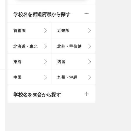
学校名を都道府県から探す
首都圏
近畿圏
東京都
大阪府
北海道
富山県
岐阜県
徳島県
鳥取県
福岡県
北海道・東北
北陸・甲信越
埼玉県
奈良県
岩手県
福井県
愛知県
愛媛県
岡山県
長崎県
東海
四国
茨城県
滋賀県
秋田県
山梨県
山口県
大分県
戻る
戻る
中国
九州・沖縄
群馬県
福島県
鹿児島県
戻る
戻る
戻る
戻る
戻る
戻る
学校名を50音から探す