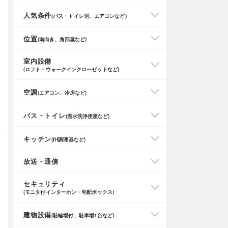
人気条件
(バス・トイレ別、エアコンなど)
位置
(南向き、角部屋など)
室内設備
(ロフト・ウォークインクローゼットなど)
空調
(エアコン、冷房など)
バス・トイレ
(温水洗浄便座など)
キッチン
(IH調理器など)
放送・通信
セキュリティ
(モニタ付インターホン・宅配ボックス)
建物設備
(駐輪場付、駐車場1台など)