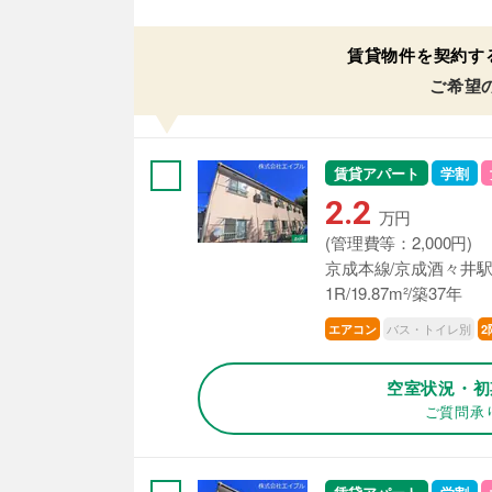
賃貸物件を契約す
ご希望
賃貸アパート
学割
2.2
万円
(管理費等：2,000円)
京成本線/京成酒々井駅
1R/19.87m²/築37年
バス・トイレ別
エアコン
2
空室状況・初
ご質問承