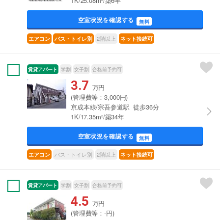
1K/25.08m²/築6年
空室状況を確認する
無料
2階以上
エアコン
バス・トイレ別
ネット接続可
賃貸アパート
学割
女子割
合格前予約可
3.7
万円
(管理費等：3,000円)
京成本線/宗吾参道駅 徒歩36分
1K/17.35m²/築34年
空室状況を確認する
無料
バス・トイレ別
2階以上
エアコン
ネット接続可
賃貸アパート
学割
女子割
合格前予約可
4.5
万円
(管理費等：-円)