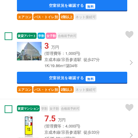
空室状況を確認する
無料
ネット接続可
エアコン
バス・トイレ別
2階以上
賃貸アパート
学割
女子割
合格前予約可
3
万円
(管理費等：1,000円)
京成本線/宗吾参道駅 徒歩27分
1K/19.86m²/築34年
空室状況を確認する
無料
ネット接続可
エアコン
バス・トイレ別
2階以上
賃貸マンション
学割
女子割
合格前予約可
7.5
万円
(管理費等：4,000円)
京成本線/宗吾参道駅 徒歩33分