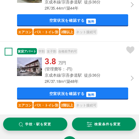
京成本線/宗吾参道駅 徒歩36分
2K/35.44m²/築44年
空室状況を確認する
無料
ネット接続可
エアコン
バス・トイレ別
2階以上
賃貸アパート
学割
女子割
合格前予約可
3.8
万円
(管理費等：-円)
京成本線/宗吾参道駅 徒歩36分
2K/37.18m²/築48年
空室状況を確認する
無料
ネット接続可
エアコン
バス・トイレ別
2階以上
学校・駅を変更
検索条件を変更