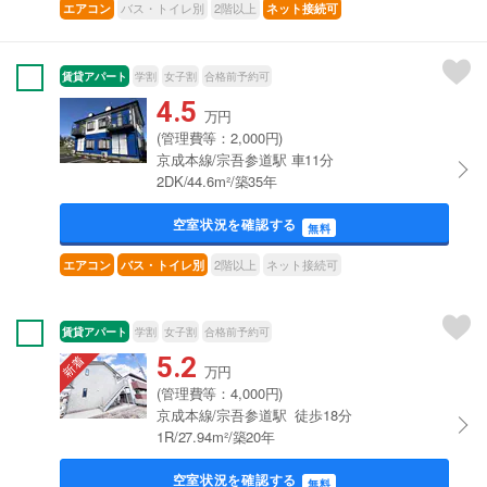
バス・トイレ別
2階以上
エアコン
ネット接続可
賃貸アパート
学割
女子割
合格前予約可
4.5
万円
(管理費等：2,000円)
京成本線/宗吾参道駅 車11分
2DK/44.6m²/築35年
空室状況を確認する
無料
2階以上
ネット接続可
エアコン
バス・トイレ別
賃貸アパート
学割
女子割
合格前予約可
5.2
万円
(管理費等：4,000円)
京成本線/宗吾参道駅 徒歩18分
1R/27.94m²/築20年
空室状況を確認する
無料