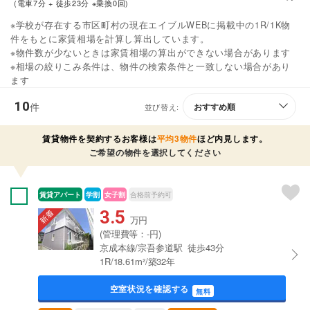
(電車7分 + 徒歩23分 ※乗換0回)
※学校が存在する市区町村の現在エイブルWEBに掲載中の1R/1K物
件をもとに家賃相場を計算し算出しています。
※物件数が少ないときは家賃相場の算出ができない場合があります
※相場の絞りこみ条件は、物件の検索条件と一致しない場合があり
ます
10
件
並び替え:
賃貸物件を契約するお客様は
平均3物件
ほど内見します。
ご希望の物件を選択してください
賃貸アパート
学割
女子割
合格前予約可
3.5
万円
(管理費等：-円)
京成本線/宗吾参道駅 徒歩43分
1R/18.61m²/築32年
空室状況を確認する
無料