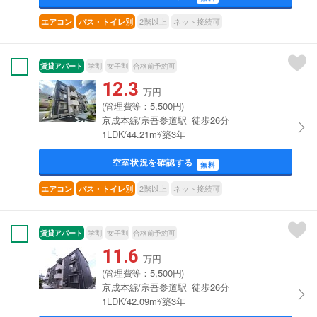
2階以上
ネット接続可
エアコン
バス・トイレ別
賃貸アパート
学割
女子割
合格前予約可
12.3
万円
(管理費等：5,500円)
京成本線/宗吾参道駅 徒歩26分
1LDK/44.21m²/築3年
空室状況を確認する
無料
2階以上
ネット接続可
エアコン
バス・トイレ別
賃貸アパート
学割
女子割
合格前予約可
11.6
万円
(管理費等：5,500円)
京成本線/宗吾参道駅 徒歩26分
1LDK/42.09m²/築3年