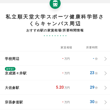
私立順天堂大学スポーツ健康科学部さ
くらキャンパス周辺
おすすめ駅の家賃相場/所要時間情報
家賃相場
所要時間
学校周辺
-
-
万円
分
最寄駅1
京成酒々井駅
-
23
万円
分
大佐倉駅
5.20
29
万円
分
宗吾参道駅
-
30
万円
分