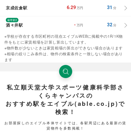
京成佐倉駅
6.29
31
万円
分
最寄駅2
酒々井駅
-
32
万円
分
※学校が存在する市区町村の現在エイブルWEBに掲載中の1R/1K物
件をもとに家賃相場を計算し算出しています。
※物件数が少ないときは家賃相場の算出ができない場合があります
※相場の絞りこみ条件は、物件の検索条件と一致しない場合があり
ます
私立順天堂大学スポーツ健康科学部さ
くらキャンパスの
おすすめ駅をエイブル(able.co.jp)で
検索！
お部屋探しのエイブル本体サイトでは、各駅周辺にある最新の賃
貸物件を多数掲載！