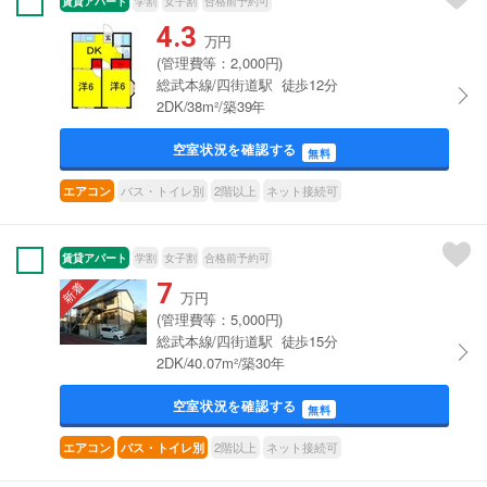
賃貸アパート
学割
女子割
合格前予約可
4.3
万円
(管理費等：2,000円)
総武本線/四街道駅 徒歩12分
2DK/38m²/築39年
空室状況を確認する
無料
バス・トイレ別
2階以上
ネット接続可
エアコン
賃貸アパート
学割
女子割
合格前予約可
7
万円
(管理費等：5,000円)
総武本線/四街道駅 徒歩15分
2DK/40.07m²/築30年
空室状況を確認する
無料
2階以上
ネット接続可
エアコン
バス・トイレ別