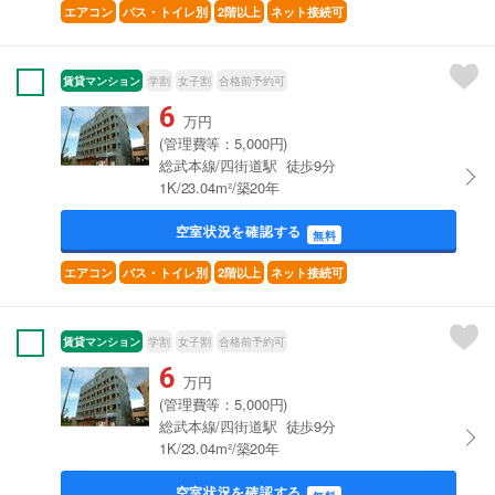
エアコン
バス・トイレ別
2階以上
ネット接続可
賃貸マンション
学割
女子割
合格前予約可
6
万円
(管理費等：5,000円)
総武本線/四街道駅 徒歩9分
1K/23.04m²/築20年
空室状況を確認する
無料
エアコン
バス・トイレ別
2階以上
ネット接続可
賃貸マンション
学割
女子割
合格前予約可
6
万円
(管理費等：5,000円)
総武本線/四街道駅 徒歩9分
1K/23.04m²/築20年
空室状況を確認する