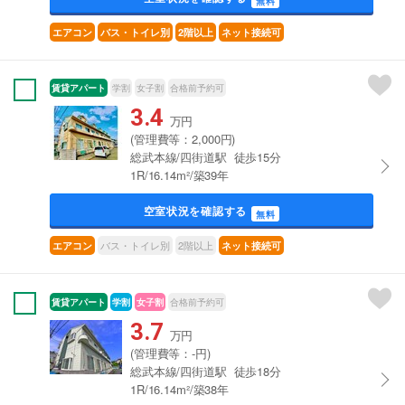
無料
エアコン
バス・トイレ別
2階以上
ネット接続可
賃貸アパート
学割
女子割
合格前予約可
3.4
万円
(管理費等：2,000円)
総武本線/四街道駅 徒歩15分
1R/16.14m²/築39年
空室状況を確認する
無料
バス・トイレ別
2階以上
エアコン
ネット接続可
賃貸アパート
学割
女子割
合格前予約可
3.7
万円
(管理費等：-円)
総武本線/四街道駅 徒歩18分
1R/16.14m²/築38年