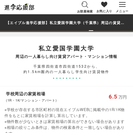
お気に入り
メニュー
お部屋検索
【エイブル進学応援部】私立愛国学園大学（千葉県）周辺の賃貸を探す｜学生・大学生の一人暮らし向け賃貸マンション・アパート
私立愛国学園大学
周辺の一人暮らし向け賃貸アパート・マンション情報
千葉県四街道市四街道1532から、
約1.5km圏内の一人暮らし学生向け賃貸物件
学校周辺の家賃相場
6.5
万円
(1R・1K/マンション・アパート)
※学校が存在する市区町村の現在エイブルWEBに掲載中の1R/1K物
件をもとに家賃相場を計算し算出しています。
※物件数が少ないときは家賃相場の算出ができない場合があります
※相場の絞りこみ条件は、物件の検索条件と一致しない場合があり