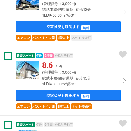
(管理費等：3,000円)
総武本線/四街道駅 徒歩13分
1LDK/50.33m²/築3年
空室状況を確認する
無料
ネット接続可
エアコン
バス・トイレ別
2階以上
賃貸アパート
学割
女子割
合格前予約可
8.6
万円
(管理費等：3,000円)
総武本線/四街道駅 徒歩13分
1LDK/50.33m²/築4年
空室状況を確認する
無料
エアコン
バス・トイレ別
2階以上
ネット接続可
賃貸アパート
学割
女子割
合格前予約可