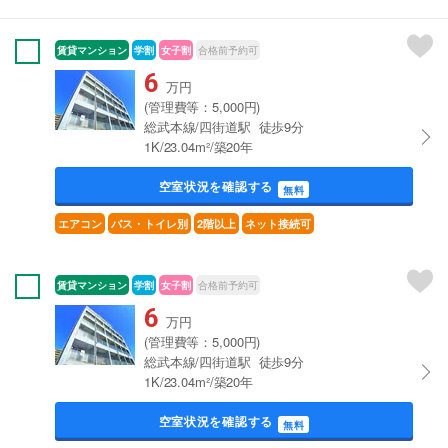
賃貸マンション
学割
女子割
合格前予約可
6
万円
(管理費等：5,000円)
総武本線/四街道駅 徒歩9分
1K/23.04m²/築20年
空室状況を確認する
無料
エアコン
バス・トイレ別
2階以上
ネット接続可
賃貸マンション
学割
女子割
合格前予約可
6
万円
(管理費等：5,000円)
総武本線/四街道駅 徒歩9分
1K/23.04m²/築20年
空室状況を確認する
無料