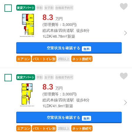
賃貸アパート
学割
女子割
合格前予約可
8.3
万円
(管理費等：3,000円)
総武本線/四街道駅 徒歩8分
1LDK/46.78m²/新築
空室状況を確認する
無料
2階以上
エアコン
バス・トイレ別
ネット接続可
賃貸アパート
学割
女子割
合格前予約可
8.3
万円
(管理費等：3,000円)
総武本線/四街道駅 徒歩8分
1LDK/41.9m²/新築
空室状況を確認する
無料
2階以上
エアコン
バス・トイレ別
ネット接続可