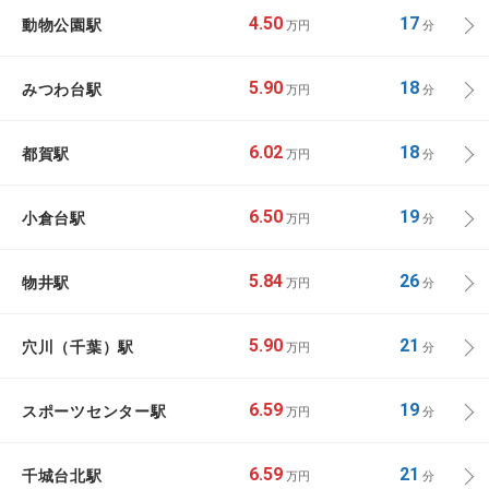
動物公園駅
4.50
17
万円
分
みつわ台駅
5.90
18
万円
分
都賀駅
6.02
18
万円
分
小倉台駅
6.50
19
万円
分
物井駅
5.84
26
万円
分
穴川（千葉）駅
5.90
21
万円
分
スポーツセンター駅
6.59
19
万円
分
千城台北駅
6.59
21
万円
分