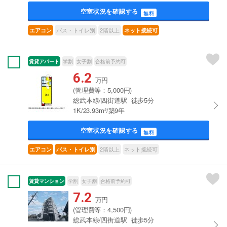
空室状況を確認する
無料
バス・トイレ別
2階以上
エアコン
ネット接続可
賃貸アパート
学割
女子割
合格前予約可
6.2
万円
(管理費等：5,000円)
総武本線/四街道駅 徒歩5分
1K/23.93m²/築9年
空室状況を確認する
無料
2階以上
ネット接続可
エアコン
バス・トイレ別
賃貸マンション
学割
女子割
合格前予約可
7.2
万円
(管理費等：4,500円)
総武本線/四街道駅 徒歩5分