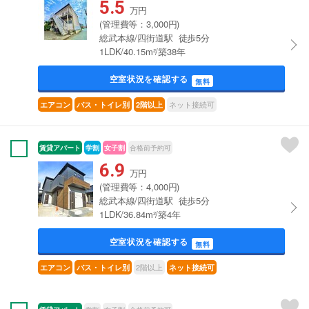
5.5
万円
(管理費等：3,000円)
総武本線/四街道駅 徒歩5分
1LDK/40.15m²/築38年
空室状況を確認する
無料
ネット接続可
エアコン
バス・トイレ別
2階以上
賃貸アパート
学割
女子割
合格前予約可
6.9
万円
(管理費等：4,000円)
総武本線/四街道駅 徒歩5分
1LDK/36.84m²/築4年
空室状況を確認する
無料
2階以上
エアコン
バス・トイレ別
ネット接続可