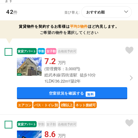
ます
42
件
並び替え:
賃貸物件を契約するお客様は
平均3物件
ほど内見します。
ご希望の物件を選択してください
賃貸アパート
学割
女子割
合格前予約可
7.2
万円
(管理費等：3,000円)
総武本線/四街道駅 徒歩10分
1LDK/36.22m²/築2年
空室状況を確認する
無料
エアコン
バス・トイレ別
2階以上
ネット接続可
賃貸アパート
学割
女子割
合格前予約可
8.6
万円