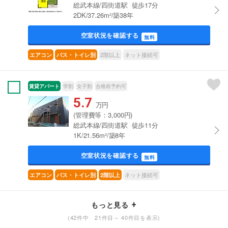
総武本線/四街道駅 徒歩17分
2DK/37.26m²/築38年
空室状況を確認する
無料
2階以上
ネット接続可
エアコン
バス・トイレ別
賃貸アパート
学割
女子割
合格前予約可
5.7
万円
(管理費等：3,000円)
総武本線/四街道駅 徒歩11分
1K/21.56m²/築8年
空室状況を確認する
無料
ネット接続可
エアコン
バス・トイレ別
2階以上
もっと見る
(42件中 21件目～ 40件目を表示)