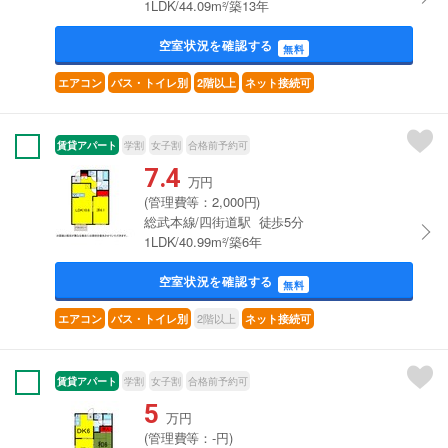
1LDK/44.09m²/築13年
空室状況を確認する
無料
エアコン
バス・トイレ別
2階以上
ネット接続可
賃貸アパート
学割
女子割
合格前予約可
7.4
万円
(管理費等：2,000円)
総武本線/四街道駅 徒歩5分
1LDK/40.99m²/築6年
空室状況を確認する
無料
2階以上
エアコン
バス・トイレ別
ネット接続可
賃貸アパート
学割
女子割
合格前予約可
5
万円
(管理費等：-円)