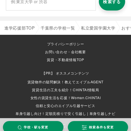
検索する
進学応援部TOP
千葉県の学校一覧
私立愛国学園大学
おす
プライバシーポリシー
お問い合わせ・会社概要
賃貸・不動産情報TOP
オススメコンテンツ
賃貸物件の疑問解決！教えてエイブルAGENT
賃貸生活の工夫を紹介！CHINTAI情報局
女性の賃貸生活を応援！Woman.CHINTAI
信頼と安心のエイブル引越サービス
単身引越し向け！定額見積りで安く引越し | 単身引越しナビ
COPYRIGHT (C) ABLE INC. ALL RIGHTS RESERVED.
学校・駅を変更
検索条件を変更