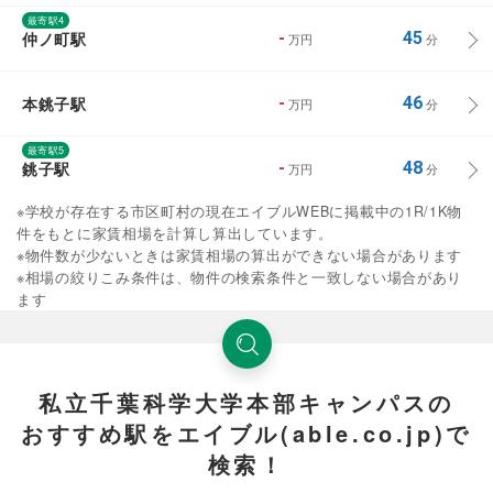
最寄駅4
仲ノ町駅
-
45
万円
分
本銚子駅
-
46
万円
分
最寄駅5
銚子駅
-
48
万円
分
※学校が存在する市区町村の現在エイブルWEBに掲載中の1R/1K物
件をもとに家賃相場を計算し算出しています。
※物件数が少ないときは家賃相場の算出ができない場合があります
※相場の絞りこみ条件は、物件の検索条件と一致しない場合があり
ます
私立千葉科学大学本部キャンパスの
おすすめ駅をエイブル(able.co.jp)で
検索！