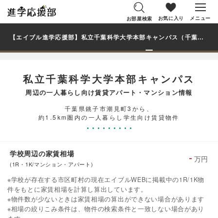
お気に入り
メニュー
お部屋検索
【エイブル進学応援部】私立千葉科学大学本部キャンパス（千葉県）周辺の賃貸を探す｜学生・大学生の一人暮らし向け賃貸マンション・アパート
私立千葉科学大学本部キャンパス
周辺の一人暮らし向け賃貸アパート・マンション情報
千葉県銚子市潮見町3から、
約1.5km圏内の一人暮らし学生向け賃貸物件
学校周辺の家賃相場
-
万円
(1R・1K/マンション・アパート)
※学校が存在する市区町村の現在エイブルWEBに掲載中の1R/1K物
件をもとに家賃相場を計算し算出しています。
※物件数が少ないときは家賃相場の算出ができない場合があります
※相場の絞りこみ条件は、物件の検索条件と一致しない場合があり