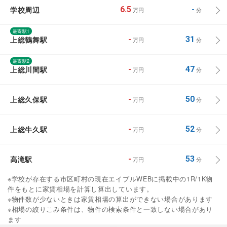
学校周辺
6.5
-
万円
分
最寄駅1
上総鶴舞駅
-
31
万円
分
最寄駅2
上総川間駅
-
47
万円
分
上総久保駅
-
50
万円
分
上総牛久駅
-
52
万円
分
高滝駅
-
53
万円
分
※学校が存在する市区町村の現在エイブルWEBに掲載中の1R/1K物
件をもとに家賃相場を計算し算出しています。
※物件数が少ないときは家賃相場の算出ができない場合があります
※相場の絞りこみ条件は、物件の検索条件と一致しない場合があり
ます