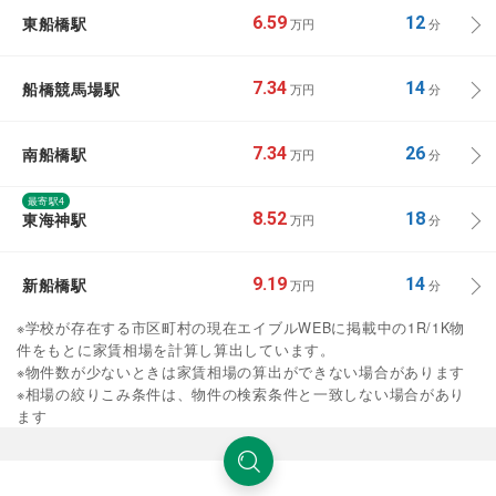
東船橋駅
6.59
12
万円
分
船橋競馬場駅
7.34
14
万円
分
南船橋駅
7.34
26
万円
分
最寄駅4
東海神駅
8.52
18
万円
分
新船橋駅
9.19
14
万円
分
※学校が存在する市区町村の現在エイブルWEBに掲載中の1R/1K物
件をもとに家賃相場を計算し算出しています。
※物件数が少ないときは家賃相場の算出ができない場合があります
※相場の絞りこみ条件は、物件の検索条件と一致しない場合があり
ます