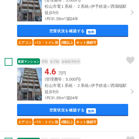
松山市電１系統・２系統<伊予鉄道>/西堀端駅
徒歩5分
1R/31.35m²/築24年
空室状況を確認する
無料
エアコン
バス・トイレ別
2階以上
ネット接続可
賃貸マンション
学割
女子割
合格前予約可
4.6
万円
(管理費等：5,000円)
松山市電１系統・２系統<伊予鉄道>/西堀端駅
徒歩5分
1R/31.35m²/築24年
空室状況を確認する
無料
エアコン
バス・トイレ別
2階以上
ネット接続可