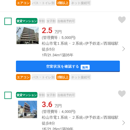
バス・トイレ別
ネット接続可
エアコン
2階以上
賃貸マンション
学割
女子割
合格前予約可
2.5
万円
(管理費等：5,000円)
松山市電１系統・２系統<伊予鉄道>/西堀端駅
徒歩5分
1R/21.34m²/築35年
空室状況を確認する
無料
バス・トイレ別
ネット接続可
エアコン
2階以上
賃貸マンション
学割
女子割
合格前予約可
3.6
万円
(管理費等：4,000円)
松山市電１系統・２系統<伊予鉄道>/西堀端駅
徒歩8分
1K/21.26m²/築39年