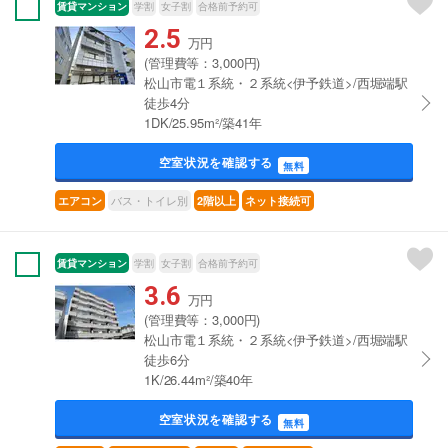
賃貸マンション
学割
女子割
合格前予約可
2.5
万円
(管理費等：3,000円)
松山市電１系統・２系統<伊予鉄道>/西堀端駅
徒歩4分
1DK/25.95m²/築41年
空室状況を確認する
無料
バス・トイレ別
エアコン
2階以上
ネット接続可
賃貸マンション
学割
女子割
合格前予約可
3.6
万円
(管理費等：3,000円)
松山市電１系統・２系統<伊予鉄道>/西堀端駅
徒歩6分
1K/26.44m²/築40年
空室状況を確認する
無料