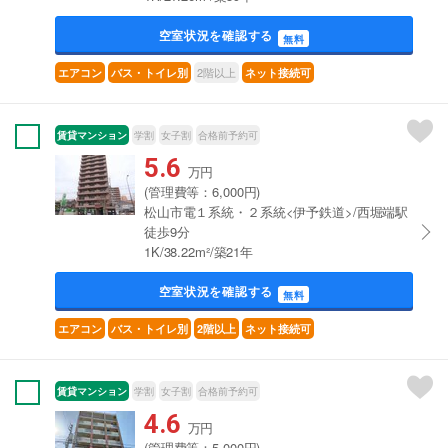
空室状況を確認する
無料
2階以上
エアコン
バス・トイレ別
ネット接続可
賃貸マンション
学割
女子割
合格前予約可
5.6
万円
(管理費等：6,000円)
松山市電１系統・２系統<伊予鉄道>/西堀端駅
徒歩9分
1K/38.22m²/築21年
空室状況を確認する
無料
エアコン
バス・トイレ別
2階以上
ネット接続可
賃貸マンション
学割
女子割
合格前予約可
4.6
万円
(管理費等：5,000円)