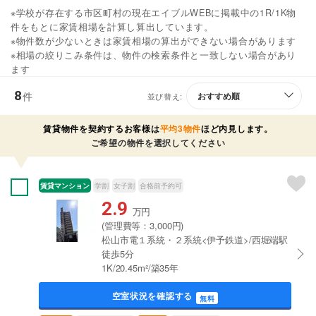
※学校が存在する市区町村の現在エイブルWEBに掲載中の1R/1K物
件をもとに家賃相場を計算し算出しています。
※物件数が少ないときは家賃相場の算出ができない場合があります
※相場の絞りこみ条件は、物件の検索条件と一致しない場合があり
ます
8
件
並び替え:
賃貸物件を契約するお客様は
平均3物件
ほど内見します。
ご希望の物件を選択してください
賃貸マンション
学割
女子割
合格前予約可
2.9
万円
(管理費等：3,000円)
松山市電１系統・２系統<伊予鉄道>/西堀端駅
徒歩5分
1K/20.45m²/築35年
空室状況を確認する
無料