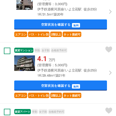
(管理費等：3,000円)
伊予鉄道横河原線/いよ立花駅 徒歩23分
1K/31.5m²/築20年
空室状況を確認する
無料
エアコン
バス・トイレ別
2階以上
ネット接続可
賃貸マンション
学割
女子割
合格前予約可
4.1
万円
(管理費等：5,000円)
伊予鉄道横河原線/いよ立花駅 徒歩25分
1K/29.48m²/築21年
空室状況を確認する
無料
エアコン
バス・トイレ別
2階以上
ネット接続可
賃貸アパート
学割
女子割
合格前予約可