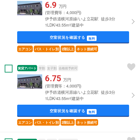
6.9
万円
(管理費等：4,000円)
伊予鉄道横河原線/いよ立花駅 徒歩3分
1LDK/43.55m²/建築中
空室状況を確認する
無料
エアコン
バス・トイレ別
2階以上
ネット接続可
賃貸アパート
学割
女子割
合格前予約可
6.75
万円
(管理費等：4,000円)
伊予鉄道横河原線/いよ立花駅 徒歩3分
1LDK/43.55m²/建築中
空室状況を確認する
無料
エアコン
バス・トイレ別
2階以上
ネット接続可