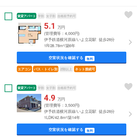
賃貸アパート
学割
女子割
合格前予約可
5.1
万円
(管理費等：4,000円)
伊予鉄道横河原線/いよ立花駅 徒歩26分
1R/28.78m²/築6年
空室状況を確認する
無料
2階以上
エアコン
バス・トイレ別
ネット接続可
賃貸アパート
学割
女子割
合格前予約可
4.9
万円
(管理費等：3,500円)
伊予鉄道横河原線/いよ立花駅 徒歩26分
1LDK/42.8m²/築14年
空室状況を確認する
無料