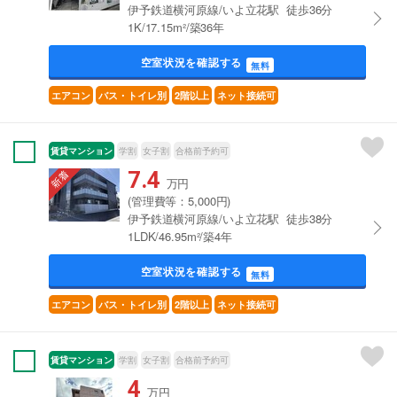
伊予鉄道横河原線/いよ立花駅 徒歩36分
1K/17.15m²/築36年
空室状況を確認する
無料
エアコン
バス・トイレ別
2階以上
ネット接続可
賃貸マンション
学割
女子割
合格前予約可
7.4
万円
(管理費等：5,000円)
伊予鉄道横河原線/いよ立花駅 徒歩38分
1LDK/46.95m²/築4年
空室状況を確認する
無料
エアコン
バス・トイレ別
2階以上
ネット接続可
賃貸マンション
学割
女子割
合格前予約可
4
万円