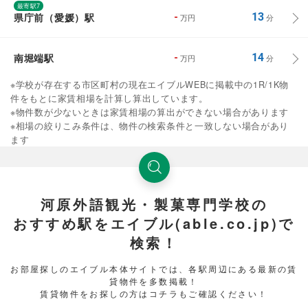
最寄駅7
県庁前（愛媛）駅
-
13
万円
分
南堀端駅
-
14
万円
分
※学校が存在する市区町村の現在エイブルWEBに掲載中の1R/1K物
件をもとに家賃相場を計算し算出しています。
※物件数が少ないときは家賃相場の算出ができない場合があります
※相場の絞りこみ条件は、物件の検索条件と一致しない場合があり
ます
河原外語観光・製菓専門学校の
おすすめ駅をエイブル(able.co.jp)で
検索！
お部屋探しのエイブル本体サイトでは、各駅周辺にある最新の賃
貸物件を多数掲載！
賃貸物件をお探しの方はコチラもご確認ください！