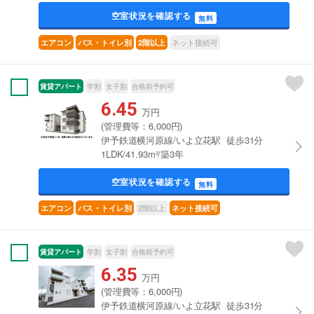
空室状況を確認する
無料
ネット接続可
エアコン
バス・トイレ別
2階以上
賃貸アパート
学割
女子割
合格前予約可
6.45
万円
(管理費等：6,000円)
伊予鉄道横河原線/いよ立花駅 徒歩31分
1LDK/41.93m²/築3年
空室状況を確認する
無料
2階以上
エアコン
バス・トイレ別
ネット接続可
賃貸アパート
学割
女子割
合格前予約可
6.35
万円
(管理費等：6,000円)
伊予鉄道横河原線/いよ立花駅 徒歩31分