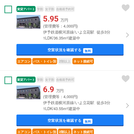
賃貸アパート
学割
女子割
合格前予約可
5.95
万円
(管理費等：4,000円)
伊予鉄道横河原線/いよ立花駅 徒歩3分
1LDK/36.35m²/建築中
空室状況を確認する
無料
2階以上
エアコン
バス・トイレ別
ネット接続可
賃貸アパート
学割
女子割
合格前予約可
6.9
万円
(管理費等：4,000円)
伊予鉄道横河原線/いよ立花駅 徒歩3分
1LDK/43.55m²/建築中
空室状況を確認する
無料
エアコン
バス・トイレ別
2階以上
ネット接続可