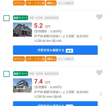
ネット接続可
エアコン
バス・トイレ別
2階以上
賃貸アパート
学割
女子割
合格前予約可
5.2
万円
(管理費等：3,500円)
伊予鉄道横河原線/いよ立花駅 徒歩26分
1LDK/42.8m²/築14年
空室状況を確認する
無料
ネット接続可
エアコン
バス・トイレ別
2階以上
賃貸アパート
学割
女子割
合格前予約可
7.4
万円
(管理費等：6,000円)
伊予鉄道横河原線/いよ立花駅 徒歩28分
1LDK/52.44m²/築4年
空室状況を確認する