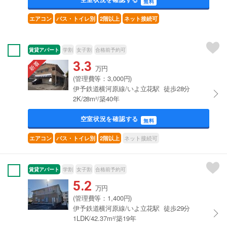
無料
エアコン
バス・トイレ別
2階以上
ネット接続可
賃貸アパート
学割
女子割
合格前予約可
3.3
万円
(管理費等：3,000円)
伊予鉄道横河原線/いよ立花駅 徒歩28分
2K/28m²/築40年
空室状況を確認する
無料
ネット接続可
エアコン
バス・トイレ別
2階以上
賃貸アパート
学割
女子割
合格前予約可
5.2
万円
(管理費等：1,400円)
伊予鉄道横河原線/いよ立花駅 徒歩29分
1LDK/42.37m²/築19年