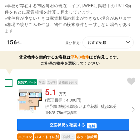
※学校が存在する市区町村の現在エイブルWEBに掲載中の1R/1K物
件をもとに家賃相場を計算し算出しています。
※物件数が少ないときは家賃相場の算出ができない場合があります
※相場の絞りこみ条件は、物件の検索条件と一致しない場合があり
ます
156
件
並び替え:
賃貸物件を契約するお客様は
平均3物件
ほど内見します。
ご希望の物件を選択してください
賃貸アパート
学割
女子割
合格前予約可
5.1
万円
(管理費等：4,000円)
伊予鉄道横河原線/いよ立花駅 徒歩25分
1R/28.78m²/築6年
空室状況を確認する
無料
2階以上
エアコン
バス・トイレ別
ネット接続可