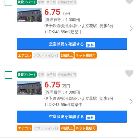
賃貸アパート
学割
女子割
合格前予約可
6.75
万円
(管理費等：4,000円)
伊予鉄道横河原線/いよ立花駅 徒歩3分
1LDK/43.55m²/建築中
空室状況を確認する
無料
バス・トイレ別
エアコン
2階以上
ネット接続可
賃貸アパート
学割
女子割
合格前予約可
6.75
万円
(管理費等：4,000円)
伊予鉄道横河原線/いよ立花駅 徒歩3分
1LDK/43.55m²/建築中
空室状況を確認する
無料
バス・トイレ別
エアコン
2階以上
ネット接続可