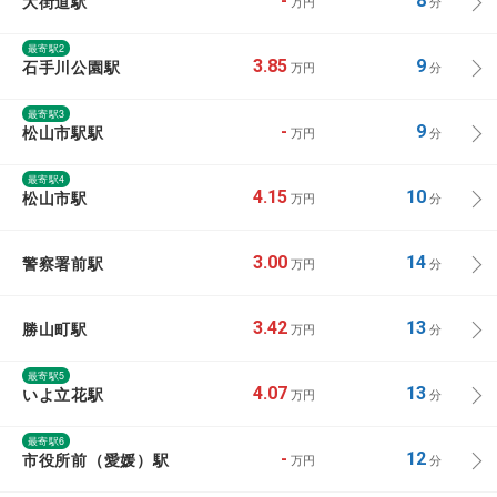
大街道駅
-
8
万円
分
最寄駅2
石手川公園駅
3.85
9
万円
分
最寄駅3
松山市駅駅
-
9
万円
分
最寄駅4
松山市駅
4.15
10
万円
分
警察署前駅
3.00
14
万円
分
勝山町駅
3.42
13
万円
分
最寄駅5
いよ立花駅
4.07
13
万円
分
最寄駅6
市役所前（愛媛）駅
-
12
万円
分