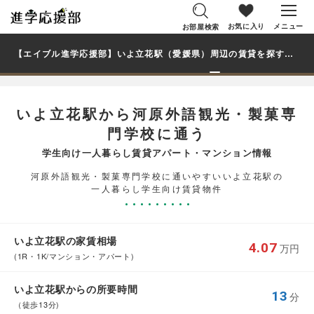
お気に入り
メニュー
お部屋検索
【エイブル進学応援部】いよ立花駅（愛媛県）周辺の賃貸を探す｜河原外語観光・製菓専門学校学生・大学生の一人暮らし向け賃貸マンション・アパート
いよ立花駅から河原外語観光・製菓専
門学校に通う
学生向け一人暮らし賃貸アパート・マンション情報
河原外語観光・製菓専門学校に通いやすいいよ立花駅の
一人暮らし学生向け賃貸物件
いよ立花駅の家賃相場
4.07
万円
(1R・1K/マンション・アパート)
いよ立花駅からの所要時間
13
分
（徒歩13分)