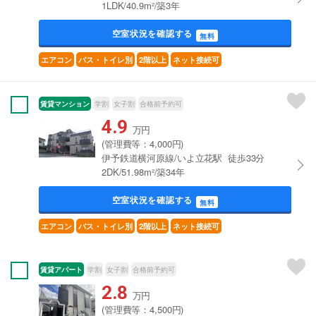
1LDK/40.9m²/築3年
空室状況を確認する
無料
エアコン
バス・トイレ別
2階以上
ネット接続可
賃貸マンション
学割
女子割
合格前予約可
4.9
万円
(管理費等：4,000円)
伊予鉄道横河原線/いよ立花駅 徒歩33分
2DK/51.98m²/築34年
空室状況を確認する
無料
エアコン
バス・トイレ別
2階以上
ネット接続可
賃貸アパート
学割
女子割
合格前予約可
2.8
万円
(管理費等：4,500円)