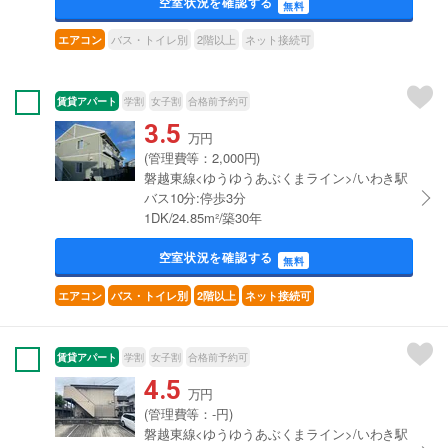
空室状況を確認する
無料
バス・トイレ別
2階以上
ネット接続可
エアコン
賃貸アパート
学割
女子割
合格前予約可
3.5
万円
(管理費等：2,000円)
磐越東線<ゆうゆうあぶくまライン>/いわき駅
バス10分:停歩3分
1DK/24.85m²/築30年
空室状況を確認する
無料
エアコン
バス・トイレ別
2階以上
ネット接続可
賃貸アパート
学割
女子割
合格前予約可
4.5
万円
(管理費等：-円)
磐越東線<ゆうゆうあぶくまライン>/いわき駅