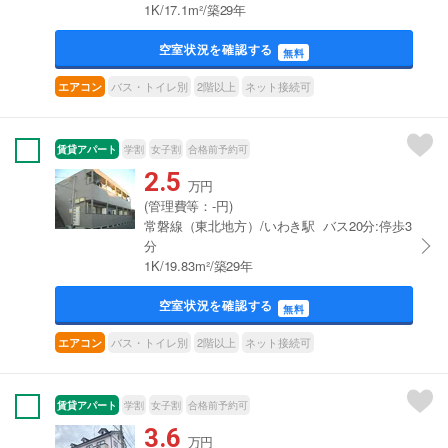
1K/17.1m²/築29年
空室状況を確認する
無料
バス・トイレ別
2階以上
ネット接続可
エアコン
賃貸アパート
学割
女子割
合格前予約可
2.5
万円
(管理費等：-円)
常磐線（東北地方）/いわき駅 バス20分:停歩3
分
1K/19.83m²/築29年
空室状況を確認する
無料
バス・トイレ別
2階以上
ネット接続可
エアコン
賃貸アパート
学割
女子割
合格前予約可
3.6
万円