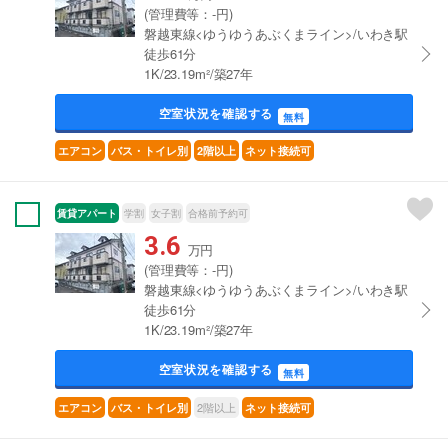
(管理費等：-円)
磐越東線<ゆうゆうあぶくまライン>/いわき駅
徒歩61分
1K/23.19m²/築27年
空室状況を確認する
無料
エアコン
バス・トイレ別
2階以上
ネット接続可
賃貸アパート
学割
女子割
合格前予約可
3.6
万円
(管理費等：-円)
磐越東線<ゆうゆうあぶくまライン>/いわき駅
徒歩61分
1K/23.19m²/築27年
空室状況を確認する
無料
2階以上
エアコン
バス・トイレ別
ネット接続可