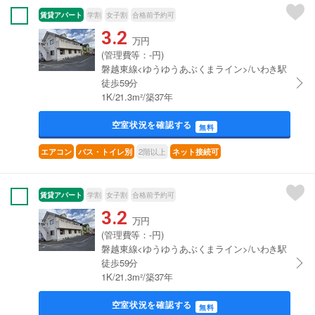
賃貸アパート
学割
女子割
合格前予約可
3.2
万円
(管理費等：-円)
磐越東線<ゆうゆうあぶくまライン>/いわき駅
徒歩59分
1K/21.3m²/築37年
空室状況を確認する
無料
2階以上
エアコン
バス・トイレ別
ネット接続可
賃貸アパート
学割
女子割
合格前予約可
3.2
万円
(管理費等：-円)
磐越東線<ゆうゆうあぶくまライン>/いわき駅
徒歩59分
1K/21.3m²/築37年
空室状況を確認する
無料