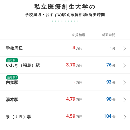
私立医療創生大学の
学校周辺・おすすめ駅別家賃相場/所要時間
家賃相場
所要時間
学校周辺
4
-
万円
分
最寄駅1
いわき（福島）駅
3.70
76
万円
分
最寄駅2
内郷駅
-
93
万円
分
湯本駅
4.79
98
万円
分
泉（ＪＲ）駅
4.59
104
万円
分