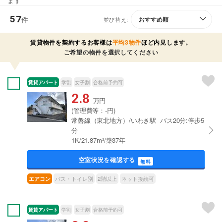
ます
57
件
並び替え:
賃貸物件を契約するお客様は
平均3物件
ほど内見します。
ご希望の物件を選択してください
賃貸アパート
学割
女子割
合格前予約可
2.8
万円
(管理費等：-円)
常磐線（東北地方）/いわき駅 バス20分:停歩5
分
1K/21.87m²/築37年
空室状況を確認する
無料
バス・トイレ別
2階以上
ネット接続可
エアコン
賃貸アパート
学割
女子割
合格前予約可