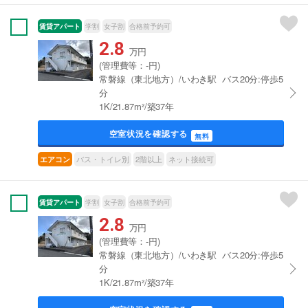
賃貸アパート
学割
女子割
合格前予約可
2.8
万円
(管理費等：-円)
常磐線（東北地方）/いわき駅 バス20分:停歩5
分
1K/21.87m²/築37年
空室状況を確認する
無料
バス・トイレ別
2階以上
ネット接続可
エアコン
賃貸アパート
学割
女子割
合格前予約可
2.8
万円
(管理費等：-円)
常磐線（東北地方）/いわき駅 バス20分:停歩5
分
1K/21.87m²/築37年