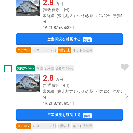
2.8
万円
(管理費等：-円)
常磐線（東北地方）/いわき駅 バス20分:停歩5
分
1K/21.87m²/築37年
空室状況を確認する
無料
バス・トイレ別
ネット接続可
エアコン
2階以上
賃貸アパート
学割
女子割
合格前予約可
2.8
万円
(管理費等：-円)
常磐線（東北地方）/いわき駅 バス20分:停歩5
分
1K/21.87m²/築37年
空室状況を確認する
無料
バス・トイレ別
2階以上
ネット接続可
エアコン