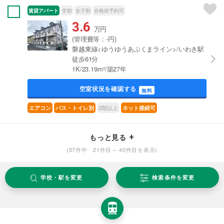
賃貸アパート
学割
女子割
合格前予約可
3.6
万円
(管理費等：-円)
磐越東線<ゆうゆうあぶくまライン>/いわき駅
徒歩61分
1K/23.19m²/築27年
空室状況を確認する
無料
2階以上
エアコン
バス・トイレ別
ネット接続可
もっと見る
(57件中 21件目～ 40件目を表示)
学校・駅を変更
検索条件を変更