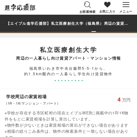
お気に入り
メニュー
お部屋検索
【エイブル進学応援部】私立医療創生大学（福島県）周辺の賃貸を探す｜学生・大学生の一人暮らし向け賃貸マンション・アパート
私立医療創生大学
周辺の一人暮らし向け賃貸アパート・マンション情報
福島県いわき市中央台飯野5-5-1から、
約1.5km圏内の一人暮らし学生向け賃貸物件
学校周辺の家賃相場
4
万円
(1R・1K/マンション・アパート)
※学校が存在する市区町村の現在エイブルWEBに掲載中の1R/1K物
件をもとに家賃相場を計算し算出しています。
※物件数が少ないときは家賃相場の算出ができない場合があります
※相場の絞りこみ条件は、物件の検索条件と一致しない場合があり