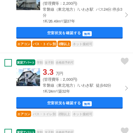
(管理費等：2,200円)
常磐線（東北地方）/いわき駅 バス24分:停歩3
分
1K/26.49m²/築37年
空室状況を確認する
無料
ネット接続可
エアコン
バス・トイレ別
2階以上
賃貸アパート
学割
女子割
合格前予約可
3.3
万円
(管理費等：2,000円)
常磐線（東北地方）/いわき駅 徒歩62分
1K/24m²/築32年
空室状況を確認する
無料
バス・トイレ別
2階以上
ネット接続可
エアコン
賃貸アパート
学割
女子割
合格前予約可