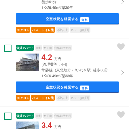
徒歩61分
1K/26.49m²/築30年
空室状況を確認する
無料
2階以上
ネット接続可
エアコン
バス・トイレ別
賃貸アパート
学割
女子割
合格前予約可
4.2
万円
(管理費等：-円)
常磐線（東北地方）/いわき駅 徒歩63分
1K/26.49m²/築33年
空室状況を確認する
無料
2階以上
ネット接続可
エアコン
バス・トイレ別
賃貸アパート
学割
女子割
合格前予約可
3.4
万円