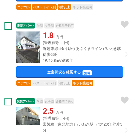
ネット接続可
エアコン
バス・トイレ別
2階以上
賃貸アパート
学割
女子割
合格前予約可
1.8
万円
(管理費等：-円)
磐越東線<ゆうゆうあぶくまライン>/いわき駅
徒歩62分
1K/15.8m²/築30年
空室状況を確認する
無料
バス・トイレ別
2階以上
エアコン
ネット接続可
賃貸アパート
学割
女子割
合格前予約可
2.5
万円
(管理費等：-円)
常磐線（東北地方）/いわき駅 バス20分:停歩3
分