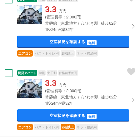
3.3
万円
(管理費等：2,000円)
常磐線（東北地方）/いわき駅 徒歩62分
1K/24m²/築32年
空室状況を確認する
無料
バス・トイレ別
2階以上
ネット接続可
エアコン
賃貸アパート
学割
女子割
合格前予約可
3.3
万円
(管理費等：2,000円)
常磐線（東北地方）/いわき駅 徒歩62分
1K/24m²/築32年
空室状況を確認する
無料
バス・トイレ別
ネット接続可
エアコン
2階以上