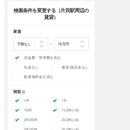
検索条件を変更する（片貝駅周辺の
賃貸）
家賃
共益費・管理費を含む
礼金なし
敷金/保証金なし
駐車場料金を含む
間取り
1R
1K
1DK
1LDK(+S)
2K/2DK
2LDK(+S)
3K/3DK
3LDK(+S)