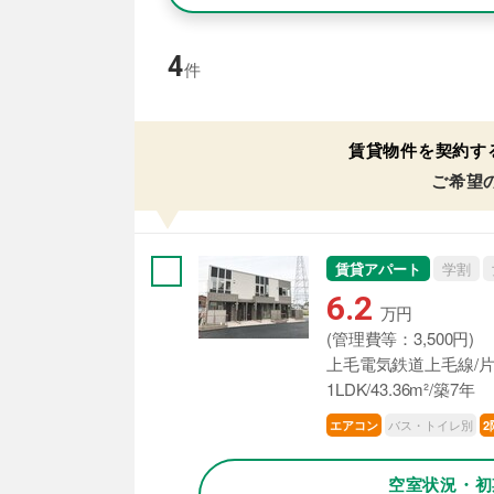
4
件
賃貸物件を契約す
ご希望
賃貸アパート
学割
6.2
万円
(管理費等：3,500円)
上毛電気鉄道上毛線/片
1LDK/43.36m²/築7年
バス・トイレ別
エアコン
2
空室状況・初