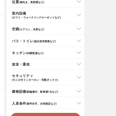
位置
(南向き、角部屋など)
室内設備
(ロフト・ウォークインクローゼットなど)
空調
(エアコン、冷房など)
バス・トイレ
(温水洗浄便座など)
キッチン
(IH調理器など)
放送・通信
セキュリティ
(モニタ付インターホン・宅配ボックス)
建物設備
(駐輪場付、駐車場1台など)
入居条件
(留学生可、女性限定など)