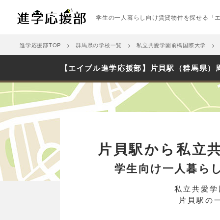
学生の一人暮らし向け賃貸物件を探せる「
進学応援部TOP
群馬県の学校一覧
私立共愛学園前橋国際大学
【エイブル進学応援部】片貝駅（群馬県）
片貝駅から私立
学生向け一人暮ら
私立共愛学
片貝駅の