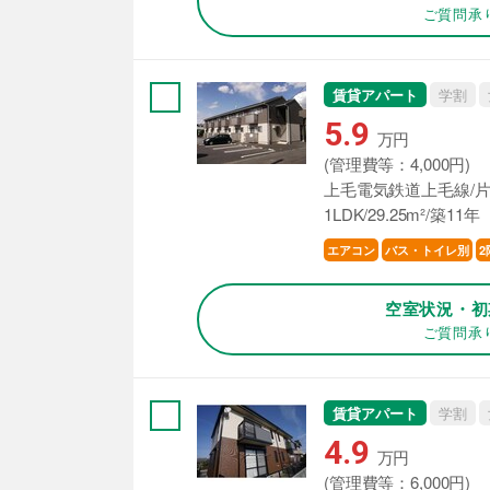
ご質問承
賃貸アパート
学割
5.9
万円
(管理費等：4,000円)
上毛電気鉄道上毛線/片
1LDK/29.25m²/築11年
エアコン
バス・トイレ別
2
空室状況・初
ご質問承
賃貸アパート
学割
4.9
万円
(管理費等：6,000円)