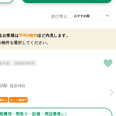
並び替え:
るお客様は
平均3物件
ほど内見します。
の物件を選択してください。
女子割
合格前予約可
貝駅 徒歩19分
階以上
ネット接続可
期費用・間取り・設備・周辺環境
など