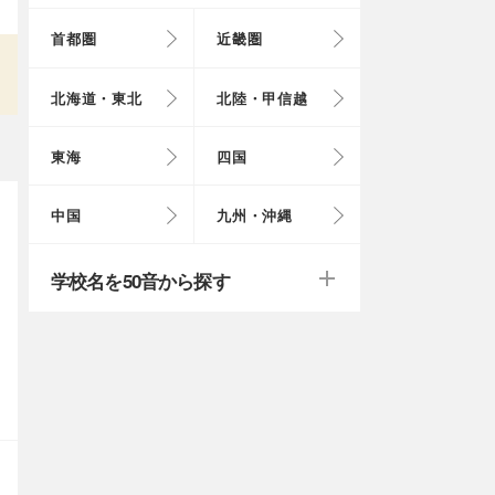
首都圏
近畿圏
東京都
大阪府
北海道
富山県
岐阜県
徳島県
鳥取県
福岡県
北海道・東北
北陸・甲信越
埼玉県
奈良県
岩手県
福井県
愛知県
愛媛県
岡山県
長崎県
東海
四国
茨城県
滋賀県
秋田県
山梨県
山口県
大分県
戻る
戻る
中国
九州・沖縄
群馬県
福島県
鹿児島県
戻る
戻る
戻る
戻る
戻る
戻る
学校名を50音から探す