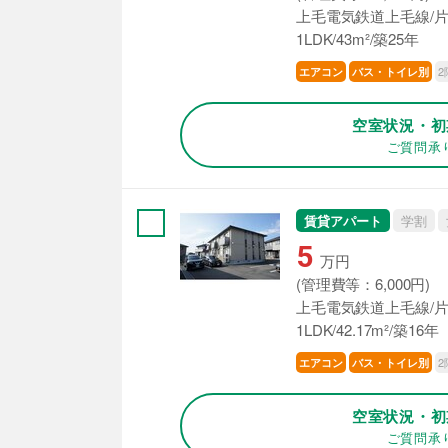
上毛電気鉄道上毛線/片
1LDK/43m²/築25年
2
エアコン
バス・トイレ別
空室状況・初
ご質問承
賃貸アパート
学割
5
万円
(管理費等：6,000円)
上毛電気鉄道上毛線/片
1LDK/42.17m²/築16年
2
エアコン
バス・トイレ別
空室状況・初
ご質問承