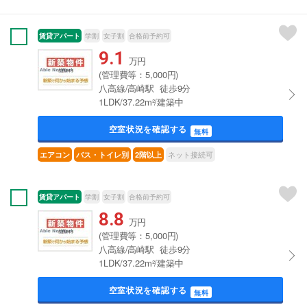
賃貸アパート
学割
女子割
合格前予約可
9.1
万円
(管理費等：5,000円)
八高線/高崎駅 徒歩9分
1LDK/37.22m²/建築中
空室状況を確認する
無料
ネット接続可
エアコン
バス・トイレ別
2階以上
賃貸アパート
学割
女子割
合格前予約可
8.8
万円
(管理費等：5,000円)
八高線/高崎駅 徒歩9分
1LDK/37.22m²/建築中
空室状況を確認する
無料