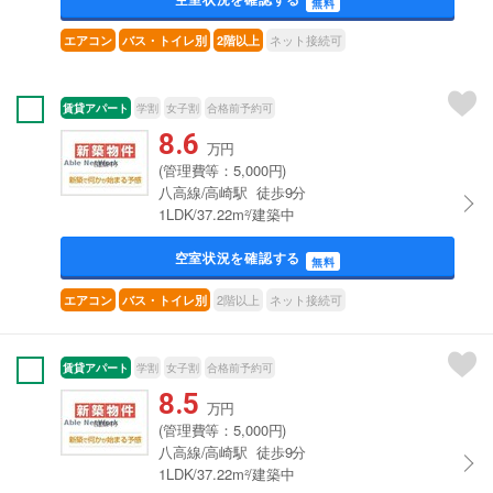
無料
ネット接続可
エアコン
バス・トイレ別
2階以上
賃貸アパート
学割
女子割
合格前予約可
8.6
万円
(管理費等：5,000円)
八高線/高崎駅 徒歩9分
1LDK/37.22m²/建築中
空室状況を確認する
無料
2階以上
ネット接続可
エアコン
バス・トイレ別
賃貸アパート
学割
女子割
合格前予約可
8.5
万円
(管理費等：5,000円)
八高線/高崎駅 徒歩9分
1LDK/37.22m²/建築中