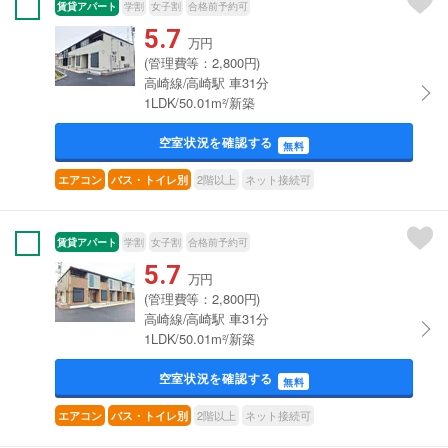
賃貸アパート
学割
女子割
合格前予約可
5.7
万円
(管理費等：2,800円)
高崎線/高崎駅 車31分
1LDK/50.01m²/新築
空室状況を確認する
無料
2階以上
ネット接続可
エアコン
バス・トイレ別
賃貸アパート
学割
女子割
合格前予約可
5.7
万円
(管理費等：2,800円)
高崎線/高崎駅 車31分
1LDK/50.01m²/新築
空室状況を確認する
無料
2階以上
ネット接続可
エアコン
バス・トイレ別