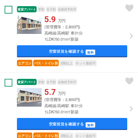
賃貸アパート
学割
女子割
合格前予約可
5.9
万円
(管理費等：2,800円)
高崎線/高崎駅 車31分
1LDK/50.01m²/新築
空室状況を確認する
無料
2階以上
ネット接続可
エアコン
バス・トイレ別
賃貸アパート
学割
女子割
合格前予約可
5.7
万円
(管理費等：2,800円)
高崎線/高崎駅 車31分
1LDK/50.01m²/新築
空室状況を確認する
無料
2階以上
ネット接続可
エアコン
バス・トイレ別