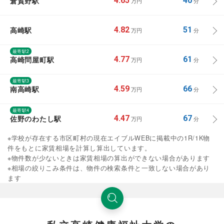
倉賀野駅
4.65
40
万円
分
高崎駅
4.82
51
万円
分
最寄駅2
高崎問屋町駅
4.77
61
万円
分
最寄駅3
南高崎駅
4.59
66
万円
分
最寄駅4
佐野のわたし駅
4.47
67
万円
分
※学校が存在する市区町村の現在エイブルWEBに掲載中の1R/1K物
件をもとに家賃相場を計算し算出しています。
※物件数が少ないときは家賃相場の算出ができない場合があります
※相場の絞りこみ条件は、物件の検索条件と一致しない場合があり
ます