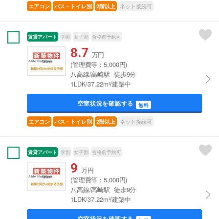
ネット接続可
エアコン
バス・トイレ別
2階以上
賃貸アパート
学割
女子割
合格前予約可
8.7
万円
(管理費等：5,000円)
八高線/高崎駅 徒歩9分
1LDK/37.22m²/建築中
空室状況を確認する
無料
ネット接続可
エアコン
バス・トイレ別
2階以上
賃貸アパート
学割
女子割
合格前予約可
9
万円
(管理費等：5,000円)
八高線/高崎駅 徒歩9分
1LDK/37.22m²/建築中
空室状況を確認する