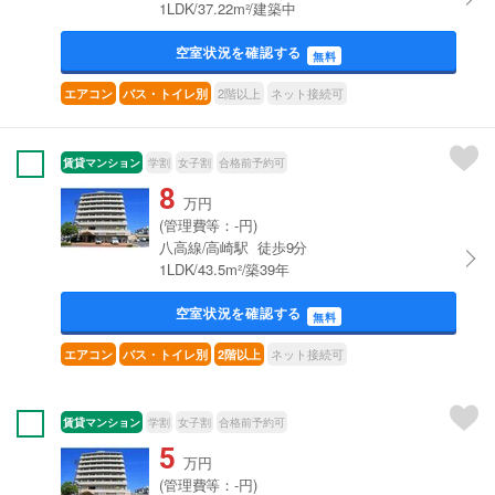
1LDK/37.22m²/建築中
空室状況を確認する
無料
2階以上
ネット接続可
エアコン
バス・トイレ別
賃貸マンション
学割
女子割
合格前予約可
8
万円
(管理費等：-円)
八高線/高崎駅 徒歩9分
1LDK/43.5m²/築39年
空室状況を確認する
無料
ネット接続可
エアコン
バス・トイレ別
2階以上
賃貸マンション
学割
女子割
合格前予約可
5
万円
(管理費等：-円)