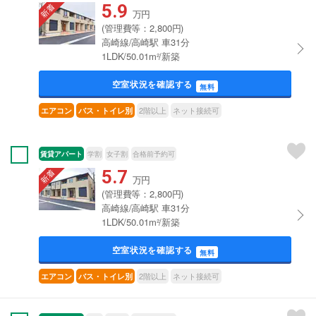
5.9
万円
(管理費等：2,800円)
高崎線/高崎駅 車31分
1LDK/50.01m²/新築
空室状況を確認する
無料
2階以上
ネット接続可
エアコン
バス・トイレ別
賃貸アパート
学割
女子割
合格前予約可
5.7
万円
(管理費等：2,800円)
高崎線/高崎駅 車31分
1LDK/50.01m²/新築
空室状況を確認する
無料
2階以上
ネット接続可
エアコン
バス・トイレ別