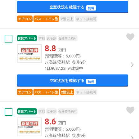
空室状況を確認する
無料
2階以上
ネット接続可
エアコン
バス・トイレ別
賃貸アパート
学割
女子割
合格前予約可
8.8
万円
(管理費等：5,000円)
八高線/高崎駅 徒歩9分
1LDK/37.22m²/建築中
空室状況を確認する
無料
ネット接続可
エアコン
バス・トイレ別
2階以上
賃貸アパート
学割
女子割
合格前予約可
8.6
万円
(管理費等：5,000円)
八高線/高崎駅 徒歩9分