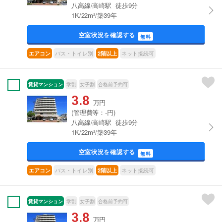
八高線/高崎駅 徒歩9分
1K/22m²/築39年
空室状況を確認する
無料
バス・トイレ別
ネット接続可
エアコン
2階以上
賃貸マンション
学割
女子割
合格前予約可
3.8
万円
(管理費等：-円)
八高線/高崎駅 徒歩9分
1K/22m²/築39年
空室状況を確認する
無料
バス・トイレ別
ネット接続可
エアコン
2階以上
賃貸マンション
学割
女子割
合格前予約可
3.8
万円