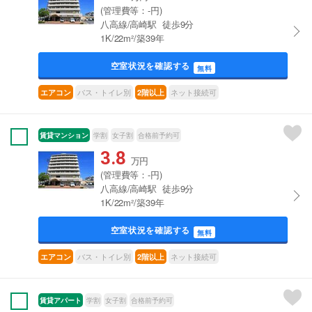
(管理費等：-円)
八高線/高崎駅 徒歩9分
1K/22m²/築39年
空室状況を確認する
無料
バス・トイレ別
ネット接続可
エアコン
2階以上
賃貸マンション
学割
女子割
合格前予約可
3.8
万円
(管理費等：-円)
八高線/高崎駅 徒歩9分
1K/22m²/築39年
空室状況を確認する
無料
バス・トイレ別
ネット接続可
エアコン
2階以上
賃貸アパート
学割
女子割
合格前予約可