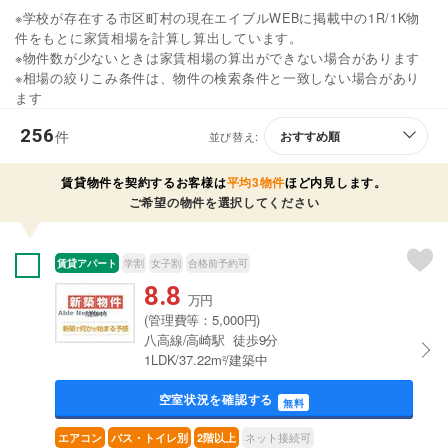
※学校が存在する市区町村の現在エイブルWEBに掲載中の1R/1K物
件をもとに家賃相場を計算し算出しています。
※物件数が少ないときは家賃相場の算出ができない場合があります
※相場の絞りこみ条件は、物件の検索条件と一致しない場合があり
ます
256
件
並び替え:
賃貸物件を契約するお客様は
平均3物件
ほど内見します。
ご希望の物件を選択してください
賃貸アパート
学割
女子割
合格前予約可
8.8
万円
(管理費等：5,000円)
八高線/高崎駅 徒歩9分
1LDK/37.22m²/建築中
空室状況を確認する
無料
ネット接続可
エアコン
バス・トイレ別
2階以上