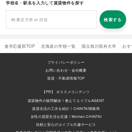
学校名・駅名を入力して賃貸物件を探す
検索する
進学応援部TOP
北海道の学校一覧
国立旭川医科大学
おす
プライバシーポリシー
お問い合わせ・会社概要
賃貸・不動産情報TOP
オススメコンテンツ
賃貸物件の疑問解決！教えてエイブルAGENT
賃貸生活の工夫を紹介！CHINTAI情報局
女性の賃貸生活を応援！Woman.CHINTAI
信頼と安心のエイブル引越サービス