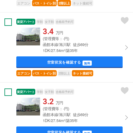
エアコン
ネット接続可
バス・トイレ別
2階以上
賃貸アパート
学割
女子割
合格前予約可
3.4
万円
(管理費等：-円)
函館本線/旭川駅 徒歩69分
1DK/27.54m²/築35年
空室状況を確認する
無料
2階以上
エアコン
バス・トイレ別
ネット接続可
賃貸アパート
学割
女子割
合格前予約可
3.2
万円
(管理費等：-円)
函館本線/旭川駅 徒歩69分
1DK/27.54m²/築35年
空室状況を確認する