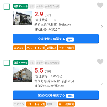
賃貸アパート
学割
女子割
合格前予約可
2.9
万円
(管理費等：-円)
函館本線/旭川駅 徒歩62分
1K/23.49m²/築29年
空室状況を確認する
無料
エアコン
バス・トイレ別
2階以上
ネット接続可
賃貸アパート
学割
女子割
合格前予約可
5.5
万円
(管理費等：3,000円)
富良野線/緑が丘駅 徒歩23分
1LDK/46.47m²/築19年
空室状況を確認する
無料
エアコン
2階以上
バス・トイレ別
ネット接続可