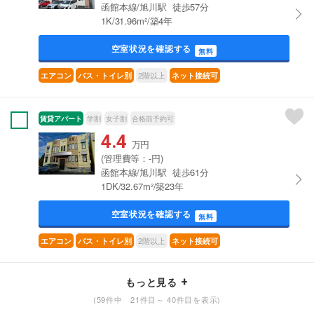
函館本線/旭川駅 徒歩57分
1K/31.96m²/築4年
空室状況を確認する
無料
2階以上
エアコン
バス・トイレ別
ネット接続可
賃貸アパート
学割
女子割
合格前予約可
4.4
万円
(管理費等：-円)
函館本線/旭川駅 徒歩61分
1DK/32.67m²/築23年
空室状況を確認する
無料
2階以上
エアコン
バス・トイレ別
ネット接続可
もっと見る
(59件中 21件目～ 40件目を表示)