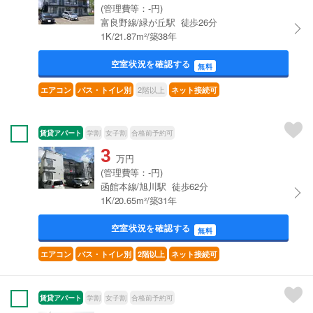
(管理費等：-円)
富良野線/緑が丘駅 徒歩26分
1K/21.87m²/築38年
空室状況を確認する
無料
2階以上
エアコン
バス・トイレ別
ネット接続可
賃貸アパート
学割
女子割
合格前予約可
3
万円
(管理費等：-円)
函館本線/旭川駅 徒歩62分
1K/20.65m²/築31年
空室状況を確認する
無料
エアコン
バス・トイレ別
2階以上
ネット接続可
賃貸アパート
学割
女子割
合格前予約可