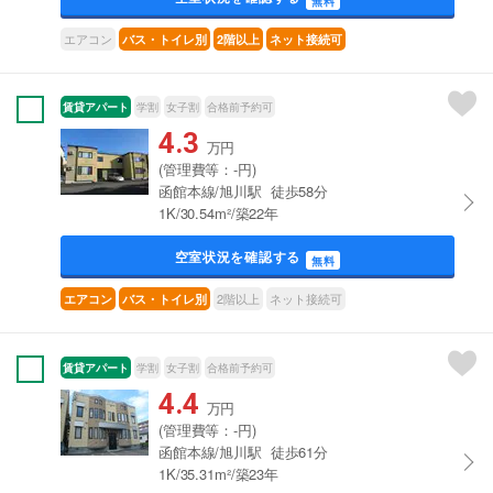
無料
エアコン
バス・トイレ別
2階以上
ネット接続可
賃貸アパート
学割
女子割
合格前予約可
4.3
万円
(管理費等：-円)
函館本線/旭川駅 徒歩58分
1K/30.54m²/築22年
空室状況を確認する
無料
2階以上
ネット接続可
エアコン
バス・トイレ別
賃貸アパート
学割
女子割
合格前予約可
4.4
万円
(管理費等：-円)
函館本線/旭川駅 徒歩61分
1K/35.31m²/築23年