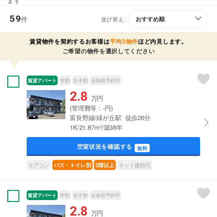
ます
59
件
並び替え:
賃貸物件を契約するお客様は
平均3物件
ほど内見します。
ご希望の物件を選択してください
賃貸アパート
学割
女子割
合格前予約可
2.8
万円
(管理費等：-円)
富良野線/緑が丘駅 徒歩26分
1K/21.87m²/築38年
空室状況を確認する
無料
エアコン
ネット接続可
バス・トイレ別
2階以上
賃貸アパート
学割
女子割
合格前予約可
2.8
万円