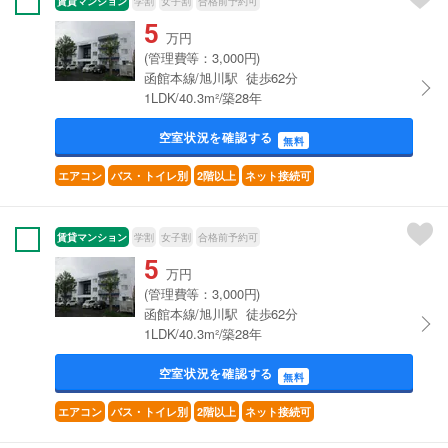
賃貸マンション
学割
女子割
合格前予約可
5
万円
(管理費等：3,000円)
函館本線/旭川駅 徒歩62分
1LDK/40.3m²/築28年
空室状況を確認する
無料
エアコン
バス・トイレ別
2階以上
ネット接続可
賃貸マンション
学割
女子割
合格前予約可
5
万円
(管理費等：3,000円)
函館本線/旭川駅 徒歩62分
1LDK/40.3m²/築28年
空室状況を確認する
無料
エアコン
バス・トイレ別
2階以上
ネット接続可