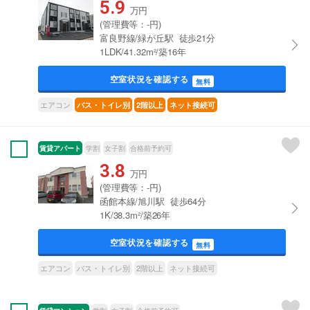
5.9
万円
(管理費等：-円)
富良野線/緑が丘駅 徒歩21分
1LDK/41.32m²/築16年
空室状況を確認する
無料
エアコン
バス・トイレ別
2階以上
ネット接続可
賃貸アパート
学割
女子割
合格前予約可
3.8
万円
(管理費等：-円)
函館本線/旭川駅 徒歩64分
1K/38.3m²/築26年
空室状況を確認する
無料
エアコン
バス・トイレ別
2階以上
ネット接続可