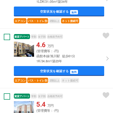
1LDK/31.05m²/築34年
空室状況を確認する
無料
2階以上
エアコン
バス・トイレ別
ネット接続可
賃貸アパート
学割
女子割
合格前予約可
4.6
万円
(管理費等：-円)
函館本線/旭川駅 徒歩61分
1K/34.8m²/築23年
空室状況を確認する
無料
2階以上
ネット接続可
エアコン
バス・トイレ別
賃貸アパート
学割
女子割
合格前予約可
5.4
万円
(管理費等：-円)