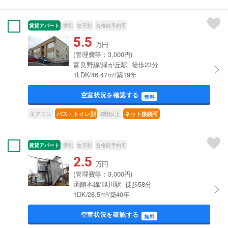
賃貸アパート
学割
女子割
合格前予約可
5.5
万円
(管理費等：3,000円)
富良野線/緑が丘駅 徒歩23分
1LDK/46.47m²/築19年
空室状況を確認する
無料
エアコン
2階以上
バス・トイレ別
ネット接続可
賃貸アパート
学割
女子割
合格前予約可
2.5
万円
(管理費等：3,000円)
函館本線/旭川駅 徒歩58分
1DK/28.5m²/築40年
空室状況を確認する
無料