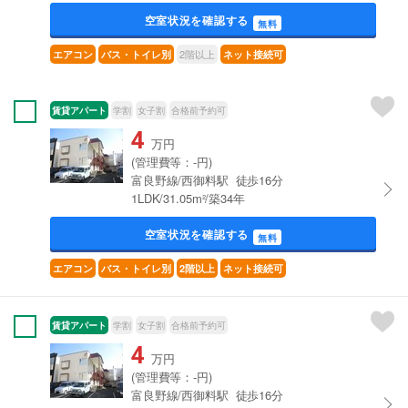
空室状況を確認する
無料
2階以上
エアコン
バス・トイレ別
ネット接続可
賃貸アパート
学割
女子割
合格前予約可
4
万円
(管理費等：-円)
富良野線/西御料駅 徒歩16分
1LDK/31.05m²/築34年
空室状況を確認する
無料
エアコン
バス・トイレ別
2階以上
ネット接続可
賃貸アパート
学割
女子割
合格前予約可
4
万円
(管理費等：-円)
富良野線/西御料駅 徒歩16分