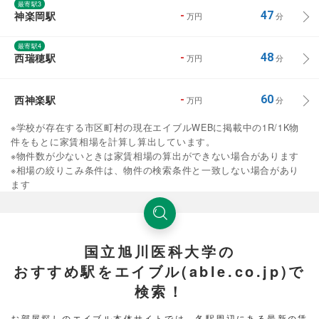
最寄駅3
神楽岡駅
-
47
万円
分
最寄駅4
西瑞穂駅
-
48
万円
分
西神楽駅
-
60
万円
分
※学校が存在する市区町村の現在エイブルWEBに掲載中の1R/1K物
件をもとに家賃相場を計算し算出しています。
※物件数が少ないときは家賃相場の算出ができない場合があります
※相場の絞りこみ条件は、物件の検索条件と一致しない場合があり
ます
国立旭川医科大学の
おすすめ駅をエイブル(able.co.jp)で
検索！
お部屋探しのエイブル本体サイトでは、各駅周辺にある最新の賃