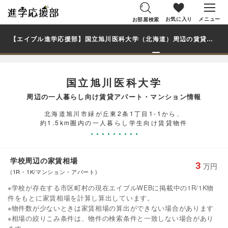
お気に入り
メニュー
お部屋検索
【エイブル進学応援部】国立旭川医科大学（北海道）周辺の賃貸を探す｜学生・大学生の一人暮らし向け賃貸マンション・アパート
国立旭川医科大学
周辺の一人暮らし向け賃貸アパート・マンション情報
北海道旭川市緑が丘東2条1丁目1-1から、
約1.5km圏内の一人暮らし学生向け賃貸物件
学校周辺の家賃相場
3
万円
(1R・1K/マンション・アパート)
※学校が存在する市区町村の現在エイブルWEBに掲載中の1R/1K物
件をもとに家賃相場を計算し算出しています。
※物件数が少ないときは家賃相場の算出ができない場合があります
※相場の絞りこみ条件は、物件の検索条件と一致しない場合があり