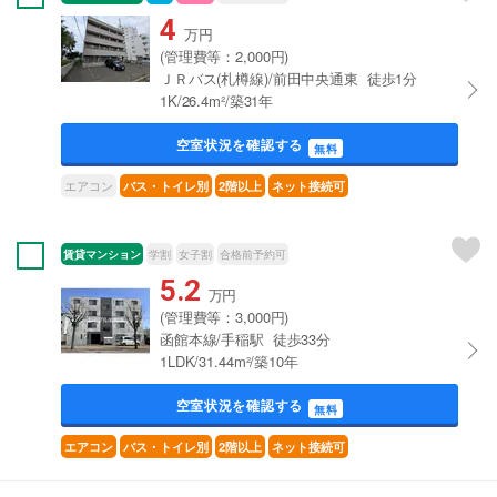
4
万円
(管理費等：2,000円)
ＪＲバス(札樽線)/前田中央通東 徒歩1分
1K/26.4m²/築31年
空室状況を確認する
無料
エアコン
バス・トイレ別
2階以上
ネット接続可
賃貸マンション
学割
女子割
合格前予約可
5.2
万円
(管理費等：3,000円)
函館本線/手稲駅 徒歩33分
1LDK/31.44m²/築10年
空室状況を確認する
無料
エアコン
バス・トイレ別
2階以上
ネット接続可