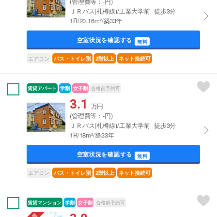
(管理費等：-円)
ＪＲバス(札樽線)/工業大学前 徒歩3分
1R/20.16m²/築33年
空室状況を確認する
無料
エアコン
バス・トイレ別
2階以上
ネット接続可
賃貸アパート
学割
女子割
合格前予約可
3.1
万円
(管理費等：-円)
ＪＲバス(札樽線)/工業大学前 徒歩3分
1R/18m²/築33年
空室状況を確認する
無料
エアコン
バス・トイレ別
2階以上
ネット接続可
賃貸マンション
学割
女子割
合格前予約可