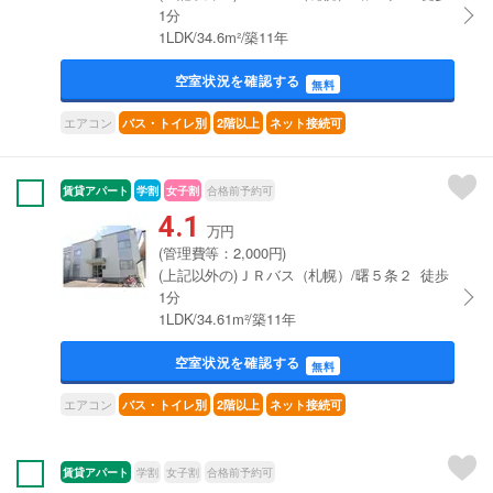
1分
1LDK/34.6m²/築11年
空室状況を確認する
無料
エアコン
バス・トイレ別
2階以上
ネット接続可
賃貸アパート
学割
女子割
合格前予約可
4.1
万円
(管理費等：2,000円)
(上記以外の)ＪＲバス（札幌）/曙５条２ 徒歩
1分
1LDK/34.61m²/築11年
空室状況を確認する
無料
エアコン
バス・トイレ別
2階以上
ネット接続可
賃貸アパート
学割
女子割
合格前予約可