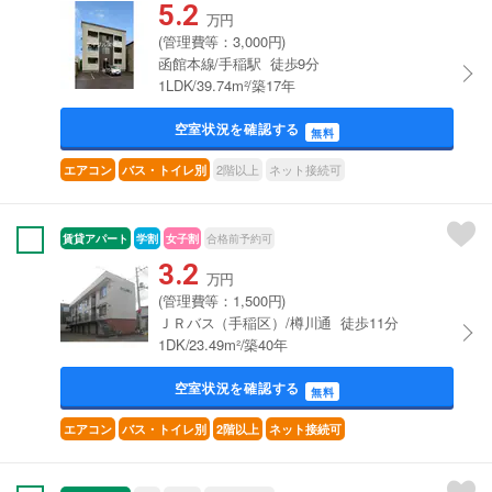
5.2
万円
(管理費等：3,000円)
函館本線/手稲駅 徒歩9分
1LDK/39.74m²/築17年
空室状況を確認する
無料
2階以上
ネット接続可
エアコン
バス・トイレ別
賃貸アパート
学割
女子割
合格前予約可
3.2
万円
(管理費等：1,500円)
ＪＲバス（手稲区）/樽川通 徒歩11分
1DK/23.49m²/築40年
空室状況を確認する
無料
エアコン
バス・トイレ別
2階以上
ネット接続可