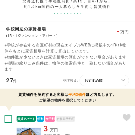
北海道札幌市手稲区前田7条15丁目4-1から、
約1.5km圏内の一人暮らし学生向け賃貸物件
学校周辺の家賃相場
-
万円
(1R・1K/マンション・アパート)
※学校が存在する市区町村の現在エイブルWEBに掲載中の1R/1K物
件をもとに家賃相場を計算し算出しています。
※物件数が少ないときは家賃相場の算出ができない場合があります
※相場の絞りこみ条件は、物件の検索条件と一致しない場合があり
ます
27
件
並び替え:
賃貸物件を契約するお客様は
平均3物件
ほど内見します。
ご希望の物件を選択してください
賃貸アパート
学割
女子割
合格前予約可
3
万円