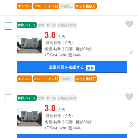
2階以上
エアコン
バス・トイレ別
ネット接続可
賃貸アパート
学割
女子割
合格前予約可
3.8
万円
(管理費等：0円)
函館本線/手稲駅 徒歩36分
1DK/24.32m²/築24年
空室状況を確認する
無料
2階以上
エアコン
バス・トイレ別
ネット接続可
賃貸アパート
学割
女子割
合格前予約可
3.8
万円
(管理費等：0円)
函館本線/手稲駅 徒歩36分
1DK/24.32m²/築24年