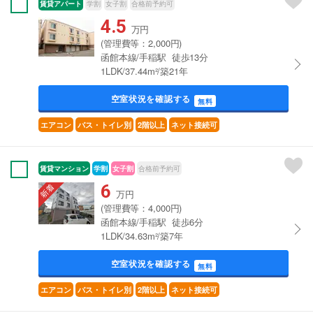
賃貸アパート
学割
女子割
合格前予約可
4.5
万円
(管理費等：2,000円)
函館本線/手稲駅 徒歩13分
1LDK/37.44m²/築21年
空室状況を確認する
無料
エアコン
バス・トイレ別
2階以上
ネット接続可
賃貸マンション
学割
女子割
合格前予約可
6
万円
(管理費等：4,000円)
函館本線/手稲駅 徒歩6分
1LDK/34.63m²/築7年
空室状況を確認する
無料
エアコン
バス・トイレ別
2階以上
ネット接続可