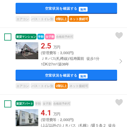
空室状況を確認する
無料
エアコン
バス・トイレ別
2階以上
ネット接続可
賃貸マンション
学割
女子割
合格前予約可
2.5
万円
(管理費等：3,000円)
ＪＲバス(札樽線)/稲寿園前 徒歩1分
1DK/27m²/築36年
空室状況を確認する
無料
エアコン
バス・トイレ別
ネット接続可
2階以上
賃貸アパート
学割
女子割
合格前予約可
4.1
万円
(管理費等：2,000円)
(上記以外の)ＪＲバス（札幌）/曙５条２ 徒歩