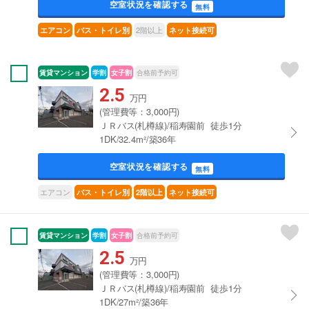
空室状況を確認する
無料
2階以上
エアコン
バス・トイレ別
ネット接続可
賃貸マンション
学割
女子割
合格前予約可
2.5
万円
(管理費等：3,000円)
ＪＲバス(札樽線)/稲寿園前 徒歩1分
1DK/32.4m²/築36年
空室状況を確認する
無料
エアコン
バス・トイレ別
2階以上
ネット接続可
賃貸マンション
学割
女子割
合格前予約可
2.5
万円
(管理費等：3,000円)
ＪＲバス(札樽線)/稲寿園前 徒歩1分
1DK/27m²/築36年