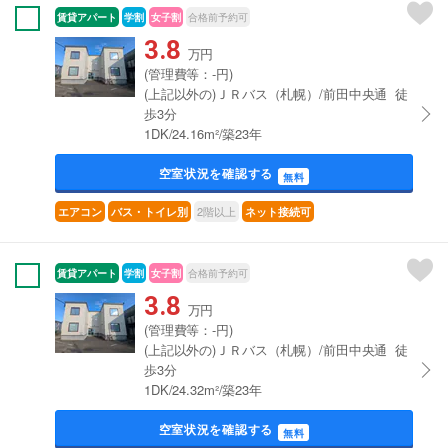
賃貸アパート
学割
女子割
合格前予約可
3.8
万円
(管理費等：-円)
(上記以外の)ＪＲバス（札幌）/前田中央通 徒
歩3分
1DK/24.16m²/築23年
空室状況を確認する
無料
2階以上
エアコン
バス・トイレ別
ネット接続可
賃貸アパート
学割
女子割
合格前予約可
3.8
万円
(管理費等：-円)
(上記以外の)ＪＲバス（札幌）/前田中央通 徒
歩3分
1DK/24.32m²/築23年
空室状況を確認する
無料