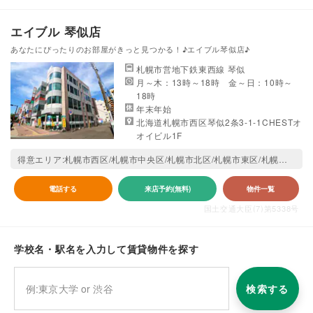
エイブル 琴似店
あなたにぴったりのお部屋がきっと見つかる！♪エイブル琴似店♪
札幌市営地下鉄東西線 琴似
月～木：13時～18時 金～日：10時～
18時
年末年始
北海道札幌市西区琴似2条3-1-1CHESTオ
オイビル1F
得意エリア:札幌市西区/札幌市中央区/札幌市北区/札幌市東区/札幌市手稲区
電話する
来店予約(無料)
物件一覧
国土交通大臣(7)第5338号
学校名・駅名を入力して賃貸物件を探す
検索する