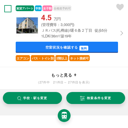
賃貸アパート
学割
女子割
合格前予約可
4.5
万円
(管理費等：3,000円)
ＪＲバス(札樽線)/曙６条２丁目 徒歩5分
1LDK/36m²/築19年
空室状況を確認する
無料
エアコン
バス・トイレ別
2階以上
ネット接続可
もっと見る
(27件中 21件目～ 27件目を表示)
学校・駅を変更
検索条件を変更