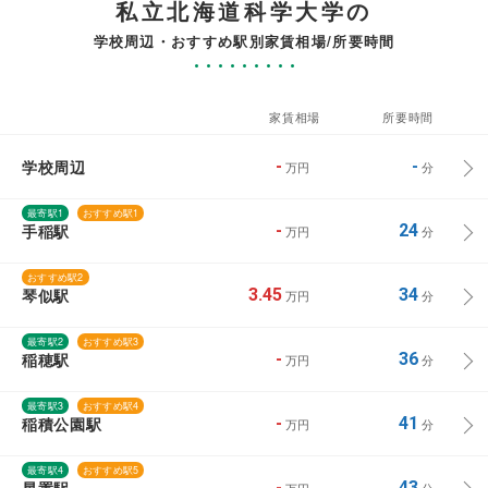
私立北海道科学大学の
学校周辺・おすすめ駅別家賃相場/所要時間
家賃相場
所要時間
学校周辺
-
-
万円
分
最寄駅1
おすすめ駅1
手稲駅
-
24
万円
分
おすすめ駅2
琴似駅
3.45
34
万円
分
最寄駅2
おすすめ駅3
稲穂駅
-
36
万円
分
最寄駅3
おすすめ駅4
稲積公園駅
-
41
万円
分
最寄駅4
おすすめ駅5
星置駅
-
43
万円
分