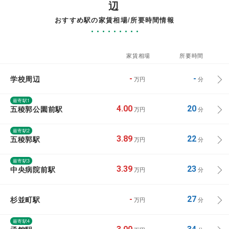
辺
おすすめ駅の家賃相場/所要時間情報
家賃相場
所要時間
学校周辺
-
-
万円
分
最寄駅1
五稜郭公園前駅
4.00
20
万円
分
最寄駅2
五稜郭駅
3.89
22
万円
分
最寄駅3
中央病院前駅
3.39
23
万円
分
杉並町駅
-
27
万円
分
最寄駅4