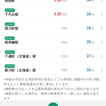
函館駅
3.00
34
万円
分
最寄駅5
千代台駅
3.35
24
万円
分
最寄駅6
堀川町駅
-
24
万円
分
最寄駅7
昭和橋駅
-
25
万円
分
最寄駅8
千歳町（北海道）駅
-
27
万円
分
最寄駅9
新川町（北海道）駅
-
33
万円
分
※学校が存在する市区町村の現在エイブルWEBに掲載中の1R/1K物
件をもとに家賃相場を計算し算出しています。
※物件数が少ないときは家賃相場の算出ができない場合があります
※相場の絞りこみ条件は、物件の検索条件と一致しない場合があり
ます