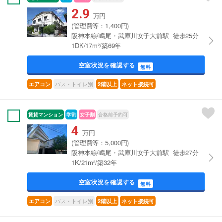
2.9
万円
(管理費等：1,400円)
阪神本線/鳴尾・武庫川女子大前駅 徒歩25分
1DK/17m²/築69年
空室状況を確認する
無料
バス・トイレ別
エアコン
2階以上
ネット接続可
賃貸マンション
学割
女子割
合格前予約可
4
万円
(管理費等：5,000円)
阪神本線/鳴尾・武庫川女子大前駅 徒歩27分
1K/21m²/築32年
空室状況を確認する
無料
バス・トイレ別
エアコン
2階以上
ネット接続可