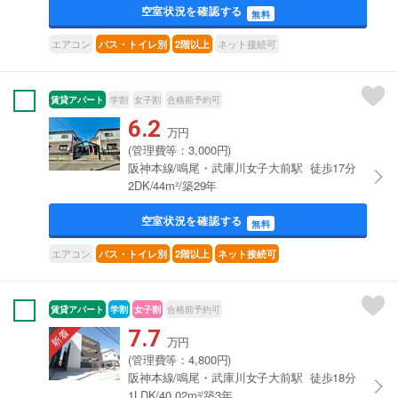
空室状況を確認する
無料
エアコン
ネット接続可
バス・トイレ別
2階以上
賃貸アパート
学割
女子割
合格前予約可
6.2
万円
(管理費等：3,000円)
阪神本線/鳴尾・武庫川女子大前駅 徒歩17分
2DK/44m²/築29年
空室状況を確認する
無料
エアコン
バス・トイレ別
2階以上
ネット接続可
賃貸アパート
学割
女子割
合格前予約可
7.7
万円
(管理費等：4,800円)
阪神本線/鳴尾・武庫川女子大前駅 徒歩18分
1LDK/40.02m²/築3年