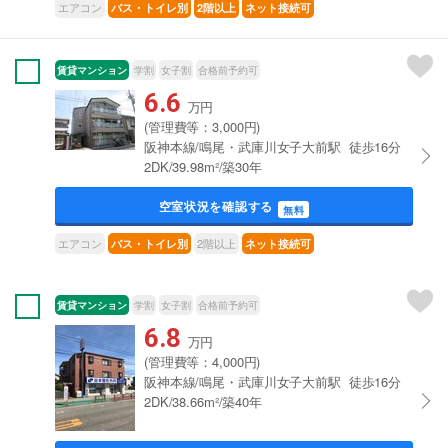
エアコン
バス・トイレ別
2階以上
ネット接続可
賃貸マンション
学割
女子割
合格前予約可
6.6
万円
(管理費等：3,000円)
阪神本線/鳴尾・武庫川女子大前駅 徒歩16分
2DK/39.98m²/築30年
空室状況を確認する
無料
エアコン
2階以上
バス・トイレ別
ネット接続可
賃貸マンション
学割
女子割
合格前予約可
6.8
万円
(管理費等：4,000円)
阪神本線/鳴尾・武庫川女子大前駅 徒歩16分
2DK/38.66m²/築40年