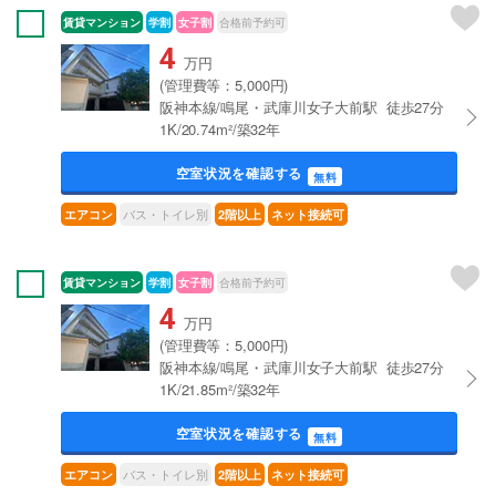
賃貸マンション
学割
女子割
合格前予約可
4
万円
(管理費等：5,000円)
阪神本線/鳴尾・武庫川女子大前駅 徒歩27分
1K/20.74m²/築32年
空室状況を確認する
無料
バス・トイレ別
エアコン
2階以上
ネット接続可
賃貸マンション
学割
女子割
合格前予約可
4
万円
(管理費等：5,000円)
阪神本線/鳴尾・武庫川女子大前駅 徒歩27分
1K/21.85m²/築32年
空室状況を確認する
無料
バス・トイレ別
エアコン
2階以上
ネット接続可