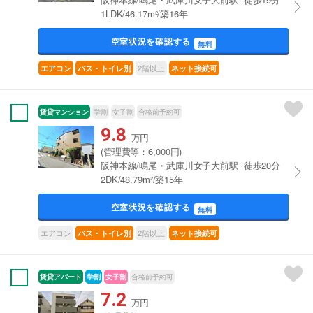
1LDK/46.17m²/築16年
空室状況を確認する
無料
2階以上
エアコン
バス・トイレ別
ネット接続可
賃貸マンション
学割
女子割
合格前予約可
9.8
万円
(管理費等：6,000円)
阪神本線/鳴尾・武庫川女子大前駅 徒歩20分
2DK/48.79m²/築15年
空室状況を確認する
無料
エアコン
2階以上
バス・トイレ別
ネット接続可
賃貸アパート
学割
女子割
合格前予約可
7.2
万円