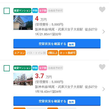
賃貸マンション
学割
女子割
合格前予約可
4
万円
(管理費等：5,000円)
阪神本線/鳴尾・武庫川女子大前駅 徒歩27分
1K/21.85m²/築32年
空室状況を確認する
無料
バス・トイレ別
エアコン
2階以上
ネット接続可
賃貸マンション
学割
女子割
合格前予約可
3.7
万円
(管理費等：5,000円)
阪神本線/鳴尾・武庫川女子大前駅 徒歩27分
1R/19.43m²/築34年
空室状況を確認する
無料