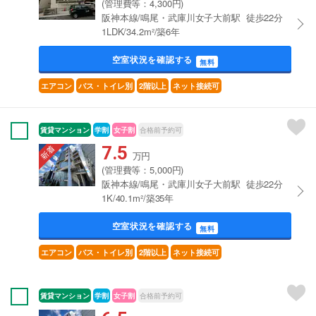
(管理費等：4,300円)
阪神本線/鳴尾・武庫川女子大前駅 徒歩22分
1LDK/34.2m²/築6年
空室状況を確認する
無料
エアコン
バス・トイレ別
2階以上
ネット接続可
賃貸マンション
学割
女子割
合格前予約可
7.5
万円
(管理費等：5,000円)
阪神本線/鳴尾・武庫川女子大前駅 徒歩22分
1K/40.1m²/築35年
空室状況を確認する
無料
エアコン
バス・トイレ別
2階以上
ネット接続可
賃貸マンション
学割
女子割
合格前予約可