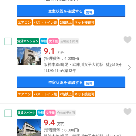
空室状況を確認する
無料
エアコン
バス・トイレ別
2階以上
ネット接続可
賃貸マンション
学割
女子割
合格前予約可
9.1
万円
(管理費等：4,000円)
阪神本線/鳴尾・武庫川女子大前駅 徒歩19分
1LDK/41m²/築13年
空室状況を確認する
無料
エアコン
バス・トイレ別
2階以上
ネット接続可
賃貸アパート
学割
女子割
合格前予約可
9.4
万円
(管理費等：6,000円)
阪神本線/鳴尾・武庫川女子大前駅 徒歩19分