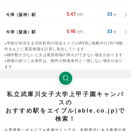
今津（阪神）駅
5.47
33
万円
分
今津（阪急）駅
5.95
33
万円
分
※学校が存在する市区町村の現在エイブルWEBに掲載中の1R/1K物
件をもとに家賃相場を計算し算出しています。
※物件数が少ないときは家賃相場の算出ができない場合があります
※相場の絞りこみ条件は、物件の検索条件と一致しない場合があり
ます
私立武庫川女子大学上甲子園キャンパ
スの
おすすめ駅をエイブル(able.co.jp)で
検索！
お部屋探しのエイブル本体サイトでは、各駅周辺にある最新の賃