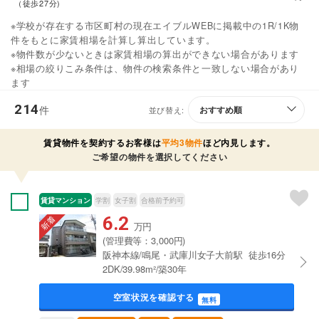
（徒歩27分)
※学校が存在する市区町村の現在エイブルWEBに掲載中の1R/1K物
件をもとに家賃相場を計算し算出しています。
※物件数が少ないときは家賃相場の算出ができない場合があります
※相場の絞りこみ条件は、物件の検索条件と一致しない場合があり
ます
214
件
並び替え:
賃貸物件を契約するお客様は
平均3物件
ほど内見します。
ご希望の物件を選択してください
賃貸マンション
学割
女子割
合格前予約可
6.2
万円
(管理費等：3,000円)
阪神本線/鳴尾・武庫川女子大前駅 徒歩16分
2DK/39.98m²/築30年
空室状況を確認する
無料