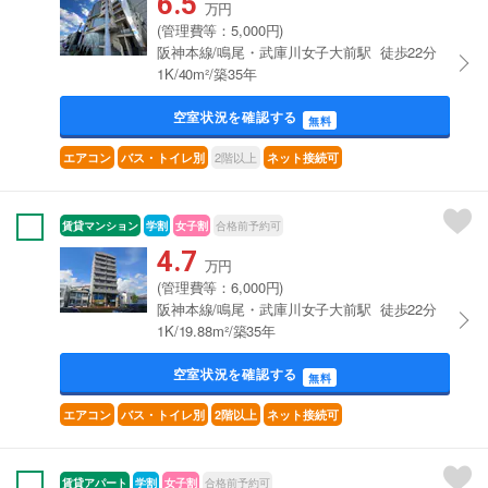
6.5
万円
(管理費等：5,000円)
阪神本線/鳴尾・武庫川女子大前駅 徒歩22分
1K/40m²/築35年
空室状況を確認する
無料
2階以上
エアコン
バス・トイレ別
ネット接続可
賃貸マンション
学割
女子割
合格前予約可
4.7
万円
(管理費等：6,000円)
阪神本線/鳴尾・武庫川女子大前駅 徒歩22分
1K/19.88m²/築35年
空室状況を確認する
無料
エアコン
バス・トイレ別
2階以上
ネット接続可
賃貸アパート
学割
女子割
合格前予約可