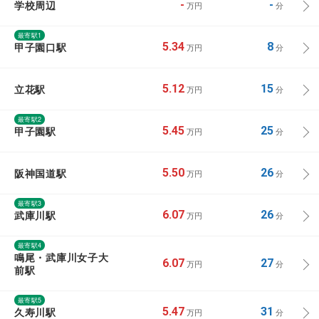
学校周辺
-
-
万円
分
最寄駅1
甲子園口駅
5.34
8
万円
分
立花駅
5.12
15
万円
分
最寄駅2
甲子園駅
5.45
25
万円
分
阪神国道駅
5.50
26
万円
分
最寄駅3
武庫川駅
6.07
26
万円
分
最寄駅4
鳴尾・武庫川女子大
6.07
27
万円
分
前駅
最寄駅5
久寿川駅
5.47
31
万円
分