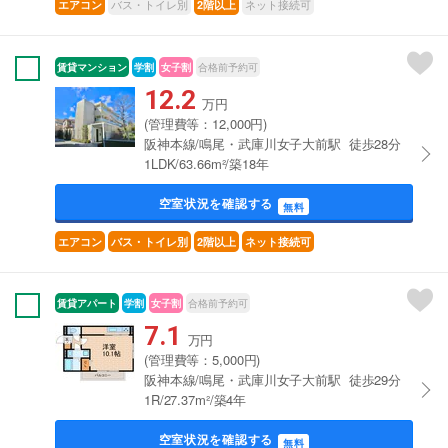
バス・トイレ別
ネット接続可
エアコン
2階以上
賃貸マンション
学割
女子割
合格前予約可
12.2
万円
(管理費等：12,000円)
阪神本線/鳴尾・武庫川女子大前駅 徒歩28分
1LDK/63.66m²/築18年
空室状況を確認する
無料
エアコン
バス・トイレ別
2階以上
ネット接続可
賃貸アパート
学割
女子割
合格前予約可
7.1
万円
(管理費等：5,000円)
阪神本線/鳴尾・武庫川女子大前駅 徒歩29分
1R/27.37m²/築4年
空室状況を確認する
無料