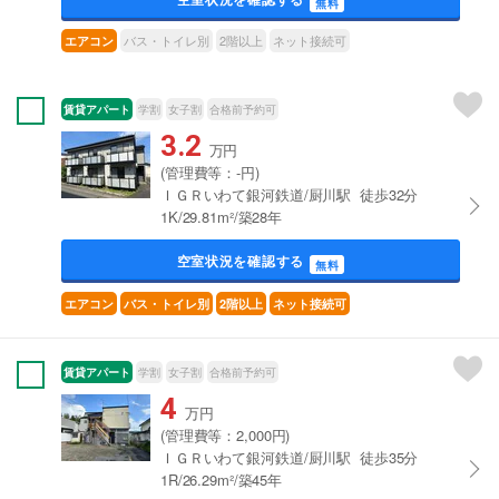
無料
バス・トイレ別
2階以上
ネット接続可
エアコン
賃貸アパート
学割
女子割
合格前予約可
3.2
万円
(管理費等：-円)
ＩＧＲいわて銀河鉄道/厨川駅 徒歩32分
1K/29.81m²/築28年
空室状況を確認する
無料
エアコン
バス・トイレ別
2階以上
ネット接続可
賃貸アパート
学割
女子割
合格前予約可
4
万円
(管理費等：2,000円)
ＩＧＲいわて銀河鉄道/厨川駅 徒歩35分
1R/26.29m²/築45年