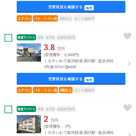
空室状況を確認する
無料
2階以上
ネット接続可
エアコン
バス・トイレ別
賃貸アパート
学割
女子割
合格前予約可
3.8
万円
(管理費等：2,000円)
ＩＧＲいわて銀河鉄道/厨川駅 徒歩35分
1R/28.57m²/築45年
空室状況を確認する
無料
ネット接続可
エアコン
バス・トイレ別
2階以上
賃貸アパート
学割
女子割
合格前予約可
2
万円
(管理費等：-円)
ＩＧＲいわて銀河鉄道/厨川駅 徒歩38分