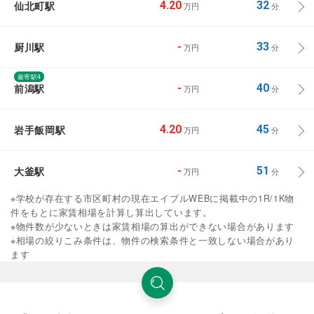
仙北町駅
4.20
32
万円
分
厨川駅
-
33
万円
分
最寄駅4
前潟駅
-
40
万円
分
岩手飯岡駅
4.20
45
万円
分
大釜駅
-
51
万円
分
※学校が存在する市区町村の現在エイブルWEBに掲載中の1R/1K物
件をもとに家賃相場を計算し算出しています。
※物件数が少ないときは家賃相場の算出ができない場合があります
※相場の絞りこみ条件は、物件の検索条件と一致しない場合があり
ます