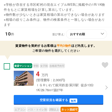
※学校が存在する市区町村の現在エイブルWEBに掲載中の1R/1K物
件をもとに家賃相場を計算し算出しています。
※物件数が少ないときは家賃相場の算出ができない場合があります
※相場の絞りこみ条件は、物件の検索条件と一致しない場合があり
ます
10
件
並び替え:
賃貸物件を契約するお客様は
平均3物件
ほど内見します。
ご希望の物件を選択してください
賃貸マンション
学割
女子割
合格前予約可
4
万円
(管理費等：2,000円)
ＩＧＲいわて銀河鉄道/厨川駅 徒歩13分
1K/29.76m²/築27年
空室状況を確認する
無料
エアコン
バス・トイレ別
2階以上
ネット接続可