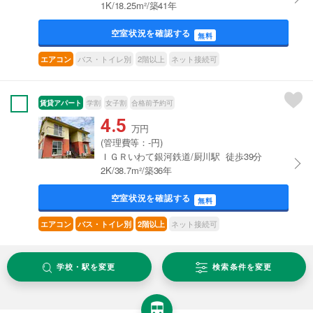
1K/18.25m²/築41年
空室状況を確認する
無料
バス・トイレ別
2階以上
ネット接続可
エアコン
賃貸アパート
学割
女子割
合格前予約可
4.5
万円
(管理費等：-円)
ＩＧＲいわて銀河鉄道/厨川駅 徒歩39分
2K/38.7m²/築36年
空室状況を確認する
無料
ネット接続可
エアコン
バス・トイレ別
2階以上
学校・駅を変更
検索条件を変更