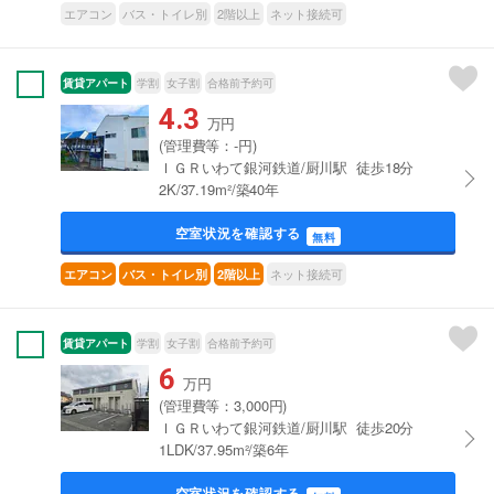
エアコン
バス・トイレ別
2階以上
ネット接続可
賃貸アパート
学割
女子割
合格前予約可
4.3
万円
(管理費等：-円)
ＩＧＲいわて銀河鉄道/厨川駅 徒歩18分
2K/37.19m²/築40年
空室状況を確認する
無料
ネット接続可
エアコン
バス・トイレ別
2階以上
賃貸アパート
学割
女子割
合格前予約可
6
万円
(管理費等：3,000円)
ＩＧＲいわて銀河鉄道/厨川駅 徒歩20分
1LDK/37.95m²/築6年
空室状況を確認する