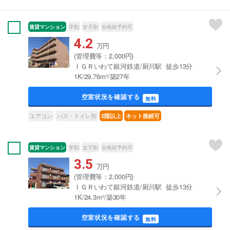
賃貸マンション
学割
女子割
合格前予約可
4.2
万円
(管理費等：2,000円)
ＩＧＲいわて銀河鉄道/厨川駅 徒歩13分
1K/29.76m²/築27年
空室状況を確認する
無料
エアコン
バス・トイレ別
2階以上
ネット接続可
賃貸マンション
学割
女子割
合格前予約可
3.5
万円
(管理費等：2,000円)
ＩＧＲいわて銀河鉄道/厨川駅 徒歩13分
1K/24.3m²/築30年
空室状況を確認する
無料