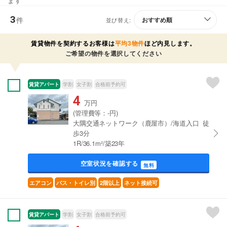
ます
3
件
並び替え:
賃貸物件を契約するお客様は
平均3物件
ほど内見します。
ご希望の物件を選択してください
賃貸アパート
学割
女子割
合格前予約可
4
万円
(管理費等：-円)
大隅交通ネットワーク（鹿屋市）/海道入口 徒
歩3分
1R/36.1m²/築23年
空室状況を確認する
無料
エアコン
バス・トイレ別
2階以上
ネット接続可
賃貸アパート
学割
女子割
合格前予約可