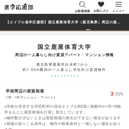
お気に入り
メニュー
お部屋検索
【エイブル進学応援部】国立鹿屋体育大学（鹿児島県）周辺の賃貸を探す｜学生・大学生の一人暮らし向け賃貸マンション・アパート
国立鹿屋体育大学
周辺の一人暮らし向け賃貸アパート・マンション情報
鹿児島県鹿屋市白水町1から、
約1.5km圏内の一人暮らし学生向け賃貸物件
学校周辺の家賃相場
3
万円
(1R・1K/マンション・アパート)
※学校が存在する市区町村の現在エイブルWEBに掲載中の1R/1K物
件をもとに家賃相場を計算し算出しています。
※物件数が少ないときは家賃相場の算出ができない場合があります
※相場の絞りこみ条件は、物件の検索条件と一致しない場合があり