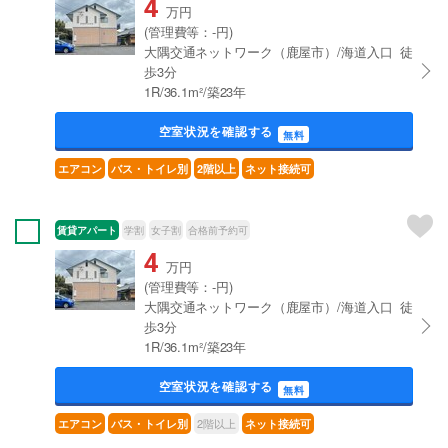
4
万円
(管理費等：-円)
大隅交通ネットワーク（鹿屋市）/海道入口 徒
歩3分
1R/36.1m²/築23年
空室状況を確認する
無料
エアコン
バス・トイレ別
2階以上
ネット接続可
賃貸アパート
学割
女子割
合格前予約可
4
万円
(管理費等：-円)
大隅交通ネットワーク（鹿屋市）/海道入口 徒
歩3分
1R/36.1m²/築23年
空室状況を確認する
無料
2階以上
エアコン
バス・トイレ別
ネット接続可