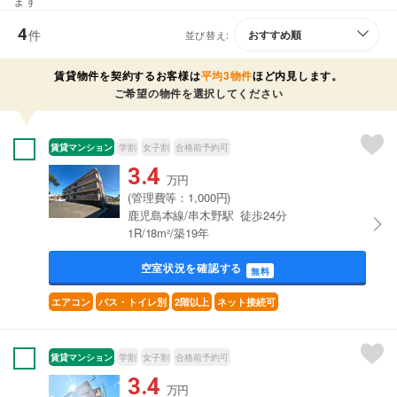
ます
4
件
並び替え:
賃貸物件を契約するお客様は
平均3物件
ほど内見します。
ご希望の物件を選択してください
賃貸マンション
学割
女子割
合格前予約可
3.4
万円
(管理費等：1,000円)
鹿児島本線/串木野駅 徒歩24分
1R/18m²/築19年
空室状況を確認する
無料
エアコン
バス・トイレ別
2階以上
ネット接続可
賃貸マンション
学割
女子割
合格前予約可
3.4
万円