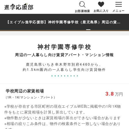
お気に入り
メニュー
お部屋検索
【エイブル進学応援部】神村学園専修学校（鹿児島県）周辺の賃貸を探す｜学生・大学生の一人暮らし向け賃貸マンション・アパート
神村学園専修学校
周辺の一人暮らし向け賃貸アパート・マンション情報
鹿児島県いちき串木野市別府4460から、
約1.5km圏内の一人暮らし学生向け賃貸物件
学校周辺の家賃相場
3.8
万円
(1R・1K/マンション・アパート)
※学校が存在する市区町村の現在エイブルWEBに掲載中の1R/1K物
件をもとに家賃相場を計算し算出しています。
※物件数が少ないときは家賃相場の算出ができない場合があります
※相場の絞りこみ条件は、物件の検索条件と一致しない場合があり