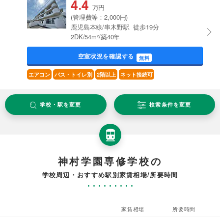
4.4
万円
(管理費等：2,000円)
鹿児島本線/串木野駅 徒歩19分
2DK/54m²/築40年
空室状況を確認する
無料
エアコン
バス・トイレ別
2階以上
ネット接続可
学校・駅を変更
検索条件を変更
神村学園専修学校の
学校周辺・おすすめ駅別家賃相場/所要時間
家賃相場
所要時間