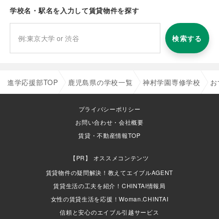
学校名・駅名を入力して賃貸物件を探す
検索する
進学応援部TOP
鹿児島県の学校一覧
神村学園専修学校
お
プライバシーポリシー
お問い合わせ・会社概要
賃貸・不動産情報TOP
オススメコンテンツ
賃貸物件の疑問解決！教えてエイブルAGENT
賃貸生活の工夫を紹介！CHINTAI情報局
女性の賃貸生活を応援！Woman.CHINTAI
信頼と安心のエイブル引越サービス