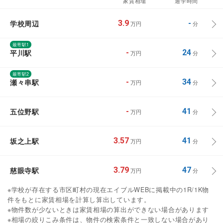
家賃相場
通学時間
学校周辺
3.9
-
万円
分
最寄駅1
平川駅
-
24
万円
分
最寄駅2
瀬々串駅
-
34
万円
分
五位野駅
-
41
万円
分
坂之上駅
3.57
41
万円
分
慈眼寺駅
3.79
47
万円
分
※学校が存在する市区町村の現在エイブルWEBに掲載中の1R/1K物
件をもとに家賃相場を計算し算出しています。
※物件数が少ないときは家賃相場の算出ができない場合があります
※相場の絞りこみ条件は、物件の検索条件と一致しない場合があり