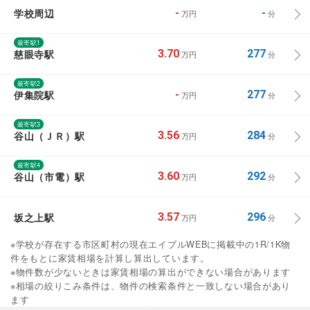
学校周辺
-
-
万円
分
最寄駅1
慈眼寺駅
3.70
277
万円
分
最寄駅2
伊集院駅
-
277
万円
分
最寄駅3
谷山（ＪＲ）駅
3.56
284
万円
分
最寄駅4
谷山（市電）駅
3.60
292
万円
分
坂之上駅
3.57
296
万円
分
※学校が存在する市区町村の現在エイブルWEBに掲載中の1R/1K物
件をもとに家賃相場を計算し算出しています。
※物件数が少ないときは家賃相場の算出ができない場合があります
※相場の絞りこみ条件は、物件の検索条件と一致しない場合があり
ます