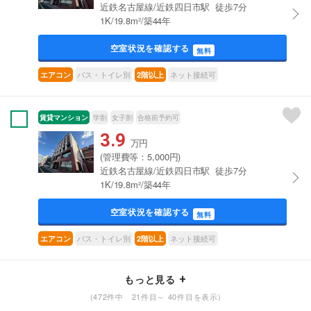
近鉄名古屋線/近鉄四日市駅 徒歩7分
1K/19.8m²/築44年
空室状況を確認する
無料
バス・トイレ別
ネット接続可
エアコン
2階以上
賃貸マンション
学割
女子割
合格前予約可
3.9
万円
(管理費等：5,000円)
近鉄名古屋線/近鉄四日市駅 徒歩7分
1K/19.8m²/築44年
空室状況を確認する
無料
バス・トイレ別
ネット接続可
エアコン
2階以上
もっと見る
(472件中 21件目～ 40件目を表示)