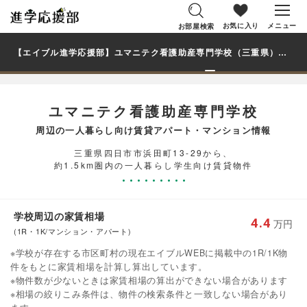
お気に入り
メニュー
お部屋検索
【エイブル進学応援部】ユマニテク看護助産専門学校（三重県）周辺の賃貸を探す｜学生・大学生の一人暮らし向け賃貸マンション・アパート
ユマニテク看護助産専門学校
周辺の一人暮らし向け賃貸アパート・マンション情報
三重県四日市市浜田町13-29から、
約1.5km圏内の一人暮らし学生向け賃貸物件
学校周辺の家賃相場
4.4
万円
(1R・1K/マンション・アパート)
※学校が存在する市区町村の現在エイブルWEBに掲載中の1R/1K物
件をもとに家賃相場を計算し算出しています。
※物件数が少ないときは家賃相場の算出ができない場合があります
※相場の絞りこみ条件は、物件の検索条件と一致しない場合があり