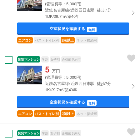
(管理費等：5,000円)
近鉄名古屋線/近鉄四日市駅 徒歩7分
1DK/29.7m²/築40年
空室状況を確認する
無料
バス・トイレ別
ネット接続可
エアコン
2階以上
賃貸マンション
学割
女子割
合格前予約可
5
万円
(管理費等：5,000円)
近鉄名古屋線/近鉄四日市駅 徒歩7分
1K/29.7m²/築40年
空室状況を確認する
無料
ネット接続可
エアコン
バス・トイレ別
2階以上
賃貸マンション
学割
女子割
合格前予約可