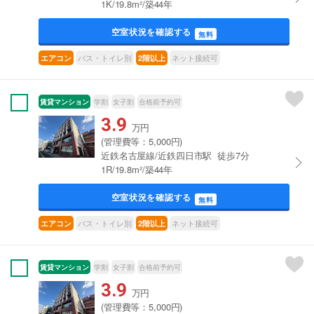
1K/19.8m²/築44年
空室状況を確認する
無料
バス・トイレ別
ネット接続可
エアコン
2階以上
賃貸マンション
学割
女子割
合格前予約可
3.9
万円
(管理費等：5,000円)
近鉄名古屋線/近鉄四日市駅 徒歩7分
1R/19.8m²/築44年
空室状況を確認する
無料
バス・トイレ別
ネット接続可
エアコン
2階以上
賃貸マンション
学割
女子割
合格前予約可
3.9
万円
(管理費等：5,000円)