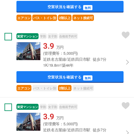
空室状況を確認する
無料
エアコン
バス・トイレ別
2階以上
ネット接続可
賃貸マンション
学割
女子割
合格前予約可
3.9
万円
(管理費等：5,000円)
近鉄名古屋線/近鉄四日市駅 徒歩7分
1K/19.8m²/築44年
空室状況を確認する
無料
バス・トイレ別
ネット接続可
エアコン
2階以上
賃貸マンション
学割
女子割
合格前予約可
3.9
万円
(管理費等：5,000円)
近鉄名古屋線/近鉄四日市駅 徒歩7分