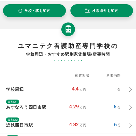
学校・駅を変更
検索条件を変更
ユマニテク看護助産専門学校の
学校周辺・おすすめ駅別家賃相場/所要時間
家賃相場
所要時間
学校周辺
4.4
-
万円
分
最寄駅1
あすなろう四日市駅
4.29
5
万円
分
最寄駅2
近鉄四日市駅
4.82
6
万円
分