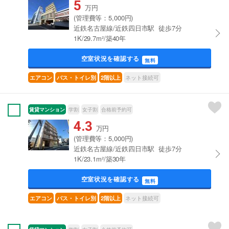
5
万円
(管理費等：5,000円)
近鉄名古屋線/近鉄四日市駅 徒歩7分
1K/29.7m²/築40年
空室状況を確認する
無料
ネット接続可
エアコン
バス・トイレ別
2階以上
賃貸マンション
学割
女子割
合格前予約可
4.3
万円
(管理費等：5,000円)
近鉄名古屋線/近鉄四日市駅 徒歩7分
1K/23.1m²/築30年
空室状況を確認する
無料
ネット接続可
エアコン
バス・トイレ別
2階以上