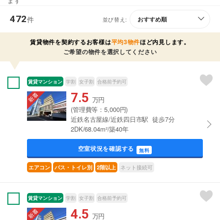
ます
472
件
並び替え:
賃貸物件を契約するお客様は
平均3物件
ほど内見します。
ご希望の物件を選択してください
賃貸マンション
学割
女子割
合格前予約可
7.5
万円
(管理費等：5,000円)
近鉄名古屋線/近鉄四日市駅 徒歩7分
2DK/68.04m²/築40年
空室状況を確認する
無料
ネット接続可
エアコン
バス・トイレ別
2階以上
賃貸マンション
学割
女子割
合格前予約可
4.5
万円