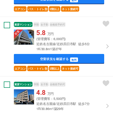
無料
エアコン
バス・トイレ別
2階以上
ネット接続可
賃貸マンション
学割
女子割
合格前予約可
5.8
万円
(管理費等：6,000円)
近鉄名古屋線/近鉄四日市駅 徒歩5分
1K/30.8m²/築27年
空室状況を確認する
無料
エアコン
バス・トイレ別
2階以上
ネット接続可
賃貸マンション
学割
女子割
合格前予約可
4.8
万円
(管理費等：5,500円)
近鉄名古屋線/近鉄四日市駅 徒歩7分
1R/30.86m²/築29年