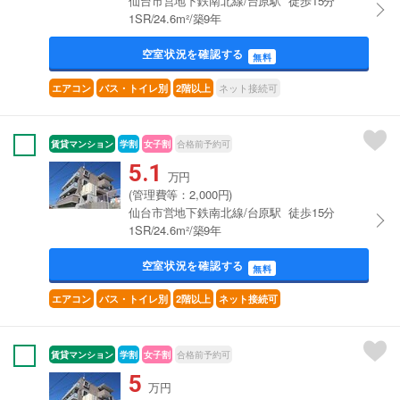
仙台市営地下鉄南北線/台原駅 徒歩15分
1SR/24.6m²/築9年
空室状況を確認する
無料
ネット接続可
エアコン
バス・トイレ別
2階以上
賃貸マンション
学割
女子割
合格前予約可
5.1
万円
(管理費等：2,000円)
仙台市営地下鉄南北線/台原駅 徒歩15分
1SR/24.6m²/築9年
空室状況を確認する
無料
エアコン
バス・トイレ別
2階以上
ネット接続可
賃貸マンション
学割
女子割
合格前予約可
5
万円