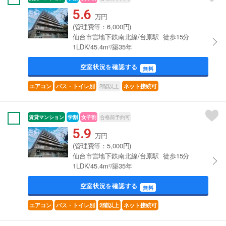
5.6
万円
(管理費等：6,000円)
仙台市営地下鉄南北線/台原駅 徒歩15分
1LDK/45.4m²/築35年
空室状況を確認する
無料
2階以上
エアコン
バス・トイレ別
ネット接続可
賃貸マンション
学割
女子割
合格前予約可
5.9
万円
(管理費等：5,000円)
仙台市営地下鉄南北線/台原駅 徒歩15分
1LDK/45.4m²/築35年
空室状況を確認する
無料
エアコン
バス・トイレ別
2階以上
ネット接続可