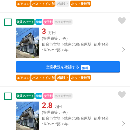
2階以上
エアコン
バス・トイレ別
ネット接続可
賃貸アパート
学割
女子割
合格前予約可
3
万円
(管理費等：-円)
仙台市営地下鉄南北線/台原駅 徒歩14分
1K/19m²/築36年
空室状況を確認する
無料
エアコン
バス・トイレ別
2階以上
ネット接続可
賃貸アパート
学割
女子割
合格前予約可
2.8
万円
(管理費等：-円)
仙台市営地下鉄南北線/台原駅 徒歩14分
1K/19m²/築36年