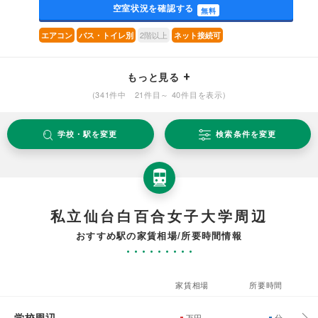
空室状況を確認する
無料
2階以上
エアコン
バス・トイレ別
ネット接続可
もっと見る
(341件中 21件目～ 40件目を表示)
学校・駅を変更
検索条件を変更
私立仙台白百合女子大学周辺
おすすめ駅の家賃相場/所要時間情報
家賃相場
所要時間
学校周辺
-
-
万円
分