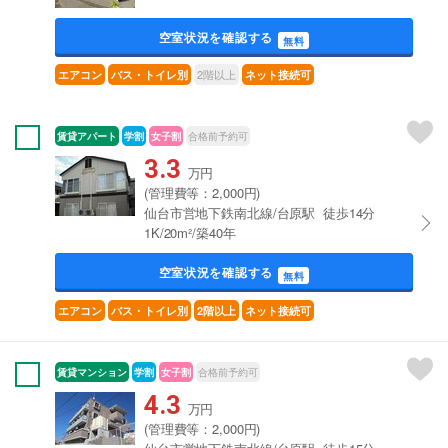
空室状況を確認する
無料
2階以上
エアコン
バス・トイレ別
ネット接続可
賃貸アパート
学割
女子割
合格前予約可
3.3
万円
(管理費等：2,000円)
仙台市営地下鉄南北線/台原駅 徒歩14分
1K/20m²/築40年
空室状況を確認する
無料
エアコン
バス・トイレ別
2階以上
ネット接続可
賃貸マンション
学割
女子割
合格前予約可
4.3
万円
(管理費等：2,000円)