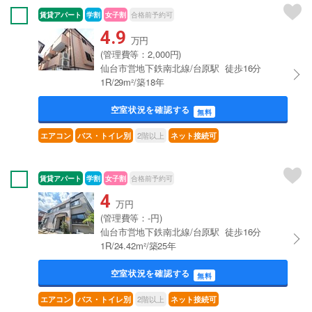
賃貸アパート
学割
女子割
合格前予約可
4.9
万円
(管理費等：2,000円)
仙台市営地下鉄南北線/台原駅 徒歩16分
1R/29m²/築18年
空室状況を確認する
無料
2階以上
エアコン
バス・トイレ別
ネット接続可
賃貸アパート
学割
女子割
合格前予約可
4
万円
(管理費等：-円)
仙台市営地下鉄南北線/台原駅 徒歩16分
1R/24.42m²/築25年
空室状況を確認する
無料
2階以上
エアコン
バス・トイレ別
ネット接続可