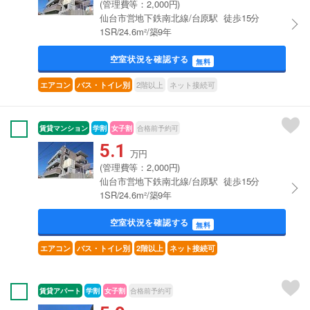
(管理費等：2,000円)
仙台市営地下鉄南北線/台原駅 徒歩15分
1SR/24.6m²/築9年
空室状況を確認する
無料
2階以上
ネット接続可
エアコン
バス・トイレ別
賃貸マンション
学割
女子割
合格前予約可
5.1
万円
(管理費等：2,000円)
仙台市営地下鉄南北線/台原駅 徒歩15分
1SR/24.6m²/築9年
空室状況を確認する
無料
エアコン
バス・トイレ別
2階以上
ネット接続可
賃貸アパート
学割
女子割
合格前予約可