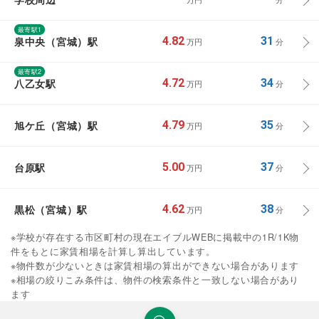
最寄駅1
泉中央（宮城）駅
4.82
31
万円
分
最寄駅2
八乙女駅
4.72
34
万円
分
旭ケ丘（宮城）駅
4.79
35
万円
分
台原駅
5.00
37
万円
分
黒松（宮城）駅
4.62
38
万円
分
※学校が存在する市区町村の現在エイブルWEBに掲載中の1R/1K物
件をもとに家賃相場を計算し算出しています。
※物件数が少ないときは家賃相場の算出ができない場合があります
※相場の絞りこみ条件は、物件の検索条件と一致しない場合があり
ます