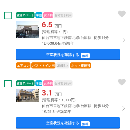
賃貸アパート
学割
女子割
合格前予約可
6.5
万円
(管理費等：-円)
仙台市営地下鉄南北線/台原駅 徒歩14分
1DK/36.64m²/築9年
空室状況を確認する
無料
2階以上
エアコン
バス・トイレ別
ネット接続可
賃貸アパート
学割
女子割
合格前予約可
3.1
万円
(管理費等：1,000円)
仙台市営地下鉄南北線/台原駅 徒歩14分
1K/24.3m²/築32年
空室状況を確認する
無料