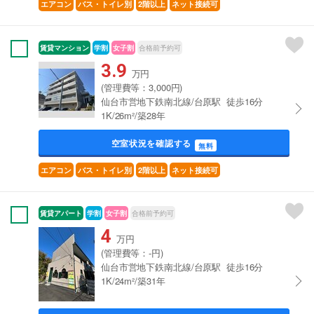
エアコン
バス・トイレ別
2階以上
ネット接続可
賃貸マンション
学割
女子割
合格前予約可
3.9
万円
(管理費等：3,000円)
仙台市営地下鉄南北線/台原駅 徒歩16分
1K/26m²/築28年
空室状況を確認する
無料
エアコン
バス・トイレ別
2階以上
ネット接続可
賃貸アパート
学割
女子割
合格前予約可
4
万円
(管理費等：-円)
仙台市営地下鉄南北線/台原駅 徒歩16分
1K/24m²/築31年