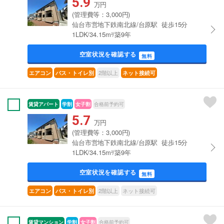
5.9
万円
(管理費等：3,000円)
仙台市営地下鉄南北線/台原駅 徒歩15分
1LDK/34.15m²/築9年
空室状況を確認する
無料
2階以上
エアコン
バス・トイレ別
ネット接続可
賃貸アパート
学割
女子割
合格前予約可
5.7
万円
(管理費等：3,000円)
仙台市営地下鉄南北線/台原駅 徒歩15分
1LDK/34.15m²/築9年
空室状況を確認する
無料
2階以上
ネット接続可
エアコン
バス・トイレ別
賃貸マンション
学割
女子割
合格前予約可