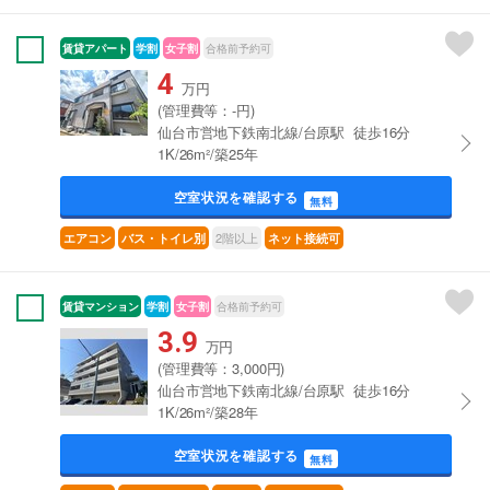
賃貸アパート
学割
女子割
合格前予約可
4
万円
(管理費等：-円)
仙台市営地下鉄南北線/台原駅 徒歩16分
1K/26m²/築25年
空室状況を確認する
無料
2階以上
エアコン
バス・トイレ別
ネット接続可
賃貸マンション
学割
女子割
合格前予約可
3.9
万円
(管理費等：3,000円)
仙台市営地下鉄南北線/台原駅 徒歩16分
1K/26m²/築28年
空室状況を確認する
無料