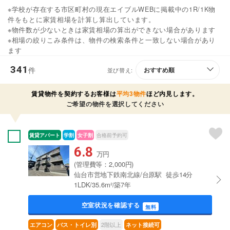
※学校が存在する市区町村の現在エイブルWEBに掲載中の1R/1K物
件をもとに家賃相場を計算し算出しています。
※物件数が少ないときは家賃相場の算出ができない場合があります
※相場の絞りこみ条件は、物件の検索条件と一致しない場合があり
ます
341
件
並び替え:
賃貸物件を契約するお客様は
平均3物件
ほど内見します。
ご希望の物件を選択してください
賃貸アパート
学割
女子割
合格前予約可
6.8
万円
(管理費等：2,000円)
仙台市営地下鉄南北線/台原駅 徒歩14分
1LDK/35.6m²/築7年
空室状況を確認する
無料
2階以上
エアコン
バス・トイレ別
ネット接続可