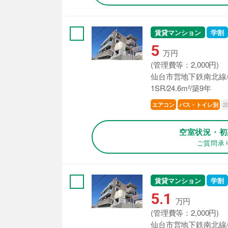
賃貸マンション
学割
5
万円
(管理費等：2,000円)
仙台市営地下鉄南北線/
1SR/24.6m²/築9年
2
エアコン
バス・トイレ別
空室状況・初
ご質問承
賃貸マンション
学割
5.1
万円
(管理費等：2,000円)
仙台市営地下鉄南北線/