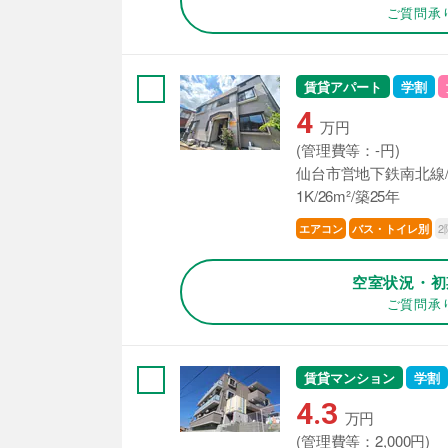
ご質問承
賃貸アパート
学割
4
万円
(管理費等：-円)
仙台市営地下鉄南北線/
1K/26m²/築25年
2
エアコン
バス・トイレ別
空室状況・初
ご質問承
賃貸マンション
学割
4.3
万円
(管理費等：2,000円)