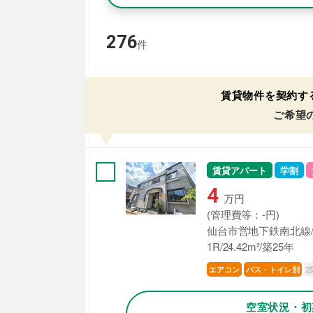
276
件
賃貸物件を契約す
ご希望
賃貸アパート
学割
4
万円
(管理費等：-円)
仙台市営地下鉄南北線/
1R/24.42m²/築25年
2
エアコン
バス・トイレ別
空室状況・初