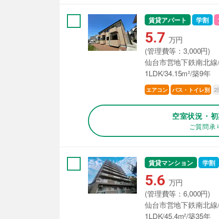
賃貸アパート
学割
5.7
万円
(管理費等：3,000円)
仙台市営地下鉄南北線/
1LDK/34.15m²/築9年
2
エアコン
バス・トイレ別
空室状況・初
ご質問承
賃貸マンション
学割
5.6
万円
(管理費等：6,000円)
仙台市営地下鉄南北線/
1LDK/45.4m²/築35年