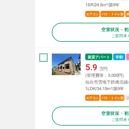
1SR/24.6m²/築9年
エアコン
バス・トイレ別
2
空室状況・初
ご質問承
賃貸アパート
学割
5.9
万円
(管理費等：3,000円)
仙台市営地下鉄南北線/
1LDK/34.15m²/築9年
2
エアコン
バス・トイレ別
空室状況・初
ご質問承