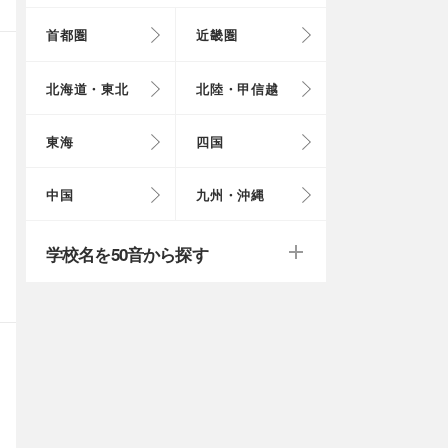
首都圏
近畿圏
東京都
大阪府
北海道
富山県
岐阜県
徳島県
鳥取県
福岡県
北海道・東北
北陸・甲信越
埼玉県
奈良県
岩手県
福井県
愛知県
愛媛県
岡山県
長崎県
東海
四国
茨城県
滋賀県
秋田県
山梨県
山口県
大分県
戻る
戻る
中国
九州・沖縄
群馬県
福島県
鹿児島県
戻る
戻る
戻る
戻る
戻る
戻る
学校名を50音から探す