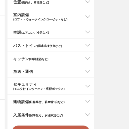
位置
(南向き、角部屋など)
室内設備
(ロフト・ウォークインクローゼットなど)
空調
(エアコン、冷房など)
バス・トイレ
(温水洗浄便座など)
キッチン
(IH調理器など)
放送・通信
セキュリティ
(モニタ付インターホン・宅配ボックス)
建物設備
(駐輪場付、駐車場1台など)
入居条件
(留学生可、女性限定など)