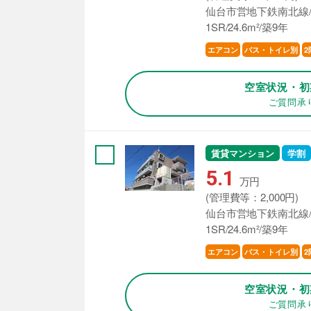
仙台市営地下鉄南北線/
1SR/24.6m²/築9年
エアコン
バス・トイレ別
2
空室状況・初
ご質問承
賃貸マンション
学割
5.1
万円
(管理費等：2,000円)
仙台市営地下鉄南北線/
1SR/24.6m²/築9年
エアコン
バス・トイレ別
2
空室状況・初
ご質問承