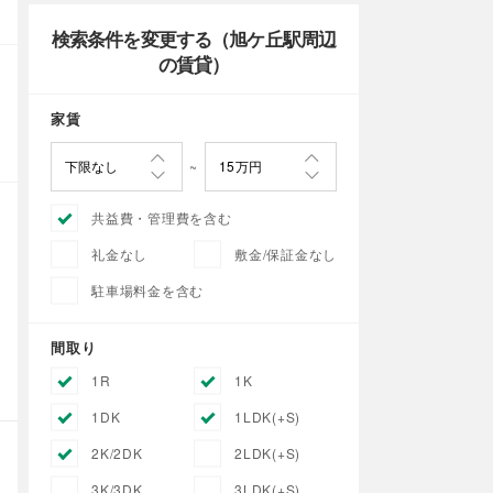
検索条件を変更する（旭ケ丘駅周辺
の賃貸）
家賃
共益費・管理費を含む
礼金なし
敷金/保証金なし
駐車場料金を含む
間取り
1R
1K
1DK
1LDK(+S)
2K/2DK
2LDK(+S)
3K/3DK
3LDK(+S)