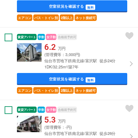
空室状況を確認する
無料
エアコン
バス・トイレ別
2階以上
ネット接続可
賃貸アパート
学割
女子割
合格前予約可
6.2
万円
(管理費等：3,000円)
仙台市営地下鉄南北線/富沢駅 徒歩24分
1DK/32.25m²/築7年
空室状況を確認する
無料
エアコン
バス・トイレ別
2階以上
ネット接続可
賃貸アパート
学割
女子割
合格前予約可
5.3
万円
(管理費等：-円)
仙台市営地下鉄南北線/富沢駅 徒歩26分