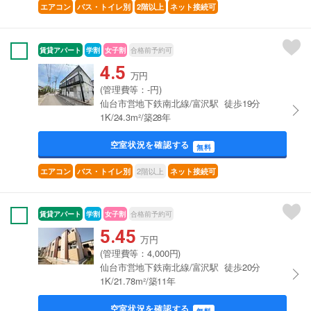
エアコン
バス・トイレ別
2階以上
ネット接続可
賃貸アパート
学割
女子割
合格前予約可
4.5
万円
(管理費等：-円)
仙台市営地下鉄南北線/富沢駅 徒歩19分
1K/24.3m²/築28年
空室状況を確認する
無料
2階以上
エアコン
バス・トイレ別
ネット接続可
賃貸アパート
学割
女子割
合格前予約可
5.45
万円
(管理費等：4,000円)
仙台市営地下鉄南北線/富沢駅 徒歩20分
1K/21.78m²/築11年
空室状況を確認する