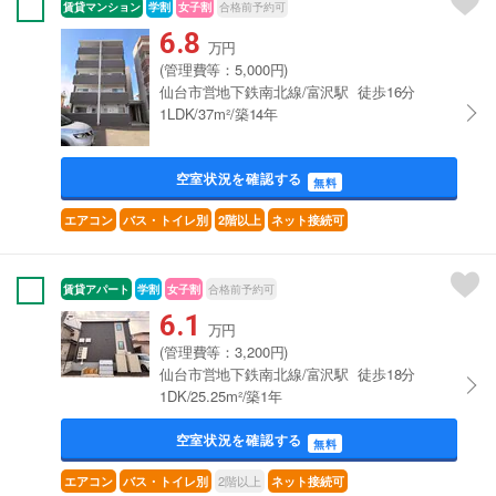
賃貸マンション
学割
女子割
合格前予約可
6.8
万円
(管理費等：5,000円)
仙台市営地下鉄南北線/富沢駅 徒歩16分
1LDK/37m²/築14年
空室状況を確認する
無料
エアコン
バス・トイレ別
2階以上
ネット接続可
賃貸アパート
学割
女子割
合格前予約可
6.1
万円
(管理費等：3,200円)
仙台市営地下鉄南北線/富沢駅 徒歩18分
1DK/25.25m²/築1年
空室状況を確認する
無料
2階以上
エアコン
バス・トイレ別
ネット接続可