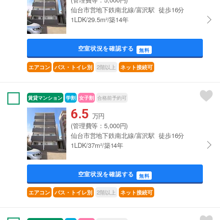
仙台市営地下鉄南北線/富沢駅 徒歩16分
1LDK/29.5m²/築14年
空室状況を確認する
無料
2階以上
エアコン
バス・トイレ別
ネット接続可
賃貸マンション
学割
女子割
合格前予約可
6.5
万円
(管理費等：5,000円)
仙台市営地下鉄南北線/富沢駅 徒歩16分
1LDK/37m²/築14年
空室状況を確認する
無料
2階以上
エアコン
バス・トイレ別
ネット接続可