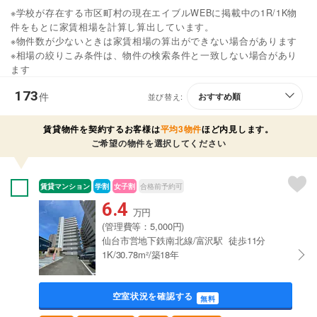
※学校が存在する市区町村の現在エイブルWEBに掲載中の1R/1K物
件をもとに家賃相場を計算し算出しています。
※物件数が少ないときは家賃相場の算出ができない場合があります
※相場の絞りこみ条件は、物件の検索条件と一致しない場合があり
ます
173
件
並び替え:
賃貸物件を契約するお客様は
平均3物件
ほど内見します。
ご希望の物件を選択してください
賃貸マンション
学割
女子割
合格前予約可
6.4
万円
(管理費等：5,000円)
仙台市営地下鉄南北線/富沢駅 徒歩11分
1K/30.78m²/築18年
空室状況を確認する
無料