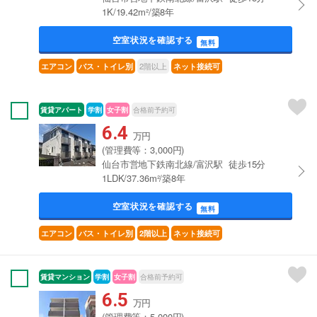
1K/19.42m²/築8年
空室状況を確認する
無料
2階以上
エアコン
バス・トイレ別
ネット接続可
賃貸アパート
学割
女子割
合格前予約可
6.4
万円
(管理費等：3,000円)
仙台市営地下鉄南北線/富沢駅 徒歩15分
1LDK/37.36m²/築8年
空室状況を確認する
無料
エアコン
バス・トイレ別
2階以上
ネット接続可
賃貸マンション
学割
女子割
合格前予約可
6.5
万円
(管理費等：5,000円)