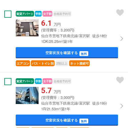
賃貸アパート
学割
女子割
合格前予約可
6.1
万円
(管理費等：3,200円)
仙台市営地下鉄南北線/富沢駅 徒歩18分
1DK/25.25m²/築1年
空室状況を確認する
無料
2階以上
エアコン
バス・トイレ別
ネット接続可
賃貸アパート
学割
女子割
合格前予約可
5.7
万円
(管理費等：3,000円)
仙台市営地下鉄南北線/富沢駅 徒歩19分
1R/21.53m²/築1年
空室状況を確認する
無料