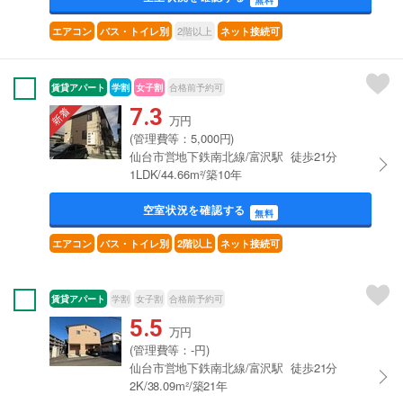
無料
2階以上
エアコン
バス・トイレ別
ネット接続可
賃貸アパート
学割
女子割
合格前予約可
7.3
万円
(管理費等：5,000円)
仙台市営地下鉄南北線/富沢駅 徒歩21分
1LDK/44.66m²/築10年
空室状況を確認する
無料
エアコン
バス・トイレ別
2階以上
ネット接続可
賃貸アパート
学割
女子割
合格前予約可
5.5
万円
(管理費等：-円)
仙台市営地下鉄南北線/富沢駅 徒歩21分
2K/38.09m²/築21年