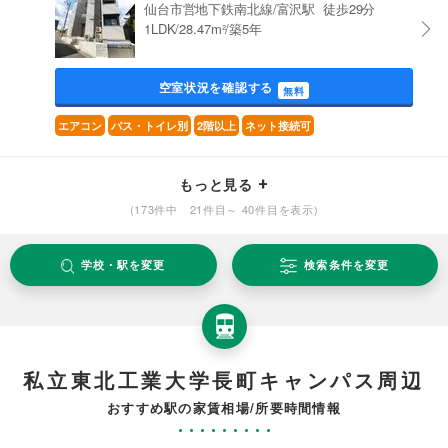
仙台市営地下鉄南北線/富沢駅 徒歩29分
1LDK/28.47m²/築5年
空室状況を確認する
無料
エアコン
バス・トイレ別
2階以上
ネット接続可
もっと見る
(173件中 21件目～ 40件目を表示)
学校・駅を変更
検索条件を変更
私立東北工業大学長町キャンパス周辺
おすすめ駅の家賃相場/所要時間情報