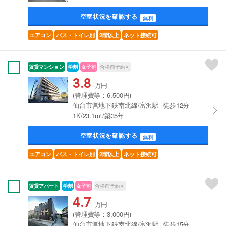
空室状況を確認する
無料
エアコン
バス・トイレ別
2階以上
ネット接続可
賃貸マンション
学割
女子割
合格前予約可
3.8
万円
(管理費等：6,500円)
仙台市営地下鉄南北線/富沢駅 徒歩12分
1K/23.1m²/築35年
空室状況を確認する
無料
エアコン
バス・トイレ別
2階以上
ネット接続可
賃貸アパート
学割
女子割
合格前予約可
4.7
万円
(管理費等：3,000円)
仙台市営地下鉄南北線/富沢駅 徒歩15分