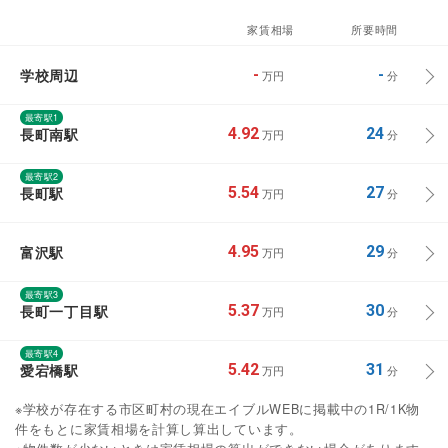
家賃相場
所要時間
学校周辺
-
-
万円
分
最寄駅1
長町南駅
4.92
24
万円
分
最寄駅2
長町駅
5.54
27
万円
分
富沢駅
4.95
29
万円
分
最寄駅3
長町一丁目駅
5.37
30
万円
分
最寄駅4
愛宕橋駅
5.42
31
万円
分
※学校が存在する市区町村の現在エイブルWEBに掲載中の1R/1K物
件をもとに家賃相場を計算し算出しています。