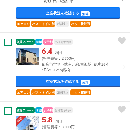
1K/32.76m²/築24年
空室状況を確認する
無料
2階以上
エアコン
バス・トイレ別
ネット接続可
賃貸アパート
学割
女子割
合格前予約可
6.4
万円
(管理費等：2,300円)
仙台市営地下鉄南北線/富沢駅 徒歩28分
1R/27.85m²/築7年
空室状況を確認する
無料
2階以上
エアコン
バス・トイレ別
ネット接続可
賃貸アパート
学割
女子割
合格前予約可
5.8
万円
(管理費等：3,000円)