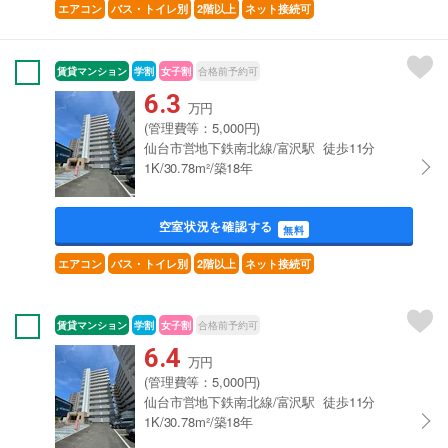
エアコン
バス・トイレ別
2階以上
ネット接続可
賃貸マンション
学割
女子割
合格前予約可
6.3
万円
(管理費等：5,000円)
仙台市営地下鉄南北線/富沢駅 徒歩11分
1K/30.78m²/築18年
空室状況を確認する
無料
エアコン
バス・トイレ別
2階以上
ネット接続可
賃貸マンション
学割
女子割
合格前予約可
6.4
万円
(管理費等：5,000円)
仙台市営地下鉄南北線/富沢駅 徒歩11分
1K/30.78m²/築18年