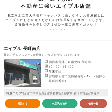
不動産に強いエイブル店舗
私立東北工業大学長町キャンパスに通いやすいお部屋探しは
エイブルにおまかせ！あなたのお部屋探しをサポートします。
賃貸物件をお探しの方はぜひ一度ご来店ください！
エイブル 長町南店
元気で明るいスタッフが皆様のご来店お待ちしております！！
仙台市営地下鉄南北線 長町南
10：00～18：00
年末年始
宮城県仙台市太白区長町7-19-37副都心
長町百番館1F
得意エリア:仙台市太白区/仙台市若林区/名取市/岩沼市/仙台市青葉区/仙台市宮城野区/仙台市泉区/多賀城市/柴田郡村田町/柴田郡柴田町
電話する
来店予約(無料)
物件一覧
国土交通大臣(7)第5338号