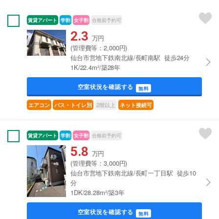
賃貸アパート
学割
女子割
合格前予約可
2.3
万円
(管理費等：2,000円)
仙台市営地下鉄南北線/長町南駅 徒歩24分
1K/22.4m²/築28年
空室状況を確認する
無料
2階以上
エアコン
バス・トイレ別
ネット接続可
賃貸アパート
学割
女子割
合格前予約可
5.8
万円
(管理費等：3,000円)
仙台市営地下鉄南北線/長町一丁目駅 徒歩10
分
1DK/28.28m²/築3年
空室状況を確認する
無料