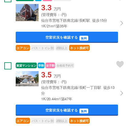
3.3
万円
(管理費等：-円)
仙台市営地下鉄南北線/長町駅 徒歩15分
1K/21m²/築35年
空室状況を確認する
無料
バス・トイレ別
2階以上
エアコン
ネット接続可
賃貸マンション
学割
女子割
合格前予約可
3.5
万円
(管理費等：-円)
仙台市営地下鉄南北線/長町一丁目駅 徒歩13
分
1K/20.44m²/築47年
空室状況を確認する
無料
バス・トイレ別
2階以上
エアコン
ネット接続可