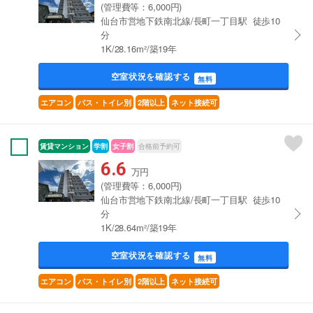
(管理費等：6,000円)
仙台市営地下鉄南北線/長町一丁目駅 徒歩10
分
1K/28.16m²/築19年
空室状況を確認する
無料
エアコン
バス・トイレ別
2階以上
ネット接続可
賃貸マンション
学割
女子割
合格前予約可
6.6
万円
(管理費等：6,000円)
仙台市営地下鉄南北線/長町一丁目駅 徒歩10
分
1K/28.64m²/築19年
空室状況を確認する
無料
エアコン
バス・トイレ別
2階以上
ネット接続可