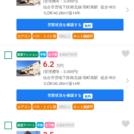
(管理費等：3,000円)
仙台市営地下鉄南北線/長町南駅 徒歩18分
1LDK/40.26m²/築14年
空室状況を確認する
無料
2階以上
エアコン
バス・トイレ別
ネット接続可
賃貸マンション
学割
女子割
合格前予約可
6.2
万円
(管理費等：3,000円)
仙台市営地下鉄南北線/長町南駅 徒歩18分
1LDK/40.26m²/築14年
空室状況を確認する
無料
2階以上
エアコン
バス・トイレ別
ネット接続可
賃貸アパート
学割
女子割
合格前予約可