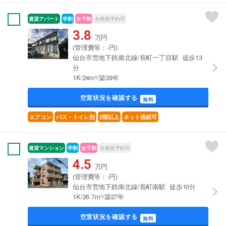
賃貸アパート
学割
女子割
合格前予約可
3.8
万円
(管理費等：-円)
仙台市営地下鉄南北線/長町一丁目駅 徒歩13
分
1K/24m²/築39年
空室状況を確認する
無料
エアコン
バス・トイレ別
2階以上
ネット接続可
賃貸マンション
学割
女子割
合格前予約可
4.5
万円
(管理費等：-円)
仙台市営地下鉄南北線/長町南駅 徒歩10分
1K/26.7m²/築27年
空室状況を確認する
無料