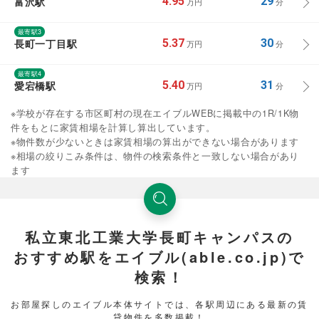
富沢駅
4.95
29
万円
分
最寄駅3
長町一丁目駅
5.37
30
万円
分
最寄駅4
愛宕橋駅
5.40
31
万円
分
※学校が存在する市区町村の現在エイブルWEBに掲載中の1R/1K物
件をもとに家賃相場を計算し算出しています。
※物件数が少ないときは家賃相場の算出ができない場合があります
※相場の絞りこみ条件は、物件の検索条件と一致しない場合があり
ます
私立東北工業大学長町キャンパスの
おすすめ駅をエイブル(able.co.jp)で
検索！
お部屋探しのエイブル本体サイトでは、各駅周辺にある最新の賃
貸物件を多数掲載！