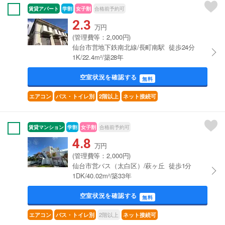
賃貸アパート
学割
女子割
合格前予約可
2.3
万円
(管理費等：2,000円)
仙台市営地下鉄南北線/長町南駅 徒歩24分
1K/22.4m²/築28年
空室状況を確認する
無料
エアコン
バス・トイレ別
2階以上
ネット接続可
賃貸マンション
学割
女子割
合格前予約可
4.8
万円
(管理費等：2,000円)
仙台市営バス（太白区）/萩ヶ丘 徒歩1分
1DK/40.02m²/築33年
空室状況を確認する
無料
2階以上
エアコン
バス・トイレ別
ネット接続可