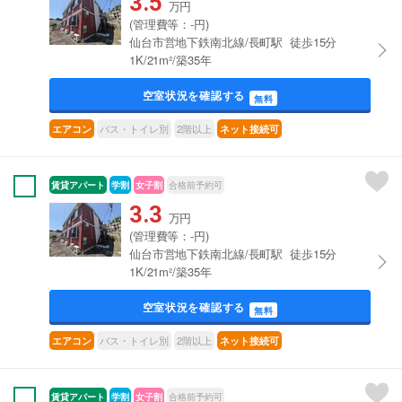
3.5
万円
(管理費等：-円)
仙台市営地下鉄南北線/長町駅 徒歩15分
1K/21m²/築35年
空室状況を確認する
無料
バス・トイレ別
2階以上
エアコン
ネット接続可
賃貸アパート
学割
女子割
合格前予約可
3.3
万円
(管理費等：-円)
仙台市営地下鉄南北線/長町駅 徒歩15分
1K/21m²/築35年
空室状況を確認する
無料
バス・トイレ別
2階以上
エアコン
ネット接続可
賃貸アパート
学割
女子割
合格前予約可