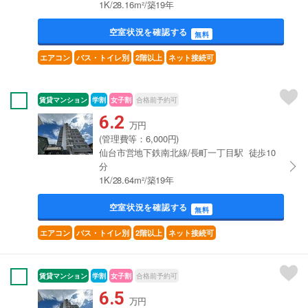
1K/28.16m²/築19年
空室状況を確認する
無料
エアコン
バス・トイレ別
2階以上
ネット接続可
賃貸マンション
学割
女子割
合格前予約可
6.2
万円
(管理費等：6,000円)
仙台市営地下鉄南北線/長町一丁目駅 徒歩10
分
1K/28.64m²/築19年
空室状況を確認する
無料
エアコン
バス・トイレ別
2階以上
ネット接続可
賃貸マンション
学割
女子割
合格前予約可
6.5
万円