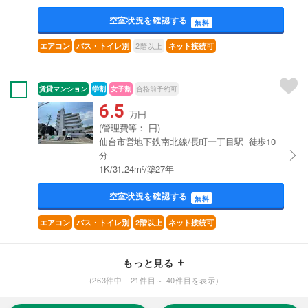
空室状況を確認する
無料
2階以上
エアコン
バス・トイレ別
ネット接続可
賃貸マンション
学割
女子割
合格前予約可
6.5
万円
(管理費等：-円)
仙台市営地下鉄南北線/長町一丁目駅 徒歩10
分
1K/31.24m²/築27年
空室状況を確認する
無料
エアコン
バス・トイレ別
2階以上
ネット接続可
もっと見る
(263件中 21件目～ 40件目を表示)