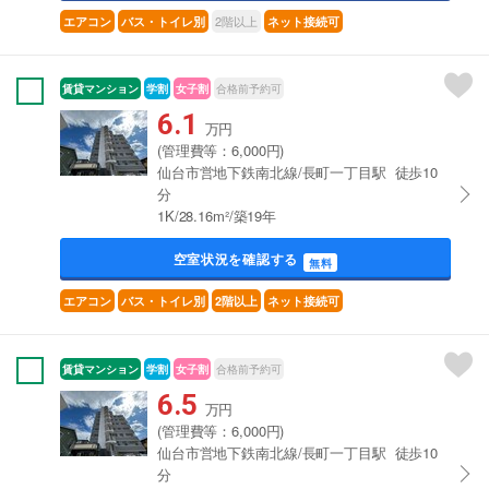
2階以上
エアコン
バス・トイレ別
ネット接続可
賃貸マンション
学割
女子割
合格前予約可
6.1
万円
(管理費等：6,000円)
仙台市営地下鉄南北線/長町一丁目駅 徒歩10
分
1K/28.16m²/築19年
空室状況を確認する
無料
エアコン
バス・トイレ別
2階以上
ネット接続可
賃貸マンション
学割
女子割
合格前予約可
6.5
万円
(管理費等：6,000円)
仙台市営地下鉄南北線/長町一丁目駅 徒歩10
分