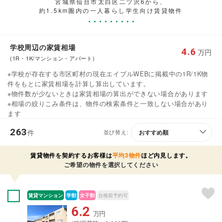
宮城県仙台市太白区二ツ沢6から、
約1.5km圏内の一人暮らし学生向け賃貸物件
学校周辺の家賃相場
4.6
万円
(1R・1K/マンション・アパート)
※学校が存在する市区町村の現在エイブルWEBに掲載中の1R/1K物
件をもとに家賃相場を計算し算出しています。
※物件数が少ないときは家賃相場の算出ができない場合があります
※相場の絞りこみ条件は、物件の検索条件と一致しない場合があり
ます
263
件
並び替え:
賃貸物件を契約するお客様は
平均3物件
ほど内見します。
ご希望の物件を選択してください
賃貸マンション
学割
女子割
合格前予約可
6.2
万円