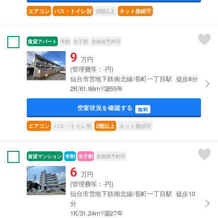
2階以上
エアコン
バス・トイレ別
ネット接続可
賃貸アパート
学割
女子割
合格前予約可
9
万円
(管理費等：-円)
仙台市営地下鉄南北線/長町一丁目駅 徒歩8分
2K/61.96m²/築55年
空室状況を確認する
無料
バス・トイレ別
ネット接続可
エアコン
2階以上
賃貸マンション
学割
女子割
合格前予約可
6
万円
(管理費等：-円)
仙台市営地下鉄南北線/長町一丁目駅 徒歩10
分
1K/31.24m²/築27年