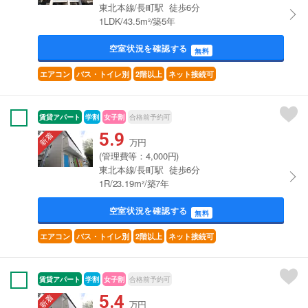
東北本線/長町駅 徒歩6分
1LDK/43.5m²/築5年
空室状況を確認する
無料
エアコン
バス・トイレ別
2階以上
ネット接続可
賃貸アパート
学割
女子割
合格前予約可
5.9
万円
(管理費等：4,000円)
東北本線/長町駅 徒歩6分
1R/23.19m²/築7年
空室状況を確認する
無料
エアコン
バス・トイレ別
2階以上
ネット接続可
賃貸アパート
学割
女子割
合格前予約可
5.4
万円