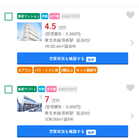
賃貸マンション
学割
女子割
合格前予約可
4.5
万円
(管理費等：5,300円)
東北本線/長町駅 徒歩2分
1K/23.4m²/築30年
空室状況を確認する
無料
エアコン
バス・トイレ別
2階以上
ネット接続可
賃貸アパート
学割
女子割
合格前予約可
7
万円
(管理費等：3,000円)
東北本線/長町駅 徒歩3分
1DK/30m²/築5年
空室状況を確認する
無料