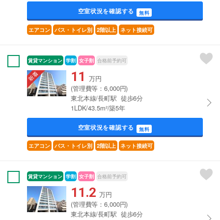
空室状況を確認する
無料
エアコン
バス・トイレ別
2階以上
ネット接続可
賃貸マンション
学割
女子割
合格前予約可
11
万円
(管理費等：6,000円)
東北本線/長町駅 徒歩6分
1LDK/43.5m²/築5年
空室状況を確認する
無料
エアコン
バス・トイレ別
2階以上
ネット接続可
賃貸マンション
学割
女子割
合格前予約可
11.2
万円
(管理費等：6,000円)
東北本線/長町駅 徒歩6分