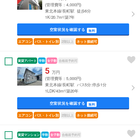
(管理費等：4,000円)
東北本線/長町駅 徒歩6分
1K/20.7m²/築7年
空室状況を確認する
無料
2階以上
エアコン
バス・トイレ別
ネット接続可
賃貸アパート
学割
女子割
合格前予約可
5
万円
(管理費等：5,000円)
東北本線/長町駅 バス5分:停歩1分
1LDK/43m²/築20年
空室状況を確認する
無料
2階以上
エアコン
バス・トイレ別
ネット接続可
賃貸マンション
学割
女子割
合格前予約可