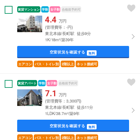
賃貸マンション
学割
女子割
合格前予約可
4.4
万円
(管理費等：-円)
東北本線/長町駅 徒歩9分
1K/18m²/築39年
空室状況を確認する
無料
エアコン
バス・トイレ別
2階以上
ネット接続可
賃貸アパート
学割
女子割
合格前予約可
7.1
万円
(管理費等：3,300円)
東北本線/長町駅 徒歩11分
1LDK/38.7m²/築9年
空室状況を確認する
無料
エアコン
バス・トイレ別
2階以上
ネット接続可