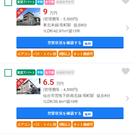
賃貸アパート
学割
女子割
合格前予約可
9
万円
(管理費等：5,500円)
東北本線/長町駅 徒歩8分
1LDK/42.97m²/築13年
空室状況を確認する
無料
エアコン
バス・トイレ別
2階以上
ネット接続可
賃貸アパート
学割
女子割
合格前予約可
6.5
万円
(管理費等：4,500円)
仙台市営地下鉄南北線/長町駅 徒歩8分
1LDK/35.6m²/築19年
空室状況を確認する
無料
エアコン
バス・トイレ別
2階以上
ネット接続可