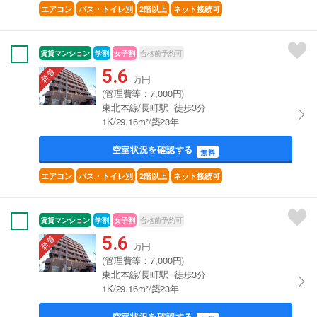
エアコン
バス・トイレ別
2階以上
ネット接続可
賃貸マンション
学割
女子割
合格前予約可
5.6
万円
(管理費等：7,000円)
東北本線/長町駅 徒歩3分
1K/29.16m²/築23年
空室状況を確認する
無料
エアコン
バス・トイレ別
2階以上
ネット接続可
賃貸マンション
学割
女子割
合格前予約可
5.6
万円
(管理費等：7,000円)
東北本線/長町駅 徒歩3分
1K/29.16m²/築23年
空室状況を確認する