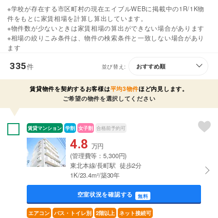
※学校が存在する市区町村の現在エイブルWEBに掲載中の1R/1K物
件をもとに家賃相場を計算し算出しています。
※物件数が少ないときは家賃相場の算出ができない場合があります
※相場の絞りこみ条件は、物件の検索条件と一致しない場合があり
ます
335
件
並び替え:
賃貸物件を契約するお客様は
平均3物件
ほど内見します。
ご希望の物件を選択してください
賃貸マンション
学割
女子割
合格前予約可
4.8
万円
(管理費等：5,300円)
東北本線/長町駅 徒歩2分
1K/23.4m²/築30年
空室状況を確認する
無料
エアコン
バス・トイレ別
2階以上
ネット接続可