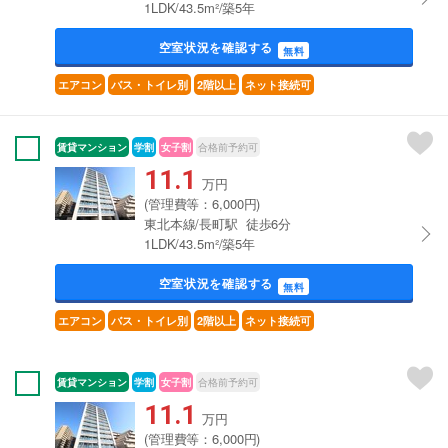
1LDK/43.5m²/築5年
空室状況を確認する
無料
エアコン
バス・トイレ別
2階以上
ネット接続可
賃貸マンション
学割
女子割
合格前予約可
11.1
万円
(管理費等：6,000円)
東北本線/長町駅 徒歩6分
1LDK/43.5m²/築5年
空室状況を確認する
無料
エアコン
バス・トイレ別
2階以上
ネット接続可
賃貸マンション
学割
女子割
合格前予約可
11.1
万円
(管理費等：6,000円)