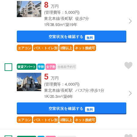
8
万円
(管理費等：5,000円)
東北本線/長町駅 徒歩7分
1R/38.93m²/築19年
空室状況を確認する
無料
エアコン
バス・トイレ別
2階以上
ネット接続可
賃貸アパート
学割
女子割
合格前予約可
5
万円
(管理費等：4,000円)
東北本線/長町駅 バス7分:停歩1分
1K/20.3m²/築6年
空室状況を確認する
無料
エアコン
バス・トイレ別
2階以上
ネット接続可