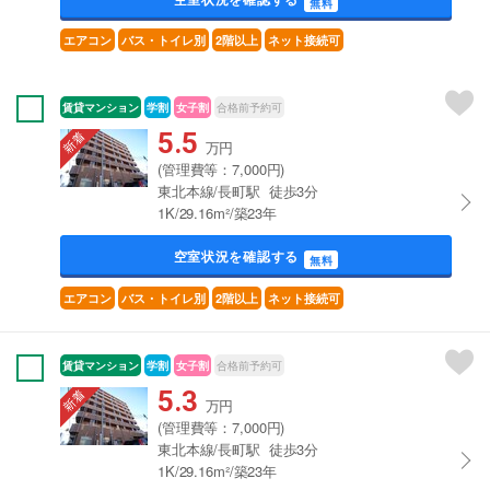
無料
エアコン
バス・トイレ別
2階以上
ネット接続可
賃貸マンション
学割
女子割
合格前予約可
5.5
万円
(管理費等：7,000円)
東北本線/長町駅 徒歩3分
1K/29.16m²/築23年
空室状況を確認する
無料
エアコン
バス・トイレ別
2階以上
ネット接続可
賃貸マンション
学割
女子割
合格前予約可
5.3
万円
(管理費等：7,000円)
東北本線/長町駅 徒歩3分
1K/29.16m²/築23年