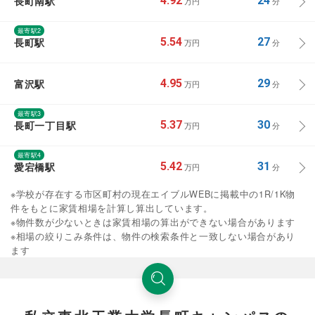
長町南駅
4.92
24
万円
分
最寄駅2
長町駅
5.54
27
万円
分
富沢駅
4.95
29
万円
分
最寄駅3
長町一丁目駅
5.37
30
万円
分
最寄駅4
愛宕橋駅
5.42
31
万円
分
※学校が存在する市区町村の現在エイブルWEBに掲載中の1R/1K物
件をもとに家賃相場を計算し算出しています。
※物件数が少ないときは家賃相場の算出ができない場合があります
※相場の絞りこみ条件は、物件の検索条件と一致しない場合があり
ます